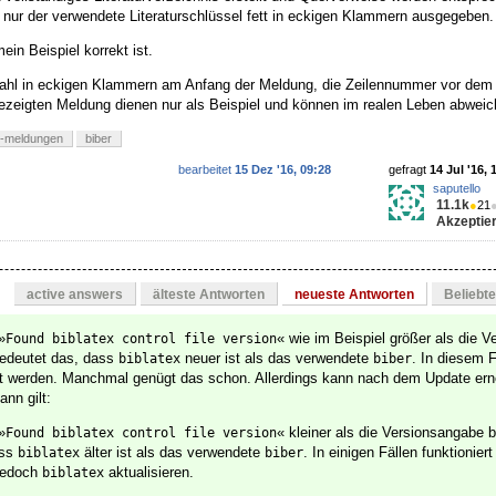
d nur der verwendete Literaturschlüssel fett in eckigen Klammern ausgegeben.
ein Beispiel korrekt ist.
hl in eckigen Klammern am Anfang der Meldung, die Zeilennummer vor de
ezeigten Meldung dienen nur als Beispiel und können im realen Leben abweic
r-meldungen
biber
bearbeitet
15 Dez '16, 09:28
gefragt
14 Jul '16, 
saputello
11.1k
●
21
Akzeptier
active answers
älteste Antworten
neueste Antworten
Beliebt
»
« wie im Beispiel größer als die 
Found biblatex control file version
edeutet das, dass
neuer ist als das verwendete
. In diesem 
biblatex
biber
rt werden. Manchmal genügt das schon. Allerdings kann nach dem Update ern
ann gilt:
»
« kleiner als die Versionsangabe b
Found biblatex control file version
ass
älter ist als das verwendete
. In einigen Fällen funktioniert
biblatex
biber
 jedoch
aktualisieren.
biblatex