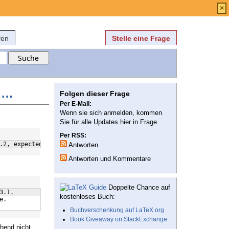
Anmelden
über
FAQ
×
fen
Stelle eine Frage
n …
Folgen dieser Frage
Per E-Mail:
Wenn sie sich anmelden, kommen
Sie für alle Updates hier in Frage
Per RSS:
.2, expected version 2.7
Antworten
Antworten und Kommentare
Doppelte Chance auf
3.1.
kostenloses Buch:
e.
Buchverschenkung auf LaTeX.org
Book Giveaway on StackExchange
chend nicht