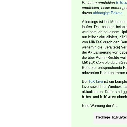
Es ist zu empfehlen
bibla
empfehlen, beide immer ge
davon
abhängige Pakete
.
Allerdings ist bei Mehrbenu
laufen. Das passiert beisp
wird nämlich bei einem Up
nur
aktualisiert,
biber
bib
von MiKTeX durch den Ben
weiterhin die (veraltete) V
der Aktualisierung von
bib
die über Admin-Rechte verf
MiKTeX Console
durchführe
Benutzer entsprechende Pak
relevanten Paketen immer d
Bei
TeX Live
ist ein komple
Live sowohl für Windows a
aktualisieren. Dafür sind gg
und
ohnehi
biber
biblatex
Eine Warnung der Art:
Package biblate