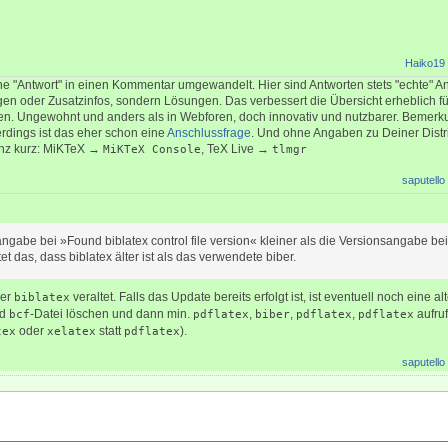
Haiko19
ne "Antwort" in einen Kommentar umgewandelt. Hier sind Antworten stets "echte" A
n oder Zusatzinfos, sondern Lösungen. Das verbessert die Übersicht erheblich fü
en. Ungewohnt und anders als in Webforen, doch innovativ und nutzbarer. Bemerk
erdings ist das eher schon eine
Anschlussfrage
. Und ohne Angaben zu Deiner Distr
anz kurz: MiKTeX →
, TeX Live →
MiKTeX Console
tlmgr
saputello
sangabe bei »Found biblatex control file version« kleiner als die Versionsangabe be
t das, dass biblatex älter ist als das verwendete biber.
her
veraltet. Falls das Update bereits erfolgt ist, ist eventuell noch eine al
biblatex
nd
-Datei löschen und dann min.
,
,
,
aufru
bcf
pdflatex
biber
pdflatex
pdflatex
oder
statt
).
tex
xelatex
pdflatex
saputello