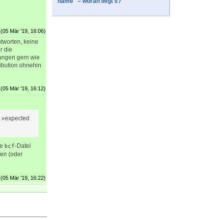
name" – woran liegt's?
(05 Mär '19, 16:06)
ntworten, keine
r die
ungen gern wie
ibution ohnehin
(05 Mär '19, 16:12)
i »expected
te
-Datei
bcf
fen (oder
(05 Mär '19, 16:22)