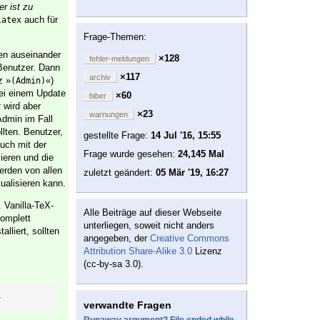
r ist zu
auch für
latex
Frage-Themen:
en auseinander
×128
fehler-meldungen
enutzer. Dann
×117
archiv
z »
«)
(Admin)
bei einem Update
×60
biber
wird aber
r
×23
warnungen
Admin im Fall
llten. Benutzer,
gestellte Frage:
14 Jul '16, 15:55
uch mit der
Frage wurde gesehen:
24,145 Mal
lieren und die
erden von allen
zuletzt geändert:
05 Mär '19, 16:27
ualisieren kann.
. Vanilla-TeX-
Alle Beiträge auf dieser Webseite
omplett
unterliegen, soweit nicht anders
lliert, sollten
angegeben, der
Creative Commons
Attribution Share-Alike 3.0
Lizenz
(cc-by-sa 3.0).
.
verwandte Fragen