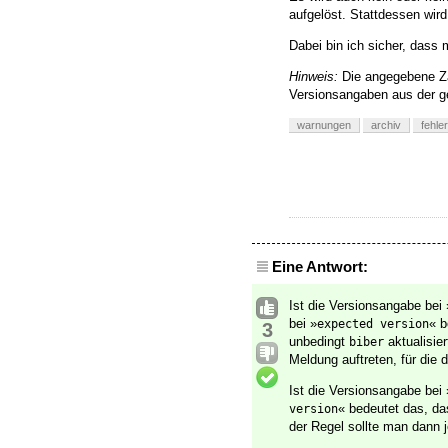
aufgelöst. Stattdessen wir
Dabei bin ich sicher, dass m
Hinweis:
Die angegebene Za
Versionsangaben aus der g
warnungen
archiv
fehle
Eine Antwort:
Ist die Versionsangabe bei 
bei »
« b
expected version
3
unbedingt
aktualisie
biber
Meldung auftreten, für die d
Ist die Versionsangabe bei 
« bedeutet das, d
version
der Regel sollte man dann