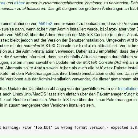
und
immer in zusammengehörenden Versionen zu verwenden. Dahe
tex
biber
meinsam zu aktualisieren.
Das gilt übrigens bei größeren Änderungen an
bib
tzerinstallationen von
MiKTeX
immer wieder zu beobachten, dass die Version
ielsweise dann, wenn
vom Admin installiert wurde,
aber vom B
biber
biblatex
date von MiKTeX über die Admin-Version der MiKTeX Console (mit dem Zusat
bleibt jedoch auf der Version der Benutzerinstallation. Umgekehrt wird 
latex
utzer mit der
normalen
MiKTeX Console nur
aktualisiert. Von
biblatex
bibe
ersion aus der Admin-Installation verwendet. Daher ist zu empfehlen, dass der 
die Anwender informiert, dass sie ebenfalls Aktualisierungen durchführen so
er
ügen, sollten immer sowohl ein Update mit der
MiKTeX Console (Admin)
als a
n. Alternativ sollte
sowohl
als auch alle
-Pakete instal
Admin
biber
biblatex
ete mit dem Paketmanager aus ihrer Benutzerinstallation entfernen. Dann w
ie Versionen aus der Admin-Installation verwendet, die dieser gemeinsam akt
ttes Update der Distribution abhängig von der gewählten Form der
Installation
ls auch Linux/Unix/MacOS lässt sich einfach über den Paketmanager
k
tlmgr
f.
-Rechte erforderlich. Wurde TeX Live über den Linux-Paketmanager insta
root
n in zusammengehörenden Versionen installiert sein.
x Warning: File 'foo.bbl' is wrong format version - expected 2.8