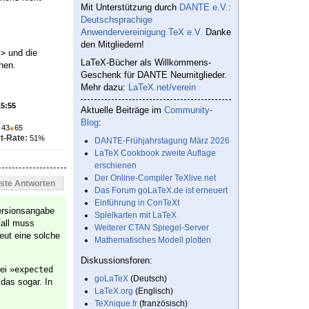
Mit Unterstützung durch
DANTE e.V.:
Deutschsprachige
Anwendervereinigung TeX e.V.
Danke
den Mitgliedern!
m
und die
>
LaTeX-Bücher als Willkommens-
hen.
Geschenk für DANTE Neumitglieder.
Mehr dazu:
LaTeX.net/verein
15:55
Aktuelle Beiträge im
Community-
Blog
:
●
43
●
65
t-Rate:
51%
DANTE-Frühjahrstagung März 2026
LaTeX Cookbook zweite Auflage
erschienen
Der Online-Compiler TeXlive.net
este Antworten
Das Forum goLaTeX.de ist erneuert
Einführung in ConTeXt
Versionsangabe
Spielkarten mit LaTeX
Fall muss
Weiterer CTAN Spiegel-Server
eut eine solche
Mathematisches Modell plotten
Diskussionsforen:
ei »
expected 
goLaTeX
(Deutsch)
 das sogar. In
LaTeX.org
(Englisch)
TeXnique.fr
(französisch)