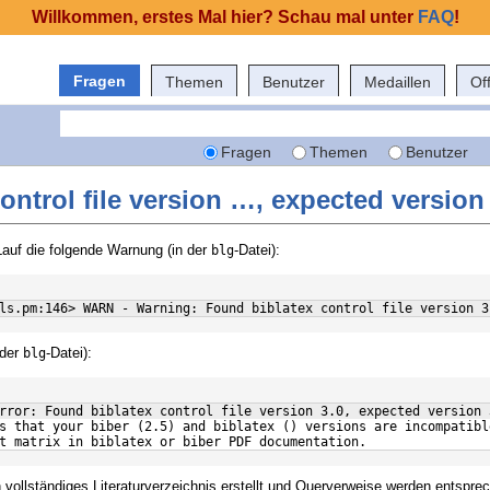
Willkommen, erstes Mal hier? Schau mal unter
FAQ
!
Fragen
Themen
Benutzer
Medaillen
Of
Fragen
Themen
Benutzer
ontrol file version …, expected versio
Lauf die folgende Warnung (in der
-Datei):
blg
ls.pm:146> WARN - Warning: Found biblatex control file version 3
 der
-Datei):
blg
rror: Found biblatex control file version 3.0, expected version 
s that your biber (2.5) and biblatex () versions are incompatibl
t matrix in biblatex or biber PDF documentation.
 vollständiges Literaturverzeichnis erstellt und Querverweise werden entspre