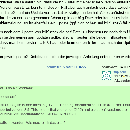
ähnlicher Weise darauf hin, dass die
-Datei mit einer
-Version erstellt
bbl
biber
-Version passt. Es könnte in diesem Fall aber auch einfach sein, dass zwisc
ten LaTeX-Lauf ein Update von
stattgefunden hat. Also zunächst ei
biblatex
ührt der zu der oben genannten Warnung in der
-Datei oder kommt es beim
blg
hlermeldung, so ist ebenfalls ein Update (ggf. von
und
) fälli
biber
biblatex
en nach dem Update von
die
-Datei zu löschen und nach dem U
biblatex
bcf
n beides gemeinsam updaten sollte, also am besten alle beiden Hilfsdateien 
, dass man beim ersten LaTeX-Lauf oder beim ersten
-Lauf nach der Upd
biber
hält.
r jeweiligen TeX-Distribution sollte der jeweiligen Anleitung entnommen werd
bearbeitet
05 Mär '19, 16:27
beantwortet
14 Jul 
saputello
11.1k
●
21
Akzeptier
falls so ein Problem:
 "document"
 INFO - Logfile is 'document.blg' INFO - Reading 'document.bcf' ERROR - Error: Fou
 expected version 3.5. This means that your biber (2.12) and biblatex () versions are
ex or biber PDF documentation. INFO - ERRORS: 1
tualisiert werden. Wie mache ich das bitte?