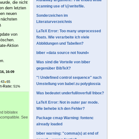
Runaway argument? File ended while
 wurde, die nicht
scanning use of \@writefile.
hen dem letzten
nen neuen
Sonderzeichen im
 nächsten
Literaturverzeichnis
g.
LaTeX Error: Too many unprocessed
pdate von
floats. Wie verarbeite ich viele
löschen.
Abbildungen und Tabellen?
ate-Aktion
biber »data source not found«
en.
Was sind die Vorteile von biber
gegenüber BibTeX?
'16, 16:09
"! Undefined control sequence" nach
●
43
●
65
Umstellung von babel zu polyglossia
t-Rate:
51%
Was bedeutet underfull/overfull \hbox?
LaTeX Error: Not in outer par mode.
Wie behebe ich den Fehler?
nd biblatex
 incompatible. See
Package cmap Warning: fontenc
already loaded
biber warning: "comma(s) at end of