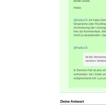
Beste Grüße,
Heiko
@Haiko19
: Ich habe Dei
Gespräche oder Rückfrage
Archivierung der Lösung
hier als Kommentare. All
nicht zu beantworten. G
@Haiko19
:
Ist die Version
version« bedeute
In Deinem Fall ist also e
vorhanden.
-Datei u
bbl
entsprechend mit
luala
Deine Antwort