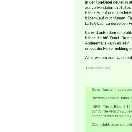
in der
-Datei deutet in 
log
zur verwendeten
biblatex
-Aufruf und dem letz
biber
-Lauf durchführen. F
biber
LaTeX-Lauf zu derselben Fe
Es wird außerdem empfohl
die
-Datei. Da ma
biber
bbl
Anderenfalls kann es sein
erneut die Fehlermeldung er
Alles weitere zum Update de
Permanenter link
Guten Tag, ich habe eben
Prozess gestartet: biber
INFO - This is Biber 2.12
control file version 2.6,
compat matrix in biblat
Oben steht, biber soll ak