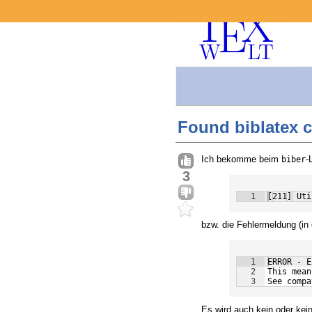
Found biblatex c
Ich bekomme beim
-
biber
3
1
[211] Uti
bzw. die Fehlermeldung (in
1
ERROR - E
2
This mean
3
See compa
Es wird auch kein oder kein