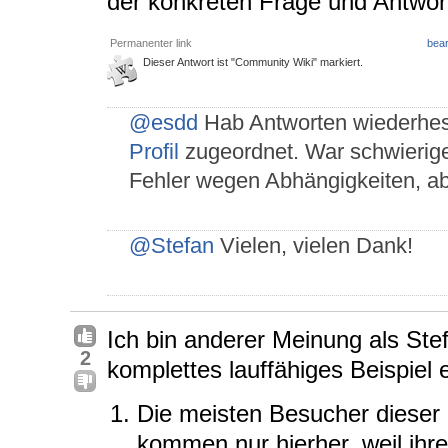
der konkreten Frage und Antwor
Permanenter link
bear
Dieser Antwort ist "Community Wiki" markiert.
@esdd
Hab Antworten wiederhe
Profil
zugeordnet. War schwierige
Fehler wegen Abhängigkeiten, ab
@Stefan
Vielen, vielen Dank!
Ich bin anderer Meinung als Ste
2
komplettes lauffähiges Beispiel e
Die meisten Besucher dieser 
kommen nur hierher, weil ihr