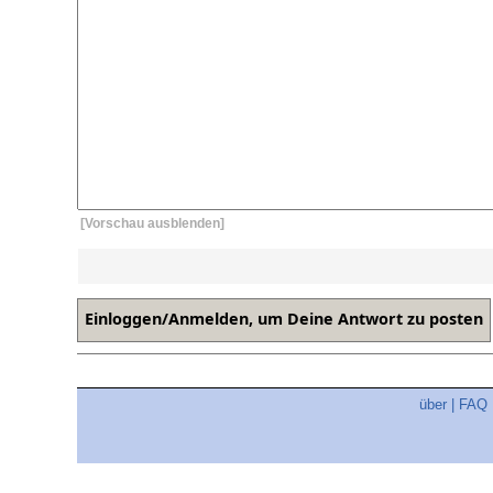
[Vorschau ausblenden]
über
|
FAQ