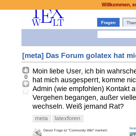
Willkommen, er
Fragen
The
[meta] Das Forum golatex hat m
Moin liebe User, ich bin wahrsche
0
hat mich ausgesperrt, komme nich
Admin (wie empfohlen) Kontakt 
Vergehen begangen, außer viellei
wechseln. Weiß jemand Rat?
meta
latexforen
bear
Dieser Frage ist "Community Wiki" markiert.