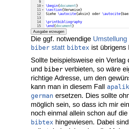
9
10
\begin
{
document
}
11
\section
{
Verweise
}
12
Siehe 
\autocite
{
aksin
}
 oder 
\autocite
{
bae
13
14
\printbibliography
15
\end
{
document
}
Ausgabe erzeugen
Die ggf. notwendige
Umstellung
statt
ist übrigens
biber
bibtex
Sollte beispielsweise ein Verla
und
verbieten, so wäre ei
biber
richtige Adresse, um den gewünsc
kann man in diesem Fall
apali
ersetzen. Dies sollte o
german
möglich sein, so dass ich mir ei
noch einmal allein schon auf di
hingewiesen. Dabei sind 
bibtex