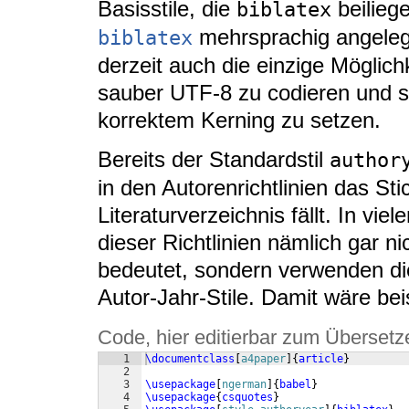
Basisstile, die
beiliege
biblatex
mehrsprachig angelegt
biblatex
derzeit auch die einzige Möglich
sauber UTF-8 zu codieren und s
korrektem Kerning zu setzen.
Bereits der Standardstil
author
in den Autorenrichtlinien das St
Literaturverzeichnis fällt. In vie
dieser Richtlinien nämlich gar n
bedeutet, sondern verwenden di
Autor-Jahr-Stile. Damit wäre bei
Code, hier editierbar zum Übersetz
1
\documentclass
[
a4paper
]
{
article
}
2
3
\usepackage
[
ngerman
]
{
babel
}
4
\usepackage
{
csquotes
}