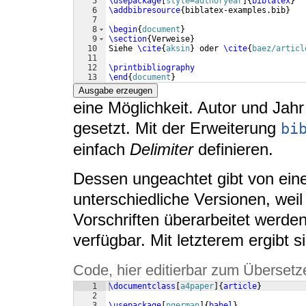
5
\usepackage
[
style=authoryear
]
{
biblatex
}
6
\addbibresource
{
biblatex-examples.bib
}
7
8
\begin
{
document
}
9
\section
{
Verweise
}
10
Siehe 
\cite
{
aksin
}
 oder 
\cite
{
baez/articl
11
12
\printbibliography
13
\end
{
document
}
Ausgabe erzeugen
eine Möglichkeit. Autor und Jah
gesetzt. Mit der Erweiterung
bi
einfach
Delimiter
definieren.
Dessen ungeachtet gibt von ein
unterschiedliche Versionen, weil
Vorschriften überarbeitet werden
verfügbar. Mit letzterem ergibt s
Code, hier editierbar zum Übersetz
1
\documentclass
[
a4paper
]
{
article
}
2
3
\usepackage
[
ngerman
]
{
babel
}