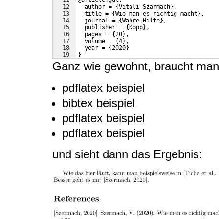
11
@article{gut,
12
  author = {Vitali Szarmach},
13
  title = {Wie man es richtig macht},
14
  journal = {Wahre Hilfe},
15
  publisher = {Kopp},
16
  pages = {20},
17
  volume = {4},
18
  year = {2020}
19
}
Ganz wie gewohnt, braucht man
pdflatex beispiel
bibtex beispiel
pdflatex beispiel
pdflatex beispiel
und sieht dann das Ergebnis: