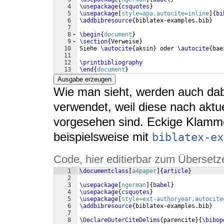
4
\usepackage
{
csquotes
}
5
\usepackage
[
style=apa,autocite=inline
]
{
bi
6
\addbibresource
{
biblatex-examples.bib
}
7
8
\begin
{
document
}
9
\section
{
Verweise
}
10
Siehe 
\autocite
{
aksin
}
 oder 
\autocite
{
bae
11
12
\printbibliography
13
\end
{
document
}
Ausgabe erzeugen
Wie man sieht, werden auch da
verwendet, weil diese nach aktue
vorgesehen sind. Eckige Klammer
beispielsweise mit
biblatex-ex
Code, hier editierbar zum Übersetz
1
\documentclass
[
a4paper
]
{
article
}
2
3
\usepackage
[
ngerman
]
{
babel
}
4
\usepackage
{
csquotes
}
5
\usepackage
[
style=ext-authoryear,autocite
6
\addbibresource
{
biblatex-examples.bib
}
7
8
\DeclareOuterCiteDelims
{
parencite
}
{
\bibop