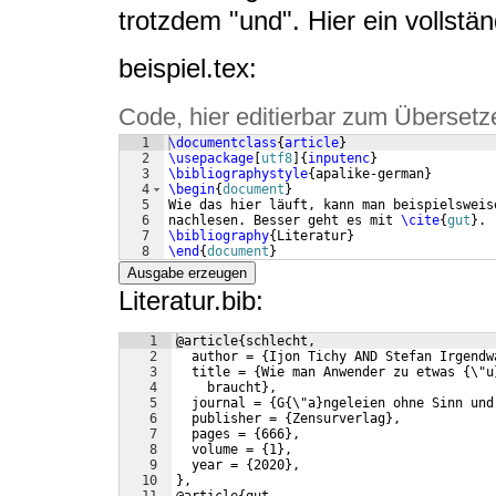
trotzdem "und". Hier ein vollstä
beispiel.tex:
Code, hier editierbar zum Übersetz
1
\documentclass
{
article
}
2
\usepackage
[
utf8
]
{
inputenc
}
3
\bibliographystyle
{
apalike-german
}
4
\begin
{
document
}
5
Wie das hier läuft, kann man beispielsweis
6
nachlesen. Besser geht es mit 
\cite
{
gut
}
.
7
\bibliography
{
Literatur
}
8
\end
{
document
}
Ausgabe erzeugen
Literatur.bib:
1
@article{schlecht,
2
  author = {Ijon Tichy AND Stefan Irgendw
3
  title = {Wie man Anwender zu etwas {\"u
4
    braucht},
5
  journal = {G{\"a}ngeleien ohne Sinn und
6
  publisher = {Zensurverlag},
7
  pages = {666},
8
  volume = {1},
9
  year = {2020},
10
},