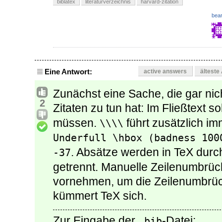
biblatex
literaturverzeichnis
harvard-zitation
bear
Eine Antwort:
active answers
älteste
Zunächst eine Sache, die gar nic
2
Zitaten zu tun hat: Im Fließtext s
müssen.
führt zusätzlich im
\\\\
Underfull \hbox (badness 100
. Absätze werden in TeX durc
-37
getrennt. Manuelle Zeilenumbrü
vornehmen, um die Zeilenumbrüc
kümmert TeX sich.
Zur Eingabe der
-Datei:
.bib