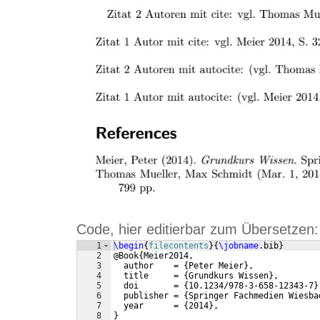
Code, hier editierbar zum Übersetzen:
1
\begin
{
filecontents
}
{
\jobname
.bib
}
2
@Book
{
Meier2014,
3
  author    = 
{
Peter Meier
}
,
4
  title     = 
{
Grundkurs Wissen
}
,
5
  doi       = 
{
10.1234/978-3-658-12343-7
}
6
  publisher = 
{
Springer Fachmedien Wiesba
7
  year      = 
{
2014
}
,
8
}