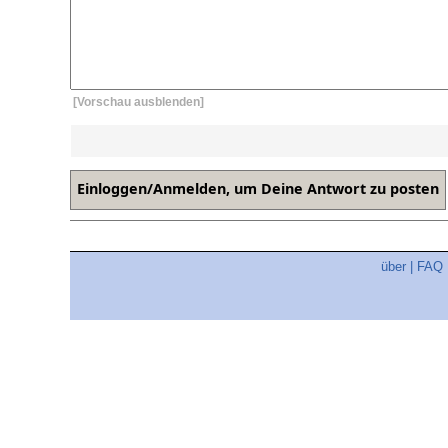
[Vorschau ausblenden]
über
|
FAQ