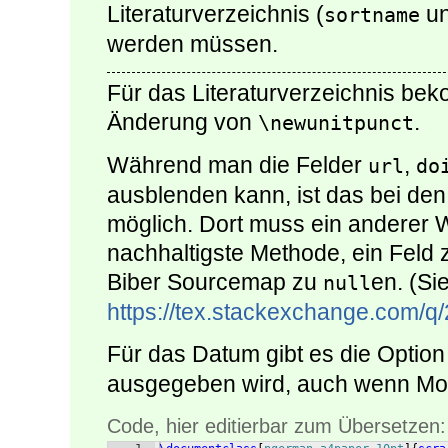
Literaturverzeichnis (
u
sortname
werden müssen.
Für das Literaturverzeichnis b
Änderung von
.
\newunitpunct
Während man die Felder
,
url
do
ausblenden kann, ist das bei den
möglich. Dort muss ein anderer
nachhaltigste Methode, ein Feld z
Biber Sourcemap zu
en. (Si
null
https://tex.stackexchange.com/q
Für das Datum gibt es die Optio
ausgegeben wird, auch wenn Mon
Code, hier editierbar zum Übersetzen: