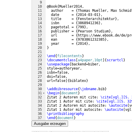
9
10
@Book
{
Mueller2014,
11
  author    = 
{
Thomas Mueller, Max Schmid
12
  date      = 
{
2014-03-01
}
,
13
  title     = 
{
Fensterarchitektur
}
,
14
  isbn      = 
{
3868941236
}
,
15
  pagetotal = 
{
799
}
,
16
  publisher = 
{
Pearson Studium
}
,
17
  url       = 
{
https://www.ebook.de/de/pr
18
  ean       = 
{
9783861232385
}
,
19
  year      = 
{
2014
}
,
20
}
21
22
\end
{
filecontents
}
23
\documentclass
[
a4paper,10pt
]
{
scrartcl
}
24
\usepackage
[
backend=biber,
25
style=authoryear,
26
isbn=false,
27
doi=false,
28
url=false
]
{
biblatex
}
29
30
\addbibresource
{
\jobname
.bib
}
31
\begin
{
document
}
32
Zitat 2 Autoren mit cite: 
\cite[vgl.][S. 
33
Zitat 1 Autor mit cite: 
\cite[vgl.][S. 32
34
Zitat 2 Autoren mit autocite: 
\autocite
[
v
35
Zitat 1 Autor mit autocite: 
\autocite
[
vgl
36
\printbibliography
37
\end
{
document
}
Ausgabe erzeugen