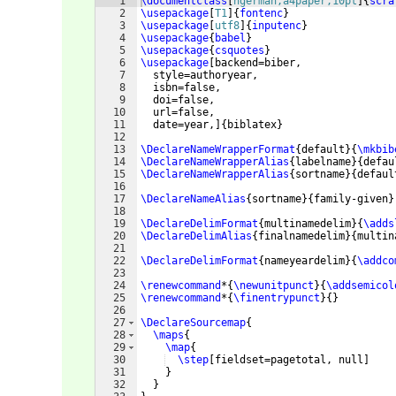
1
\documentclass
[
ngerman,a4paper,10pt
]
{
scra
2
\usepackage
[
T1
]
{
fontenc
}
3
\usepackage
[
utf8
]
{
inputenc
}
4
\usepackage
{
babel
}
5
\usepackage
{
csquotes
}
6
\usepackage
[
backend=biber,
7
  style=authoryear,
8
  isbn=false,
9
  doi=false,
10
  url=false,
11
  date=year,
]
{
biblatex
}
12
13
\DeclareNameWrapperFormat
{
default
}
{
\mkbib
14
\DeclareNameWrapperAlias
{
labelname
}
{
defau
15
\DeclareNameWrapperAlias
{
sortname
}
{
defaul
16
17
\DeclareNameAlias
{
sortname
}
{
family-given
}
18
19
\DeclareDelimFormat
{
multinamedelim
}
{
\adds
20
\DeclareDelimAlias
{
finalnamedelim
}
{
multin
21
22
\DeclareDelimFormat
{
nameyeardelim
}
{
\addco
23
24
\renewcommand
*
{
\newunitpunct
}
{
\addsemicol
25
\renewcommand
*
{
\finentrypunct
}
{
}
26
27
\DeclareSourcemap
{
28
\maps
{
29
\map
{
30
\step
[
fieldset=pagetotal, null
]
31
}
32
}