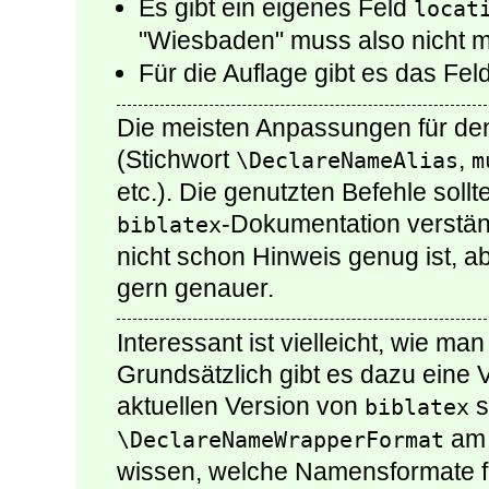
Es gibt ein eigenes Feld
locat
"Wiesbaden" muss also nicht m
Für die Auflage gibt es das Fel
Die meisten Anpassungen für den 
(Stichwort
,
\DeclareNameAlias
m
etc.). Die genutzten Befehle sollt
-Dokumentation verstän
biblatex
nicht schon Hinweis genug ist, ab
gern genauer.
Interessant ist vielleicht, wie m
Grundsätzlich gibt es dazu eine V
aktuellen Version von
s
biblatex
am 
\DeclareNameWrapperFormat
wissen, welche Namensformate fü