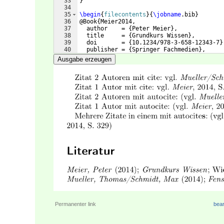
33
}
34
35
\begin
{
filecontents
}
{
\jobname
.bib
}
36
@Book
{
Meier2014,
37
  author    = 
{
Peter Meier
}
,
38
  title     = 
{
Grundkurs Wissen
}
,
39
  doi       = 
{
10.1234/978-3-658-12343-7
}
40
  publisher = 
{
Springer Fachmedien
}
,
41
  location  = 
{
Wiesbaden
}
,
Ausgabe erzeugen
Permanenter link
bear