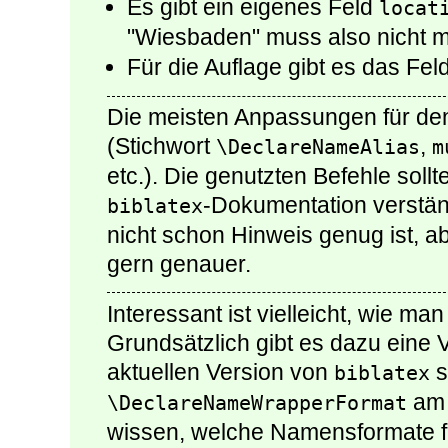
Es gibt ein eigenes Feld
locat
"Wiesbaden" muss also nicht m
Für die Auflage gibt es das Fel
Die meisten Anpassungen für den 
(Stichwort
,
\DeclareNameAlias
m
etc.). Die genutzten Befehle sollt
-Dokumentation verstän
biblatex
nicht schon Hinweis genug ist, ab
gern genauer.
Interessant ist vielleicht, wie m
Grundsätzlich gibt es dazu eine V
aktuellen Version von
s
biblatex
am 
\DeclareNameWrapperFormat
wissen, welche Namensformate fü