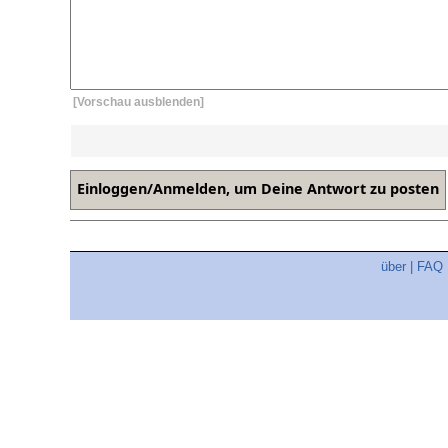
[Vorschau ausblenden]
über
|
FAQ