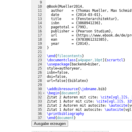
9
10
@Book
{
Mueller2014,
11
  author    = 
{
Thomas Mueller, Max Schmid
12
  date      = 
{
2014-03-01
}
,
13
  title     = 
{
Fensterarchitektur
}
,
14
  isbn      = 
{
3868941236
}
,
15
  pagetotal = 
{
799
}
,
16
  publisher = 
{
Pearson Studium
}
,
17
  url       = 
{
https://www.ebook.de/de/pr
18
  ean       = 
{
9783861232385
}
,
19
  year      = 
{
2014
}
,
20
}
21
22
\end
{
filecontents
}
23
\documentclass
[
a4paper,10pt
]
{
scrartcl
}
24
\usepackage
[
backend=biber,
25
style=authoryear,
26
isbn=false,
27
doi=false,
28
url=false
]
{
biblatex
}
29
30
\addbibresource
{
\jobname
.bib
}
31
\begin
{
document
}
32
Zitat 2 Autoren mit cite: 
\cite[vgl.][S. 
33
Zitat 1 Autor mit cite: 
\cite[vgl.][S. 32
34
Zitat 2 Autoren mit autocite: 
\autocite
[
v
35
Zitat 1 Autor mit autocite: 
\autocite
[
vgl
36
\printbibliography
37
\end
{
document
}
Ausgabe erzeugen