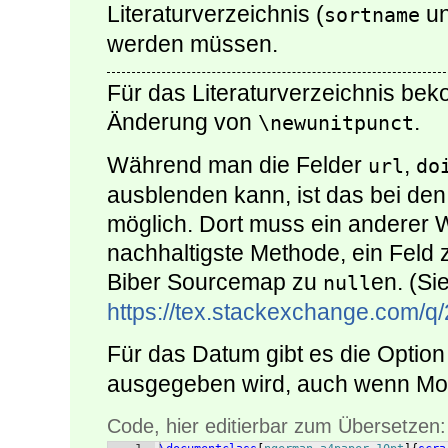
Literaturverzeichnis (
u
sortname
werden müssen.
Für das Literaturverzeichnis b
Änderung von
.
\newunitpunct
Während man die Felder
,
url
do
ausblenden kann, ist das bei den
möglich. Dort muss ein anderer
nachhaltigste Methode, ein Feld z
Biber Sourcemap zu
en. (Si
null
https://tex.stackexchange.com/q
Für das Datum gibt es die Optio
ausgegeben wird, auch wenn Mon
Code, hier editierbar zum Übersetzen: