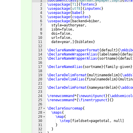
1
\documentclass
[
ngerman,a4paper,10pt
]
{
scra
2
\usepackage
[
T1
]
{
fontenc
}
3
\usepackage
[
utf8
]
{
inputenc
}
4
\usepackage
{
babel
}
5
\usepackage
{
csquotes
}
6
\usepackage
[
backend=biber,
7
  style=authoryear,
8
  isbn=false,
9
  doi=false,
10
  url=false,
11
  date=year,
]
{
biblatex
}
12
13
\DeclareNameWrapperFormat
{
default
}
{
\mkbib
14
\DeclareNameWrapperAlias
{
labelname
}
{
defau
15
\DeclareNameWrapperAlias
{
sortname
}
{
defaul
16
17
\DeclareNameAlias
{
sortname
}
{
family-given
}
18
19
\DeclareDelimFormat
{
multinamedelim
}
{
\adds
20
\DeclareDelimAlias
{
finalnamedelim
}
{
multin
21
22
\DeclareDelimFormat
{
nameyeardelim
}
{
\addco
23
24
\renewcommand
*
{
\newunitpunct
}
{
\addsemicol
25
\renewcommand
*
{
\finentrypunct
}
{
}
26
27
\DeclareSourcemap
{
28
\maps
{
29
\map
{
30
\step
[
fieldset=pagetotal, null
]
31
}
32
}