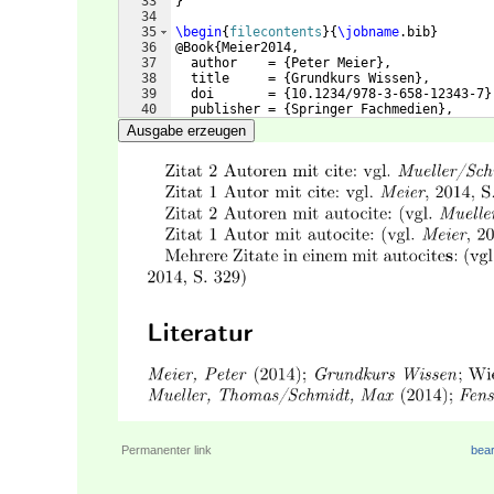
33
}
34
35
\begin
{
filecontents
}
{
\jobname
.bib
}
36
@Book
{
Meier2014,
37
  author    = 
{
Peter Meier
}
,
38
  title     = 
{
Grundkurs Wissen
}
,
39
  doi       = 
{
10.1234/978-3-658-12343-7
}
40
  publisher = 
{
Springer Fachmedien
}
,
41
  location  = 
{
Wiesbaden
}
,
Ausgabe erzeugen
Permanenter link
bear