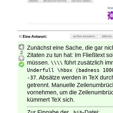
biblatex
literaturverzeichnis
harvard-zitation
bear
Eine Antwort:
active answers
älteste
Zunächst eine Sache, die gar nic
2
Zitaten zu tun hat: Im Fließtext s
müssen.
führt zusätzlich im
\\\\
Underfull \hbox (badness 100
. Absätze werden in TeX durc
-37
getrennt. Manuelle Zeilenumbrü
vornehmen, um die Zeilenumbrüc
kümmert TeX sich.
Zur Eingabe der
-Datei:
.bib