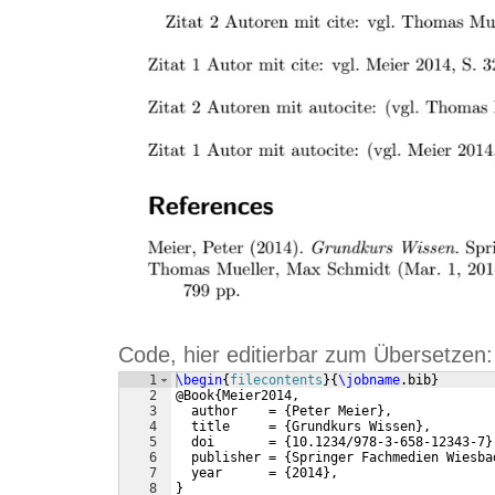
Code, hier editierbar zum Übersetzen:
1
\begin
{
filecontents
}
{
\jobname
.bib
}
2
@Book
{
Meier2014,
3
  author    = 
{
Peter Meier
}
,
4
  title     = 
{
Grundkurs Wissen
}
,
5
  doi       = 
{
10.1234/978-3-658-12343-7
}
6
  publisher = 
{
Springer Fachmedien Wiesba
7
  year      = 
{
2014
}
,
8
}