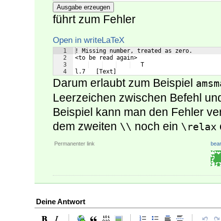
Ausgabe erzeugen
führt zum Fehler
Open in writeLaTeX
1
! Missing number, treated as zero.
2
<to be read again> 
3
   T
4
l.7   [Text]
Darum erlaubt zum Beispiel
amsm
Leerzeichen zwischen Befehl un
Beispiel kann man den Fehler v
dem zweiten
noch ein
\\
\relax
Permanenter link
bear
Deine Antwort