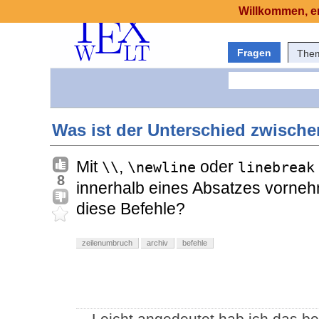
Willkommen, er
Fragen
The
Was ist der Unterschied zwischen
Mit
,
oder
\\
\newline
linebreak
8
innerhalb eines Absatzes vorneh
diese Befehle?
zeilenumbruch
archiv
befehle
Leicht angedeutet hab ich das b