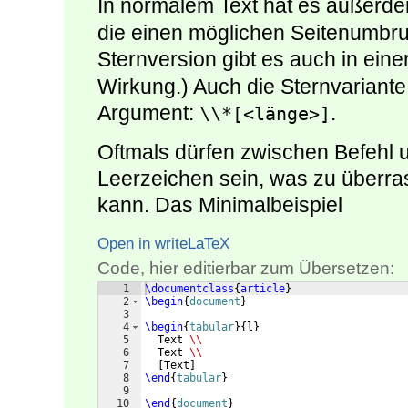
In normalem Text hat es außerde
die einen möglichen Seitenumbruc
Sternversion gibt es auch in eine
Wirkung.) Auch die Sternvariante
Argument:
.
\\*[<länge>]
Oftmals dürfen zwischen Befehl
Leerzeichen sein, was zu überr
kann. Das Minimalbeispiel
Open in writeLaTeX
Code, hier editierbar zum Übersetzen:
1
\documentclass
{
article
}
2
\begin
{
document
}
3
4
\begin
{
tabular
}
{
l
}
5
  Text 
\\
6
  Text 
\\
7
[
Text
]
8
\end
{
tabular
}
9
10
\end
{
document
}