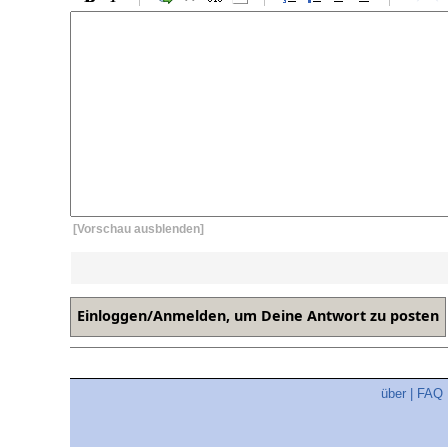
[Vorschau ausblenden]
über
|
FAQ