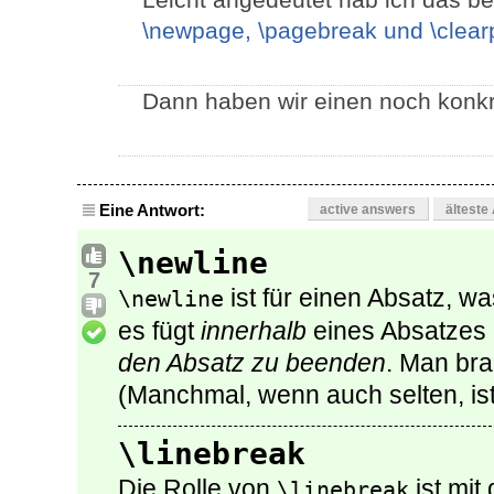
\newpage, \pagebreak und \clea
Dann haben wir einen noch konkr
Eine Antwort:
active answers
älteste
\newline
7
ist für einen Absatz, w
\newline
es fügt
innerhalb
eines Absatzes 
den Absatz zu beenden
. Man bra
(Manchmal, wenn auch selten, ist
\linebreak
Die Rolle von
ist mit
\linebreak