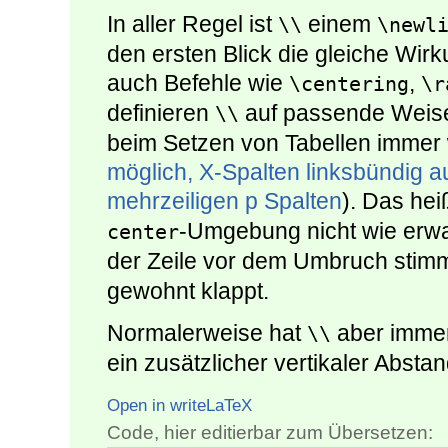
In aller Regel ist
einem
\\
\newl
den ersten Blick die gleiche Wirk
auch Befehle wie
,
\centering
\r
definieren
auf passende Weise
\\
beim Setzen von Tabellen immer 
möglich, X-Spalten linksbündig a
mehrzeiligen p Spalten
). Das hei
-Umgebung nicht wie erwart
center
der Zeile vor dem Umbruch stim
gewohnt klappt.
Normalerweise hat
aber immer
\\
ein zusätzlicher vertikaler Absta
Open in writeLaTeX
Code, hier editierbar zum Übersetzen: