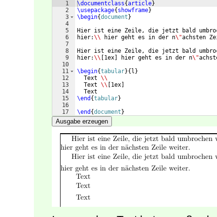
1
\documentclass
{
article
}
2
\usepackage
{
showframe
}
3
\begin
{
document
}
4
5
Hier ist eine Zeile, die jetzt bald umbro
6
hier:
\\
 hier geht es in der n
\"
achsten Ze
7
8
Hier ist eine Zeile, die jetzt bald umbro
9
hier:
\\
[
1ex
]
 hier geht es in der n
\"
achst
10
11
\begin
{
tabular
}
{
l
}
12
  Text 
\\
13
  Text 
\\
[
1ex
]
14
  Text
15
\end
{
tabular
}
16
17
\end
{
document
}
Ausgabe erzeugen