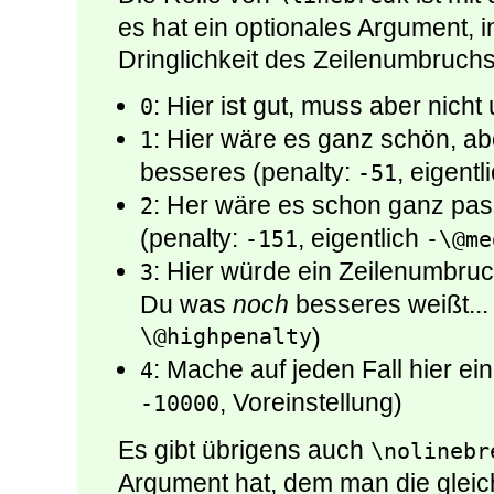
es hat ein optionales Argument, 
Dringlichkeit des Zeilenumbruc
: Hier ist gut, muss aber nic
0
: Hier wäre es ganz schön, ab
1
besseres (penalty:
, eigentl
-51
: Her wäre es schon ganz pas
2
(penalty:
, eigentlich
-151
-\@me
: Hier würde ein Zeilenumbruc
3
Du was
noch
besseres weißt...
\@highpenalty
)
: Mache auf jeden Fall hier e
4
, Voreinstellung)
-10000
Es gibt übrigens auch
\nolinebr
Argument hat, dem man die glei