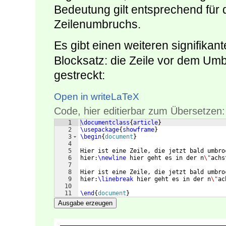
Bedeutung gilt entsprechend für
Zeilenumbruchs.
Es gibt einen weiteren signifika
Blocksatz: die Zeile vor dem Um
gestreckt:
Open in writeLaTeX
Code, hier editierbar zum Übersetzen:
1
\documentclass
{
article
}
2
\usepackage
{
showframe
}
3
\begin
{
document
}
4
5
Hier ist eine Zeile, die jetzt bald umbro
6
hier:
\newline
 hier geht es in der n
\"
achs
7
8
Hier ist eine Zeile, die jetzt bald umbro
9
hier:
\linebreak
 hier geht es in der n
\"
ac
10
11
\end
{
document
}
Ausgabe erzeugen