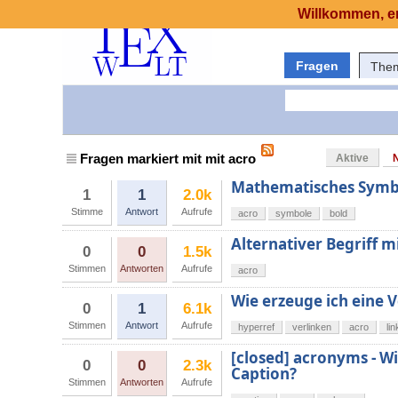
Willkommen, er
Fragen
The
Fragen markiert mit mit acro
Aktive
Mathematisches Symbol
1
1
2.0k
Stimme
Antwort
Aufrufe
acro
symbole
bold
Alternativer Begriff m
0
0
1.5k
Stimmen
Antworten
Aufrufe
acro
Wie erzeuge ich eine 
0
1
6.1k
Stimmen
Antwort
Aufrufe
hyperref
verlinken
acro
li
[closed] acronyms - W
0
0
2.3k
Caption?
Stimmen
Antworten
Aufrufe