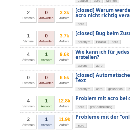
caption
acro
rahmen
[closed] Warum werde
2
0
3.3k
acro nicht richtig vera
Stimmen
Antworten
Aufrufe
acro
[closed] Bug beim Zus
1
0
3.7k
Stimme
Antworten
Aufrufe
acronym
ltxtable
acro
Wie kann ich für jede
4
1
9.6k
erstellen?
Stimmen
Antwort
Aufrufe
acronym
acro
[closed] Automatisch
0
0
6.5k
Text
Stimmen
Antworten
Aufrufe
acronym
acro
glossaries
Problem mit acro bei
4
1
12.8k
Stimmen
Antwort
Aufrufe
acro
großschreibung
Probleme mit der "onl
2
1
11.9k
Stimmen
Antwort
Aufrufe
acro