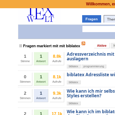
Willkommen, er
Fragen
The
Fragen markiert mit mit biblatex
Aktive
Adressverzeichnis mit
1
1
8.8k
auslagern
Stimme
Antwort
Aufrufe
biblatex
programmierung
biblatex Adressliste 
0
1
8.1k
Stimmen
Antwort
Aufrufe
biblatex
Wie kann ich mir selbs
2
1
9.3k
Styles erstellen?
Stimmen
Antwort
Aufrufe
biblatex
Wie kann ich im bibla
2
1
17.1k