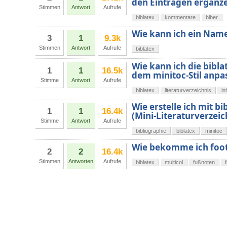
den Einträgen ergänz
Stimmen
Antwort
Aufrufe
biblatex
kommentare
biber
Wie kann ich ein Name
3
1
9.3k
Stimmen
Antwort
Aufrufe
biblatex
Wie kann ich die bibla
1
1
16.5k
dem minitoc-Stil anpa
Stimme
Antwort
Aufrufe
biblatex
literaturverzeichnis
in
Wie erstelle ich mit bi
1
1
16.4k
(Mini-Literaturverzeic
Stimme
Antwort
Aufrufe
bibliographie
biblatex
minitoc
Wie bekomme ich footc
2
2
16.4k
Stimmen
Antworten
Aufrufe
biblatex
multicol
fußnoten