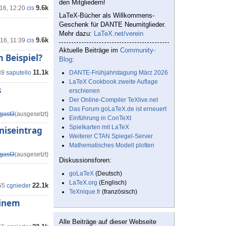
den Mitgliedern!
9.6k
'16, 12:20
cis
LaTeX-Bücher als Willkommens-
Geschenk für DANTE Neumitglieder.
Mehr dazu:
LaTeX.net/verein
9.6k
'16, 11:39
cis
Aktuelle Beiträge im
Community-
m Beispiel?
Blog
:
11.1k
39
saputello
DANTE-Frühjahrstagung März 2026
LaTeX Cookbook zweite Auflage
s
erschienen
Der Online-Compiler TeXlive.net
Das Forum goLaTeX.de ist erneuert
gast3
(ausgesetzt)
Einführung in ConTeXt
Spielkarten mit LaTeX
niseintrag
Weiterer CTAN Spiegel-Server
Mathematisches Modell plotten
gast3
(ausgesetzt)
Diskussionsforen:
goLaTeX
(Deutsch)
LaTeX.org
(Englisch)
22.1k
55
cgnieder
TeXnique.fr
(französisch)
einem
Alle Beiträge auf dieser Webseite