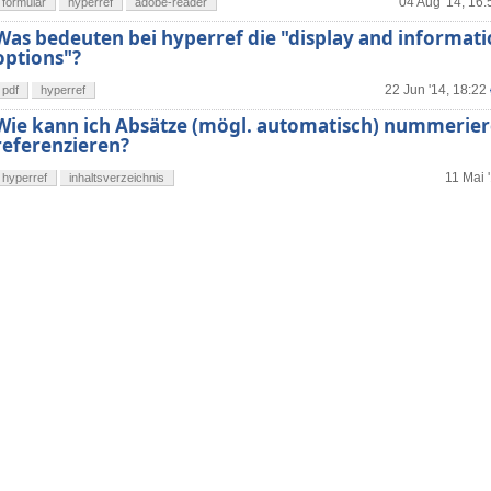
04 Aug '14, 16:
formular
hyperref
adobe-reader
Was bedeuten bei hyperref die "display and informat
options"?
22 Jun '14, 18:22
pdf
hyperref
Wie kann ich Absätze (mögl. automatisch) nummerie
referenzieren?
11 Mai 
hyperref
inhaltsverzeichnis