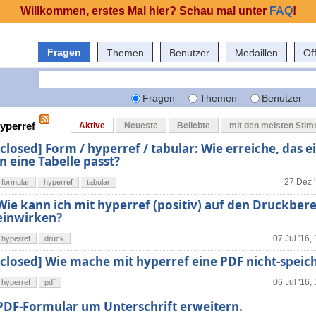
Willkommen, erstes Mal hier? Schau mal unter
FAQ
!
Fragen
Themen
Benutzer
Medaillen
Of
Fragen
Themen
Benutzer
hyperref
Aktive
Neueste
Beliebte
mit den meisten Sti
[closed] Form / hyperref / tabular: Wie erreiche, das e
in eine Tabelle passt?
27 Dez '
formular
hyperref
tabular
Wie kann ich mit hyperref (positiv) auf den Druckber
einwirken?
07 Jul '16,
hyperref
druck
[closed] Wie mache mit hyperref eine PDF nicht-speic
06 Jul '16,
hyperref
pdf
PDF-Formular um Unterschrift erweitern.