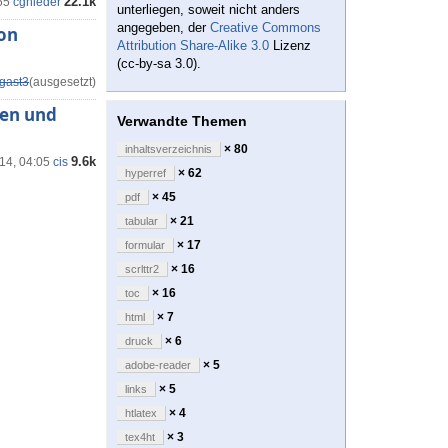
22.1k
55
cgnieder
unterliegen, soweit nicht anders
angegeben, der
Creative Commons
ion
Attribution Share-Alike 3.0
Lizenz
(cc-by-sa 3.0).
gast3
(ausgesetzt)
ren und
Verwandte Themen
× 80
inhaltsverzeichnis
9.6k
'14, 04:05
cis
× 62
hyperref
× 45
pdf
× 21
tabular
× 17
formular
× 16
scrlttr2
× 16
toc
× 7
html
× 6
druck
× 5
adobe-reader
× 5
links
× 4
htlatex
× 3
tex4ht