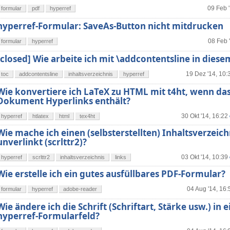
09 Feb 
formular
pdf
hyperref
hyperref-Formular: SaveAs-Button nicht mitdrucken
08 Feb 
formular
hyperref
[closed] Wie arbeite ich mit \addcontentsline in diese
19 Dez '14, 10:
toc
addcontentsline
inhaltsverzeichnis
hyperref
Wie konvertiere ich LaTeX zu HTML mit t4ht, wenn da
Dokument Hyperlinks enthält?
30 Okt '14, 16:22
hyperref
htlatex
html
tex4ht
Wie mache ich einen (selbsterstellten) Inhaltsverzeich
unverlinkt (scrlttr2)?
03 Okt '14, 10:39
hyperref
scrlttr2
inhaltsverzeichnis
links
Wie erstelle ich ein gutes ausfüllbares PDF-Formular?
04 Aug '14, 16:
formular
hyperref
adobe-reader
Wie ändere ich die Schrift (Schriftart, Stärke usw.) in 
hyperref-Formularfeld?