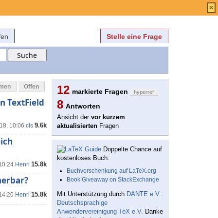
Anmelden
über
FAQ
×
fen
Stelle eine Frage
mmen
Offen
12
markierte Fragen
hyperref
in TextField
8
Antworten
Ansicht der
vor kurzem
9.6k
18, 10:06
cis
aktualisierten
Fragen
eich
Doppelte Chance auf
kostenloses Buch:
15.8k
 10:24
Henri
Buchverschenkung auf LaTeX.org
herbar?
Book Giveaway on StackExchange
Mit Unterstützung durch
DANTE e.V.:
15.8k
 14:20
Henri
Deutschsprachige
Anwendervereinigung TeX e.V.
Danke