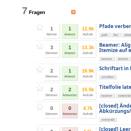
7
Fragen
Pfade verbe
1
1
12.9k
Stimme
Antwort
Aufrufe
path
tikz
pfad
Beamer: Ali
3
1
13.3k
Itemize auf e
Stimmen
Antwort
Aufrufe
beamer
itemize
Schriftart i
2
1
16.9k
Stimmen
Antwort
Aufrufe
schriften
Titelfolie la
2
2
15.5k
Stimmen
Antworten
Aufrufe
beamer
seitenrä
[closed] Änd
0
0
4.7k
Abkürzungs/
Stimmen
Antworten
Aufrufe
nomentbl
[closed] Lee