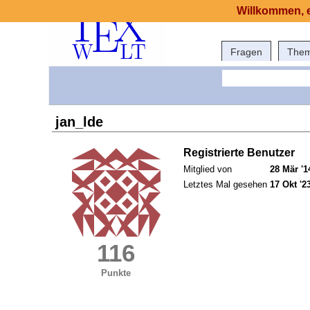
Willkommen, e
Fragen
The
jan_lde
Registrierte Benutzer
Mitglied von
28 Mär '1
Letztes Mal gesehen
17 Okt '2
116
Punkte