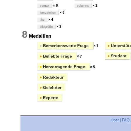
× 6
× 1
syntax
columns
× 6
leerzeichen
× 4
tikz
× 3
bildgröße
8
Medaillen
●
Bemerkenswerte Frage
●
Unterstüt
× 7
●
Student
●
Beliebte Frage
× 7
●
Hervorragende Frage
× 5
●
Redakteur
●
Gelehrter
●
Experte
über
|
FAQ