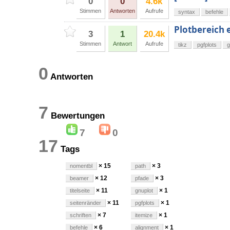
0
0
4.6k
Stimmen
Antworten
Aufrufe
syntax
befehle
Plotbereich 
3
1
20.4k
Stimmen
Antwort
Aufrufe
tikz
pgfplots
g
0
Antworten
7
Bewertungen
7
0
17
Tags
× 15
× 3
nomentbl
path
× 12
× 3
beamer
pfade
× 11
× 1
titelseite
gnuplot
× 11
× 1
seitenränder
pgfplots
× 7
× 1
schriften
itemize
× 6
× 1
befehle
alignment