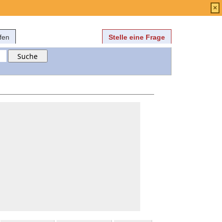
Anmelden
über
FAQ
×
fen
Stelle eine Frage