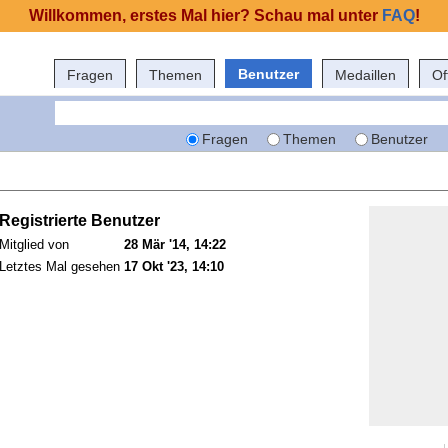
Willkommen, erstes Mal hier? Schau mal unter
FAQ
!
Benutzer
Fragen
Themen
Medaillen
Of
Fragen
Themen
Benutzer
Registrierte Benutzer
Mitglied von
28 Mär '14, 14:22
Letztes Mal gesehen
17 Okt '23, 14:10