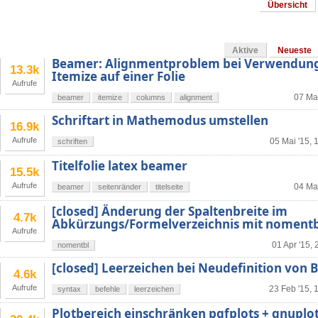
Übersicht
Aktive
Neueste
Beamer: Alignmentproblem bei Verwendun
13.3k
Itemize auf einer Folie
Aufrufe
07 Mai
beamer
itemize
columns
alignment
Schriftart in Mathemodus umstellen
16.9k
Aufrufe
05 Mai '15, 
schriften
Titelfolie latex beamer
15.5k
Aufrufe
04 Mai
beamer
seitenränder
titelseite
[closed] Änderung der Spaltenbreite im
4.7k
Abkürzungs/Formelverzeichnis mit nomentb
Aufrufe
01 Apr '15, 
nomentbl
[closed] Leerzeichen bei Neudefinition von B
4.6k
Aufrufe
23 Feb '15, 
syntax
befehle
leerzeichen
Plotbereich einschränken pgfplots + gnuplo