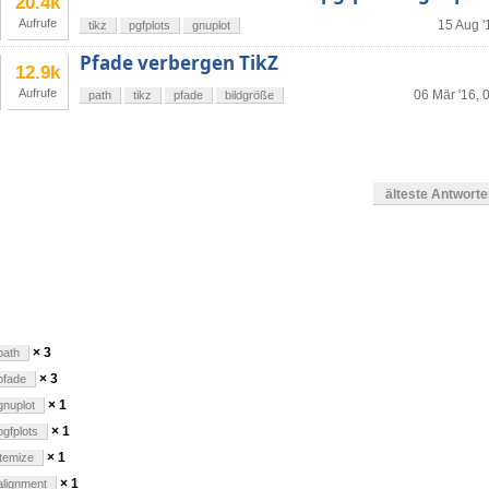
20.4k
Aufrufe
15 Aug '
tikz
pgfplots
gnuplot
Pfade verbergen TikZ
12.9k
Aufrufe
06 Mär '16, 
path
tikz
pfade
bildgröße
älteste Antwort
en
× 3
path
× 3
pfade
× 1
gnuplot
× 1
pgfplots
× 1
itemize
× 1
alignment