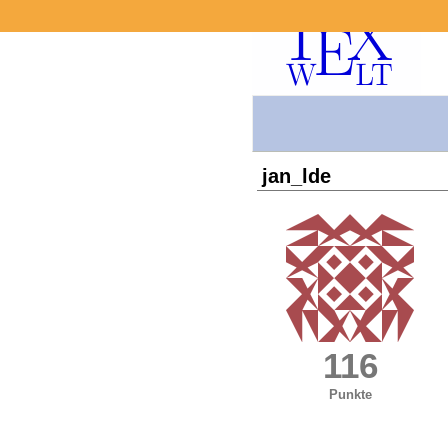
jan_lde
116
Punkte