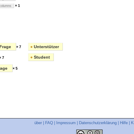
× 1
columns
Frage
●
Unterstützer
× 7
●
Student
× 7
rage
× 5
über
|
FAQ
|
Impressum
|
Datenschutzerklärung
|
Hilfe
|
K