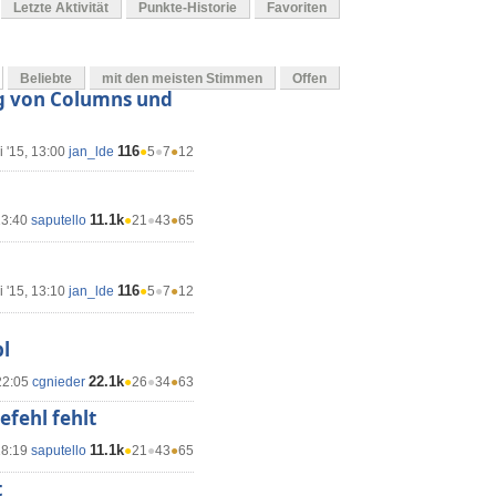
Letzte Aktivität
Punkte-Historie
Favoriten
Beliebte
mit den meisten Stimmen
Offen
g von Columns und
116
 '15, 13:00
jan_lde
●
5
●
7
●
12
11.1k
13:40
saputello
●
21
●
43
●
65
116
 '15, 13:10
jan_lde
●
5
●
7
●
12
l
22.1k
22:05
cgnieder
●
26
●
34
●
63
efehl fehlt
11.1k
18:19
saputello
●
21
●
43
●
65
t