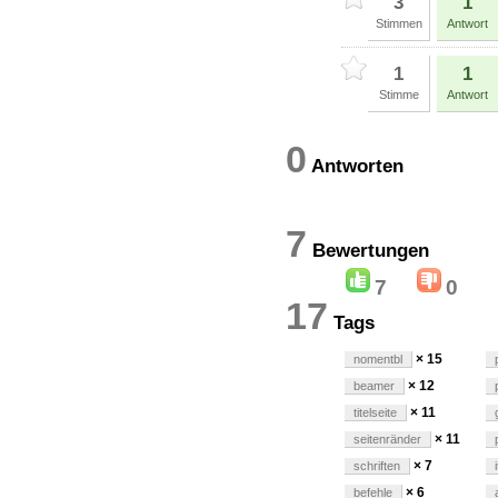
3
1
Stimmen
Antwort
1
1
Stimme
Antwort
0
Antworten
7
Bewertung
7
0
17
Tags
× 15
nomentbl
× 12
beamer
× 11
titelseite
× 11
seitenränder
× 7
schriften
× 6
befehle