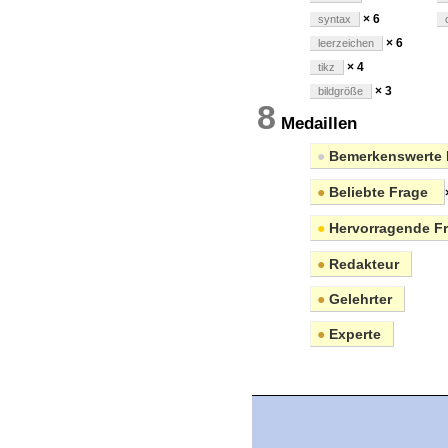
× 6
syntax
× 6
leerzeichen
× 4
tikz
× 3
bildgröße
8
Medaillen
●
Bemerkenswerte 
●
Beliebte Frage
●
Hervorragende F
●
Redakteur
●
Gelehrter
●
Experte