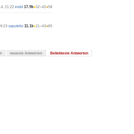
17.9k
14, 21:22
esdd
●
32
●
42
●
58
11.1k
09:23
saputello
●
21
●
43
●
65
en
neueste Antworten
Beliebteste Antworten