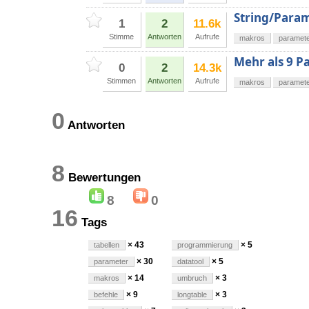
String/Param
1
2
11.6k
Stimme
Antworten
Aufrufe
makros
paramet
Mehr als 9 P
0
2
14.3k
Stimmen
Antworten
Aufrufe
makros
paramet
0
Antworten
8
Bewertungen
8
0
16
Tags
× 43
× 5
tabellen
programmierung
× 30
× 5
parameter
datatool
× 14
× 3
makros
umbruch
× 9
× 3
befehle
longtable