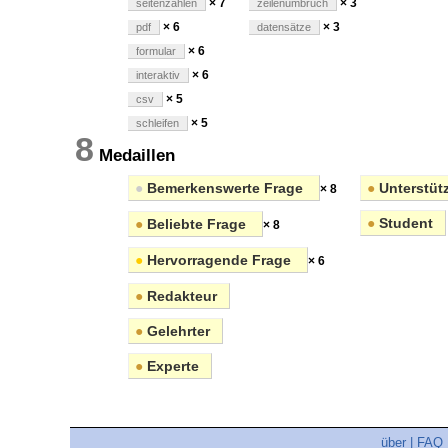
× 7
× 3
seitenzahlen
zeilenumbruch
× 6
× 3
pdf
datensätze
× 6
formular
× 6
interaktiv
× 5
csv
× 5
schleifen
8
Medaillen
●
Bemerkenswerte Frage
●
Unterstüt
× 8
●
Student
●
Beliebte Frage
× 8
●
Hervorragende Frage
× 6
●
Redakteur
●
Gelehrter
●
Experte
über
|
FAQ