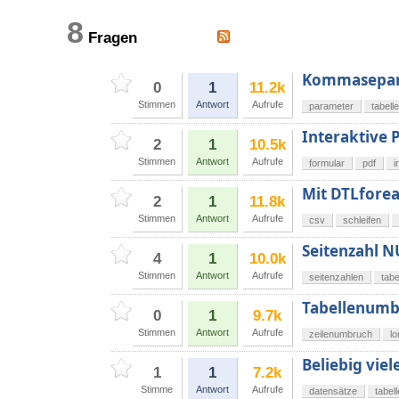
8
Fragen
Kommasepari
0
1
11.2k
Stimmen
Antwort
Aufrufe
parameter
tabell
Interaktive 
2
1
10.5k
Stimmen
Antwort
Aufrufe
formular
pdf
i
Mit DTLforeac
2
1
11.8k
Stimmen
Antwort
Aufrufe
csv
schleifen
Seitenzahl N
4
1
10.0k
Stimmen
Antwort
Aufrufe
seitenzahlen
tabe
Tabellenumb
0
1
9.7k
Stimmen
Antwort
Aufrufe
zeilenumbruch
lo
Beliebig vie
1
1
7.2k
Stimme
Antwort
Aufrufe
datensätze
tabel