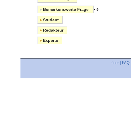
●
Bemerkenswerte Frage
× 9
●
Student
●
Redakteur
●
Experte
über
|
FAQ