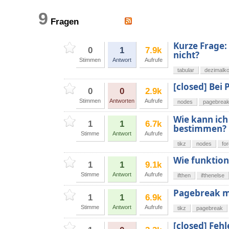
9
Fragen
Kurze Frage
0
1
7.9k
nicht?
Stimmen
Antwort
Aufrufe
tabular
dezimal
[closed] Bei
0
0
2.9k
Stimmen
Antworten
Aufrufe
nodes
pagebrea
Wie kann ich
1
1
6.7k
bestimmen?
Stimme
Antwort
Aufrufe
tikz
nodes
for
Wie funktioni
1
1
9.1k
Stimme
Antwort
Aufrufe
ifthen
ifthenelse
Pagebreak m
1
1
6.9k
Stimme
Antwort
Aufrufe
tikz
pagebreak
[closed] Feh