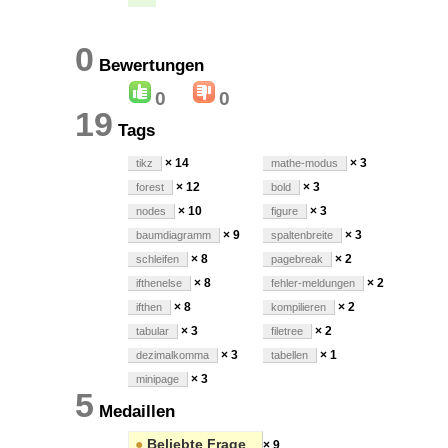
0
Bewertungen
0
0
19
Tags
× 14
× 3
tikz
mathe-modus
× 12
× 3
forest
bold
× 10
× 3
nodes
figure
× 9
× 3
baumdiagramm
spaltenbreite
× 8
× 2
schleifen
pagebreak
× 8
× 2
ifthenelse
fehler-meldungen
× 8
× 2
ifthen
kompilieren
× 3
× 2
tabular
filetree
× 3
× 1
dezimalkomma
tabellen
× 3
minipage
5
Medaillen
●
Beliebte Frage
× 9