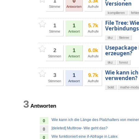
1
0
3.3k
Versionen
Stimme
Antworten
Aufrufe
kompilieren
fehl
File Tree: Wi
1
1
5.7k
Verbindungsl
Stimme
Antwort
Aufrufe
tikz
filetree
Usepackage F
2
1
6.0k
erzeugen?
Stimmen
Antwort
Aufrufe
tikz
forest
Wie kann ich
3
1
9.7k
verwenden?
Stimmen
Antwort
Aufrufe
bold
mathe-modu
3
Antworten
Wie kann ich die Länge des Platzhalters von mei
0
[deleted] Multirow- Wie geht das?
0
Wie funktioniert eine if-Abfrage in Latex
0