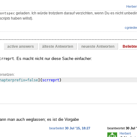
Herber
geladen. Ich würde trotzdem darauf verzichten, wenn Du es nicht unbedi
ontspec
scripts
haben willst).
cgniede
active answers
älteste Antworten
neueste Antworten
Beliebt
. Es macht nicht nur diese Sache einfacher:
crreprt
ersetzen:
hapterprefix=false
]
{
scrreprt
}
ann man auch weglassen; es ist die Vorgabe
bearbeitet
30 Jul '15, 18:27
beantwortet
30 Jul 
Herbert