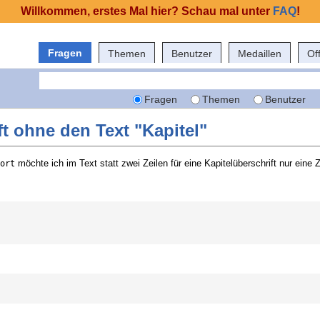
Willkommen, erstes Mal hier? Schau mal unter
FAQ
!
Fragen
Themen
Benutzer
Medaillen
Of
Fragen
Themen
Benutzer
ft ohne den Text "Kapitel"
möchte ich im Text statt zwei Zeilen für eine Kapitelüberschrift nur eine 
ort