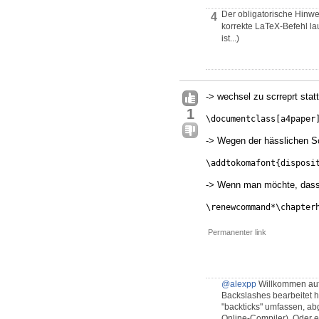
Der obligatorische Hinwei
4
korrekte LaTeX-Befehl la
ist...)
-> wechsel zu scrreprt statt
1
\documentclass[a4paper
-> Wegen der hässlichen Sch
\addtokomafont{disposi
-> Wenn man möchte, dass d
\renewcommand*\chapter
Permanenter link
@alexpp
Willkommen au
Backslashes bearbeitet h
"backticks" umfassen, a
Online-Compiler). Oder e