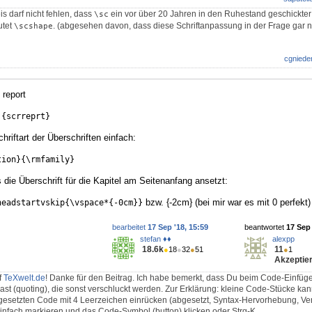
s darf nicht fehlen, dass
ein vor über 20 Jahren in den Ruhestand geschickter 
\sc
utet
. (abgesehen davon, dass diese Schriftanpassung in der Frage gar n
\scshape
cgniede
 report
]{scrreprt}
riftart der Überschriften einfach:
tion}{\rmfamily}
ie Überschrift für die Kapitel am Seitenanfang ansetzt:
bzw. {-2cm} (bei mir war es mit 0 perfekt)
headstartvskip{\vspace*{-0cm}}
bearbeitet
17 Sep '18, 15:59
beantwortet
17 Sep 
stefan ♦♦
alexpp
18.6k
11
●
18
●
32
●
51
●
1
Akzeptier
f
TeXwelt.de
! Danke für den Beitrag. Ich habe bemerkt, dass Du beim Code-Einfü
ast (quoting), die sonst verschluckt werden. Zur Erklärung: kleine Code-Stücke ka
bgesetzten Code mit 4 Leerzeichen einrücken (abgesetzt, Syntax-Hervorhebung, V
infach markieren und das Code-Symbol (button) klicken oder Strg-K.