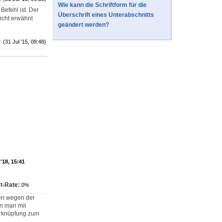
Wie kann die Schriftform für die
Befehl ist. Der
Überschrift eines Unterabschnitts
icht erwähnt
geändert werden?
r
(31 Jul '15, 09:48)
'18, 15:41
t-Rate:
0%
gen wegen der
nn man mit
erknüpfung zum