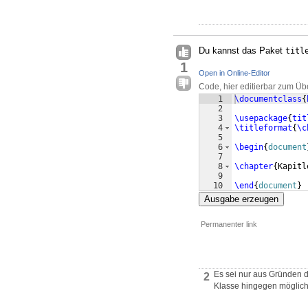
Du kannst das Paket
titl
1
Open in Online-Editor
Code, hier editierbar zum Üb
1
\documentclass
{
2
3
\usepackage
{
tit
4
\titleformat
{
\c
5
6
\begin
{
document
7
8
\chapter
{
Kapitl
9
10
\end
{
document
}
Ausgabe erzeugen
Permanenter link
Es sei nur aus Gründen d
2
Klasse hingegen möglichs