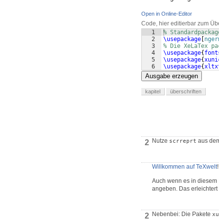
Open in Online-Editor
Code, hier editierbar zum Üb
1
% Standardpackag
2
\usepackage
[
nger
3
% Die XeLaTex pa
4
\usepackage
{
font
5
\usepackage
{
xuni
6
\usepackage
{
xltx
Ausgabe erzeugen
kapitel
überschriften
Nutze
aus dem
scrreprt
2
Willkommen auf TeXwelt
!
Auch wenn es in diesem Fa
angeben. Das erleichtert
Nebenbei: Die Pakete
xu
2