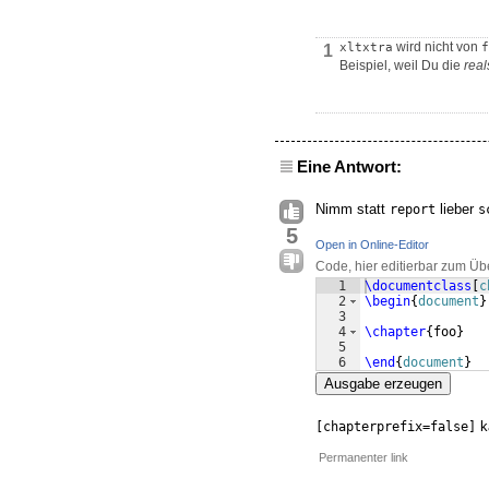
wird nicht von
xltxtra
f
1
Beispiel, weil Du die
real
Eine Antwort:
Nimm statt
lieber
report
s
5
Open in Online-Editor
Code, hier editierbar zum Üb
1
\documentclass
[
c
2
\begin
{
document
}
3
4
\chapter
{
foo
}
5
6
\end
{
document
}
Ausgabe erzeugen
k
[chapterprefix=false]
Permanenter link