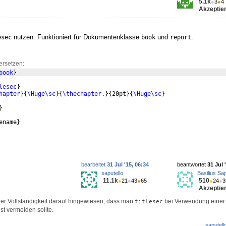
5.1k
●
3
●
4
Akzeptier
nutzen. Funktioniert für Dokumentenklasse
und
.
esec
book
report
ersetzen:
book
}
lesec
}
hapter
}
{
\Huge\sc
}
{
\thechapter
.
}
{
20pt
}
{
\Huge\sc
}
}
ename
}
bearbeitet
31 Jul '15, 06:34
beantwortet
31 Jul 
saputello
Basilius Sap
11.1k
510
●
21
●
43
●
65
●
24
●
3
Akzeptier
er Vollständigkeit darauf hingewiesen, dass man
bei Verwendung einer
titlesec
t vermeiden sollte.
saputell