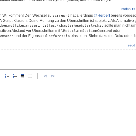
stefan ♦♦
in Willkommen! Den Wechsel zu
hat allerdings
@Herbert
bereits vorges
scrreprt
Script Klassen. Deine Meinung zu den Überschriften ist subjektiv. Als Alternative 
.
sollte man nicht um
doesnotlikesansseriftitles
\chapterheadstartvskip
itiven Abstand vor Überschriften mit
oder
\RedeclareSectionCommand
und der Eigenschaft
einstellen. Siehe dazu die Doku oder d
ommands
beforeskip
esdd