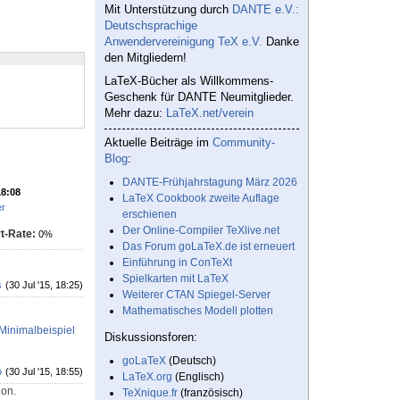
Mit Unterstützung durch
DANTE e.V.:
Deutschsprachige
Anwendervereinigung TeX e.V.
Danke
den Mitgliedern!
LaTeX-Bücher als Willkommens-
Geschenk für DANTE Neumitglieder.
Mehr dazu:
LaTeX.net/verein
Aktuelle Beiträge im
Community-
Blog
:
DANTE-Frühjahrstagung März 2026
18:08
LaTeX Cookbook zweite Auflage
er
erschienen
Der Online-Compiler TeXlive.net
t-Rate:
0%
Das Forum goLaTeX.de ist erneuert
Einführung in ConTeXt
Spielkarten mit LaTeX
s
(30 Jul '15, 18:25)
Weiterer CTAN Spiegel-Server
Mathematisches Modell plotten
 Minimalbeispiel
Diskussionsforen:
goLaTeX
(Deutsch)
o
(30 Jul '15, 18:55)
LaTeX.org
(Englisch)
hon.
TeXnique.fr
(französisch)