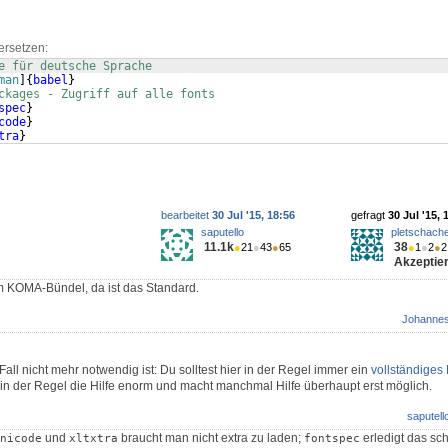
ersetzen:
e für deutsche Sprache
man
]
{
babel
}
ckages - Zugriff auf alle fonts              
spec
}
code
}
tra
}
bearbeitet
30 Jul '15, 18:56
gefragt
30 Jul '15, 
saputello
pletschach
11.1k
38
●
21
●
43
●
65
●
1
●
2
●
2
Akzeptier
 KOMA-Bündel, da ist das Standard.
Johanne
ll nicht mehr notwendig ist: Du solltest hier in der Regel immer ein
vollständiges
 in der Regel die Hilfe enorm und macht manchmal Hilfe überhaupt erst möglich.
saputell
und
braucht man nicht extra zu laden;
erledigt das sc
nicode
xltxtra
fontspec