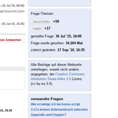
t
(31 Jul '15, 09:56)
ngt brauchst (zum
Frage-Themen:
×59
überschriften
r
(31 Jul '15, 15:25)
×17
kapitel
gestellte Frage:
30 Jul '15, 18:08
este Antworten
Frage wurde gesehen:
34,264 Mal
zuletzt geändert:
17 Sep '18, 16:35
Alle Beiträge auf dieser Webseite
unterliegen, soweit nicht anders
angegeben, der
Creative Commons
Attribution Share-Alike 3.0
Lizenz
(cc-by-sa 3.0).
verwandte Fragen
Wie erzwinge ich bei koma-script
3.17a keinen Zeilenumbruch zwischen
'15, 18:26
Appendix und Chapter?