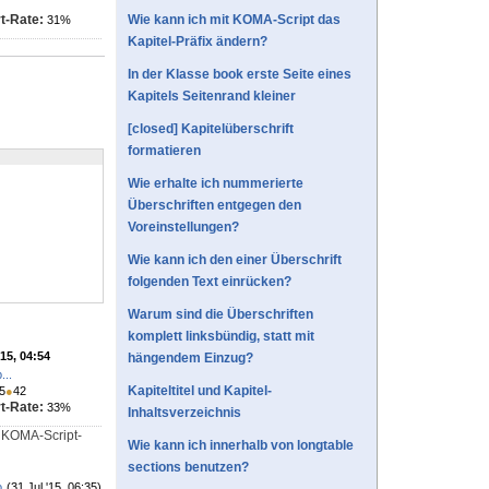
t-Rate:
Wie kann ich mit KOMA-Script das
31%
Kapitel-Präfix ändern?
In der Klasse book erste Seite eines
Kapitels Seitenrand kleiner
[closed] Kapitelüberschrift
formatieren
Wie erhalte ich nummerierte
Überschriften entgegen den
Voreinstellungen?
Wie kann ich den einer Überschrift
folgenden Text einrücken?
Warum sind die Überschriften
komplett linksbündig, statt mit
'15, 04:54
hängendem Einzug?
...
Kapiteltitel und Kapitel-
5
●
42
t-Rate:
33%
Inhaltsverzeichnis
 KOMA-Script-
Wie kann ich innerhalb von longtable
sections benutzen?
o
(31 Jul '15, 06:35)