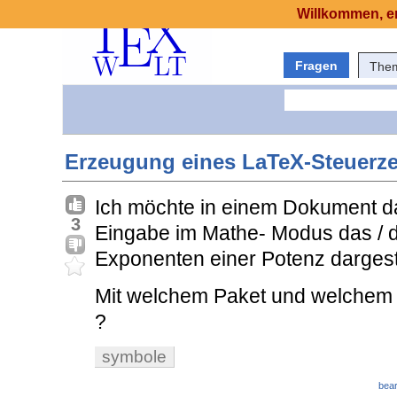
Willkommen, er
Fragen
The
Erzeugung eines LaTeX-Steuerz
Ich möchte in einem Dokument da
3
Eingabe im Mathe- Modus das / 
Exponenten einer Potenz dargeste
Mit welchem Paket und welchem 
?
symbole
bear