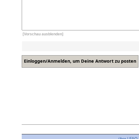
[Vorschau ausblenden]
über
|
FAQ