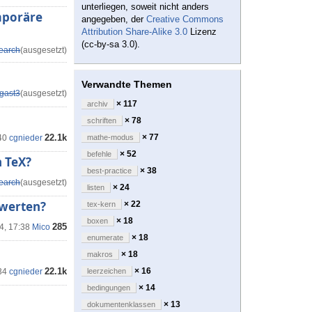
unterliegen, soweit nicht anders
mporäre
angegeben, der
Creative Commons
Attribution Share-Alike 3.0
Lizenz
(cc-by-sa 3.0).
earch
(ausgesetzt)
Verwandte Themen
gast3
(ausgesetzt)
× 117
archiv
× 78
schriften
22.1k
× 77
40
cgnieder
mathe-modus
× 52
befehle
n TeX?
× 38
best-practice
earch
(ausgesetzt)
× 24
listen
swerten?
× 22
tex-kern
× 18
boxen
285
4, 17:38
Mico
× 18
enumerate
× 18
makros
22.1k
× 16
34
cgnieder
leerzeichen
× 14
bedingungen
× 13
dokumentenklassen