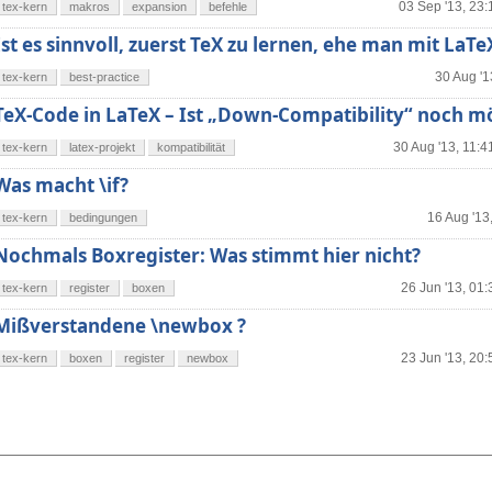
03 Sep '13, 23:
tex-kern
makros
expansion
befehle
Ist es sinnvoll, zuerst TeX zu lernen, ehe man mit LaT
30 Aug '1
tex-kern
best-practice
TeX-Code in LaTeX – Ist „Down-Compatibility“ noch m
30 Aug '13, 11:4
tex-kern
latex-projekt
kompatibilität
Was macht \if?
16 Aug '13
tex-kern
bedingungen
Nochmals Boxregister: Was stimmt hier nicht?
26 Jun '13, 01:
tex-kern
register
boxen
Mißverstandene \newbox ?
23 Jun '13, 20:
tex-kern
boxen
register
newbox