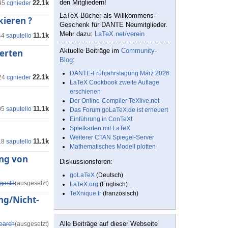
den Mitgliedern!
22.1k
45
cgnieder
LaTeX-Bücher als Willkommens-
kieren ?
Geschenk für DANTE Neumitglieder.
Mehr dazu:
LaTeX.net/verein
11.1k
44
saputello
Aktuelle Beiträge im
Community-
erten
Blog
:
DANTE-Frühjahrstagung März 2026
22.1k
24
cgnieder
LaTeX Cookbook zweite Auflage
erschienen
Der Online-Compiler TeXlive.net
11.1k
05
saputello
Das Forum goLaTeX.de ist erneuert
Einführung in ConTeXt
Spielkarten mit LaTeX
Weiterer CTAN Spiegel-Server
11.1k
18
saputello
Mathematisches Modell plotten
ung von
Diskussionsforen:
goLaTeX
(Deutsch)
gast3
(ausgesetzt)
LaTeX.org
(Englisch)
TeXnique.fr
(französisch)
ung/Nicht-
Alle Beiträge auf dieser Webseite
earch
(ausgesetzt)