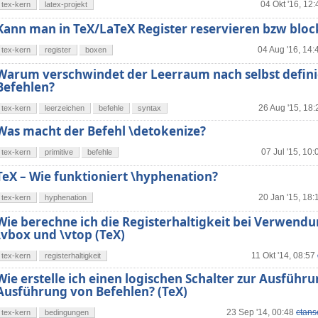
04 Okt '16, 12:
tex-kern
latex-projekt
Kann man in TeX/LaTeX Register reservieren bzw bloc
04 Aug '16, 14:
tex-kern
register
boxen
Warum verschwindet der Leerraum nach selbst defini
Befehlen?
26 Aug '15, 18:
tex-kern
leerzeichen
befehle
syntax
Was macht der Befehl \detokenize?
07 Jul '15, 10:
tex-kern
primitive
befehle
TeX – Wie funktioniert \hyphenation?
20 Jan '15, 18:
tex-kern
hyphenation
Wie berechne ich die Registerhaltigkeit bei Verwend
\vbox und \vtop (TeX)
11 Okt '14, 08:57
tex-kern
registerhaltigkeit
Wie erstelle ich einen logischen Schalter zur Ausführ
Ausführung von Befehlen? (TeX)
23 Sep '14, 00:48
ctans
tex-kern
bedingungen