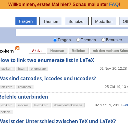
Willkommen, erstes Mal hier? Schau mal unter
FAQ
!
Fragen
Themen
Benutzer
Medaillen
Of
Fragen
Themen
Benutzer
ex-kern
Aktive
Neueste
Beliebte
mit den meisten Sti
How to link two enumerate list in LaTeX
01 Nov '20, 12:28
tex-kern
listen
enumerate
Was sind catcodes, lccodes und uccodes?
25 Okt '19, 13:
tex-kern
catcodes
Befehle unterbinden
02 Mär '19, 20:10
Gel
tex-kern
macros
latex-kern
dokumentenklassen
befehle
Was ist der Unterschied zwischen TeX und LaTeX?