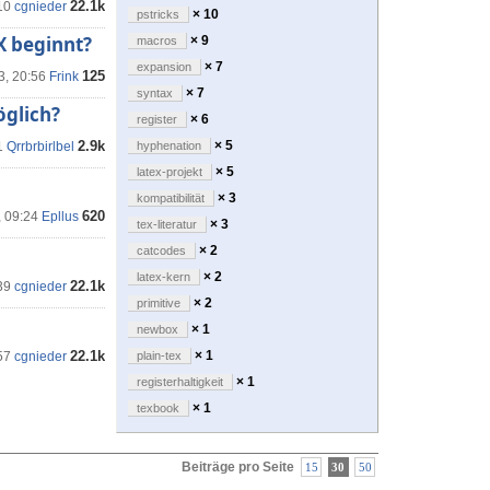
22.1k
10
cgnieder
× 10
pstricks
eX beginnt?
× 9
macros
× 7
expansion
125
3, 20:56
Frink
× 7
syntax
öglich?
× 6
register
2.9k
× 5
1
Qrrbrbirlbel
hyphenation
× 5
latex-projekt
× 3
kompatibilität
620
, 09:24
Epllus
× 3
tex-literatur
× 2
catcodes
× 2
latex-kern
22.1k
39
cgnieder
× 2
primitive
× 1
newbox
22.1k
× 1
57
cgnieder
plain-tex
× 1
registerhaltigkeit
× 1
texbook
Beiträge pro Seite
15
30
50