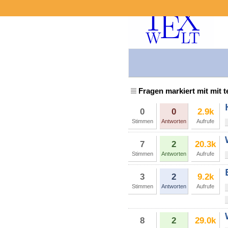
Fragen markiert mit mit t
0
0
2.9k
Stimmen
Antworten
Aufrufe
7
2
20.3k
Stimmen
Antworten
Aufrufe
3
2
9.2k
Stimmen
Antworten
Aufrufe
8
2
29.0k