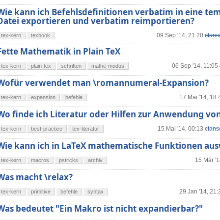
Wie kann ich Befehlsdefinitionen verbatim in eine te
Datei exportieren und verbatim reimportieren?
09 Sep '14, 21:20
ctans
tex-kern
texbook
Fette Mathematik in Plain TeX
06 Sep '14, 11:05
tex-kern
plain-tex
schriften
mathe-modus
Wofür verwendet man \romannumeral-Expansion?
17 Mai '14, 18:
tex-kern
expansion
befehle
Wo finde ich Literatur oder Hilfen zur Anwendung vo
15 Mai '14, 00:13
ctans
tex-kern
best-practice
tex-literatur
Wie kann ich in LaTeX mathematische Funktionen au
15 Mär '1
tex-kern
macros
pstricks
archiv
Was macht \relax?
29 Jan '14, 21:
tex-kern
primitive
befehle
syntax
Was bedeutet "Ein Makro ist nicht expandierbar?"