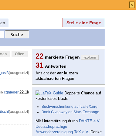
Anmelden
über
FAQ
×
fen
Stelle eine Frage
mmen
Offen
22
markierte Fragen
tex-kern
31
Antworten
gast3
(ausgesetzt)
Ansicht der
vor kurzem
aktualisierten
Fragen
22.1k
46
cgnieder
Doppelte Chance auf
kostenloses Buch:
Buchverschenkung auf LaTeX.org
öscht
(ausgesetzt)
Book Giveaway on StackExchange
Mit Unterstützung durch
DANTE e.V.:
Deutschsprachige
Anwendervereinigung TeX e.V.
Danke