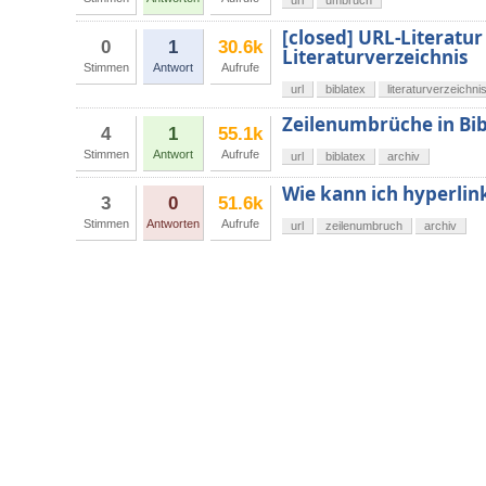
url
umbruch
[closed] URL-Literatu
0
1
30.6k
Literaturverzeichnis
Stimmen
Antwort
Aufrufe
url
biblatex
literaturverzeichni
Zeilenumbrüche in Bib
4
1
55.1k
Stimmen
Antwort
Aufrufe
url
biblatex
archiv
Wie kann ich hyperlin
3
0
51.6k
Stimmen
Antworten
Aufrufe
url
zeilenumbruch
archiv