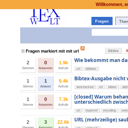
Willkommen, er
Fragen
The
Fragen markiert mit mit url
Aktive
Wie bekommt man das 
2
0
1.9k
Stimmen
Antworten
Aufrufe
url
biblatex
Bibtex-Ausgabe nicht 
1
1
9.4k
Stimme
Antwort
Aufrufe
lastchecked
url
bibtex
alph
[closed] Warum behan
1
0
7.3k
unterschiedlich zwisc
Stimme
Antworten
Aufrufe
url
hyperref
encoding
xete
URL (mehrzeilige) sa
2
3
22.6k
Stimmen
Antworten
Aufrufe