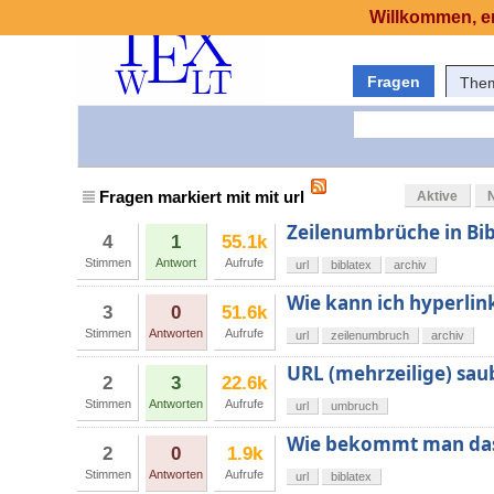
Willkommen, er
Fragen
The
Fragen markiert mit mit url
Aktive
Zeilenumbrüche in Bib
4
1
55.1k
Stimmen
Antwort
Aufrufe
url
biblatex
archiv
Wie kann ich hyperlin
3
0
51.6k
Stimmen
Antworten
Aufrufe
url
zeilenumbruch
archiv
URL (mehrzeilige) sa
2
3
22.6k
Stimmen
Antworten
Aufrufe
url
umbruch
Wie bekommt man das 
2
0
1.9k
Stimmen
Antworten
Aufrufe
url
biblatex