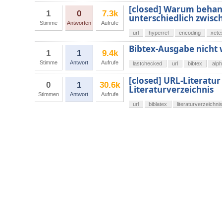
[closed] Warum behan
1
0
7.3k
unterschiedlich zwisc
Stimme
Antworten
Aufrufe
url
hyperref
encoding
xete
Bibtex-Ausgabe nicht 
1
1
9.4k
Stimme
Antwort
Aufrufe
lastchecked
url
bibtex
alph
[closed] URL-Literatu
0
1
30.6k
Literaturverzeichnis
Stimmen
Antwort
Aufrufe
url
biblatex
literaturverzeichni