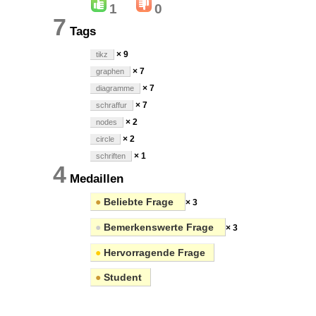
1
0
7
Tags
× 9
tikz
× 7
graphen
× 7
diagramme
× 7
schraffur
× 2
nodes
× 2
circle
× 1
schriften
4
Medaillen
●
Beliebte Frage
× 3
●
Bemerkenswerte Frage
× 3
●
Hervorragende Frage
●
Student