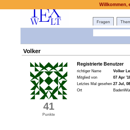
Willkommen, e
Fragen
The
Volker
Registrierte Benutzer
richtiger Name
Volker L
Mitglied von
07 Apr '1
Letztes Mal gesehen
27 Jul, 0
Ort
BadenWür
41
Punkte