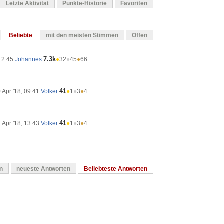
Letzte Aktivität
Punkte-Historie
Favoriten
Beliebte
mit den meisten Stimmen
Offen
7.3k
 12:45
Johannes
●
32
●
45
●
66
41
 Apr '18, 09:41
Volker
●
1
●
3
●
4
41
 Apr '18, 13:43
Volker
●
1
●
3
●
4
en
neueste Antworten
Beliebteste Antworten