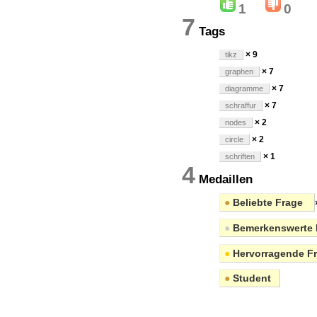
1
0
7
Tags
× 9
tikz
× 7
graphen
× 7
diagramme
× 7
schraffur
× 2
nodes
× 2
circle
× 1
schriften
4
Medaillen
●
Beliebte Frage
●
Bemerkenswerte 
●
Hervorragende F
●
Student