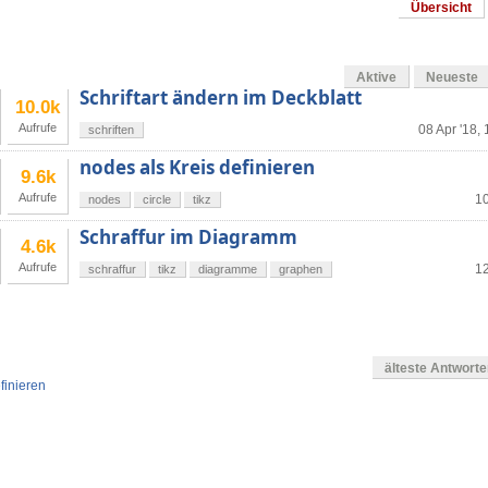
Übersicht
Aktive
Neueste
Schriftart ändern im Deckblatt
10.0k
Aufrufe
08 Apr '18,
schriften
nodes als Kreis definieren
9.6k
Aufrufe
10
nodes
circle
tikz
Schraffur im Diagramm
4.6k
Aufrufe
12
schraffur
tikz
diagramme
graphen
älteste Antwort
finieren
g