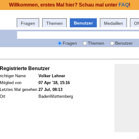
Willkommen, erstes Mal hier? Schau mal unter
FAQ
!
Benutzer
Fragen
Themen
Medaillen
Of
Fragen
Themen
Benutzer
Registrierte Benutzer
richtiger Name
Volker Lehner
Mitglied von
07 Apr '18, 15:16
Letztes Mal gesehen
27 Jul, 08:13
Ort
BadenWürttemberg