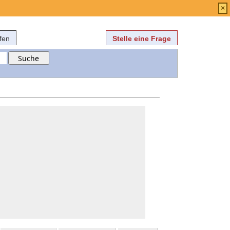
Anmelden
über
FAQ
×
fen
Stelle eine Frage