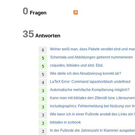
0
Fragen
35
Antworten
Woher weiß man, dass Pakete veraltet sind und man
6
Schemata und Abbildungen getrennt nummerieren
5
csquotes, biblatex und ebd. Ebd.
5
Wie stelle ich den Absatzeinzug korrekt ab?
5
LaTeX Error: Command \apashortdash undefined
4
Automatische mehrfache Kompilierung möglich?
3
Kann man mit biblatex den Zitierstil bzw. Literaurv
3
includegraphics: Fehlermeldung bei Nutzung von \in
3
Wie kann ich in einer Fußnote anstatt des Links ei
3
biblatex in scrbook
3
In der Fußnote die Jahreszahl in Klammer ausgebe
3