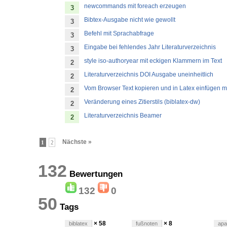
newcommands mit foreach erzeugen
3
Bibtex-Ausgabe nicht wie gewollt
3
Befehl mit Sprachabfrage
3
Eingabe bei fehlendes Jahr Literaturverzeichnis
3
style iso-authoryear mit eckigen Klammern im Text
2
Literaturverzeichnis DOI Ausgabe uneinheitlich
2
Vom Browser Text kopieren und in Latex einfügen 
2
Veränderung eines Zitierstils (biblatex-dw)
2
Literaturverzeichnis Beamer
2
Nächste »
1
2
132
Bewertungen
132
0
50
Tags
× 58
× 8
biblatex
fußnoten
apa