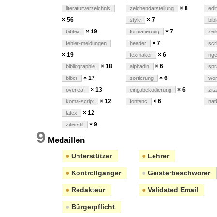
× 8
literaturverzeichnis
zeichendarstellung
edi
× 56
× 7
style
bib
× 19
× 7
bibtex
formatierung
zei
× 7
fehler-meldungen
header
scr
× 19
× 6
texmaker
ng
× 18
× 6
bibliographie
alphadin
spr
× 17
× 6
biber
sortierung
wor
× 13
× 6
overleaf
eingabekodierung
zita
× 12
× 6
koma-script
fontenc
nat
× 12
latex
× 9
zitierstil
9
Medaillen
●
Unterstützer
●
Lehrer
●
Kontrollgänger
●
Geisterbeschwörer
●
Redakteur
●
Validated Email
●
Bürgerpflicht