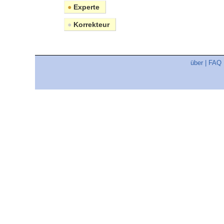
●
Experte
●
Korrekteur
über
|
FAQ