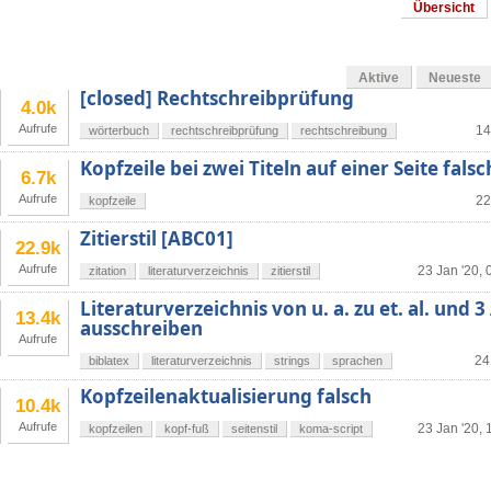
Übersicht
Aktive
Neueste
[closed] Rechtschreibprüfung
4.0k
Aufrufe
14
wörterbuch
rechtschreibprüfung
rechtschreibung
Kopfzeile bei zwei Titeln auf einer Seite falsc
6.7k
Aufrufe
22
kopfzeile
Zitierstil [ABC01]
22.9k
Aufrufe
23 Jan '20, 
zitation
literaturverzeichnis
zitierstil
Literaturverzeichnis von u. a. zu et. al. und 
13.4k
ausschreiben
Aufrufe
24
biblatex
literaturverzeichnis
strings
sprachen
Kopfzeilenaktualisierung falsch
10.4k
Aufrufe
23 Jan '20, 
kopfzeilen
kopf-fuß
seitenstil
koma-script