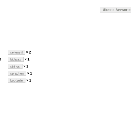
älteste Antwort
en
× 2
seitenstil
0
× 1
biblatex
× 1
strings
× 1
sprachen
× 1
kopfzeile