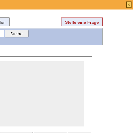
Anmelden
über
FAQ
×
fen
Stelle eine Frage