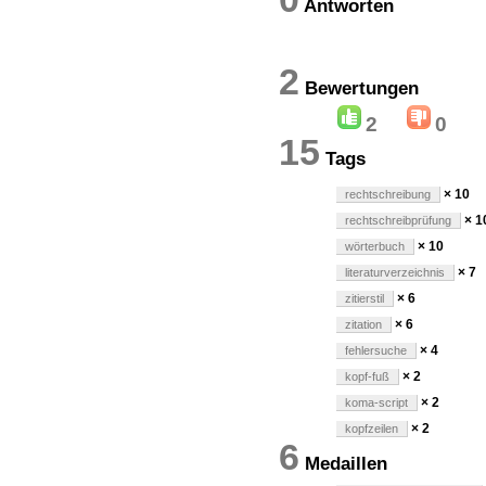
Antworten
2
Bewertung
2
0
15
Tags
× 10
rechtschreibung
× 1
rechtschreibprüfung
× 10
wörterbuch
× 7
literaturverzeichnis
× 6
zitierstil
× 6
zitation
× 4
fehlersuche
× 2
kopf-fuß
× 2
koma-script
× 2
kopfzeilen
6
Medaillen