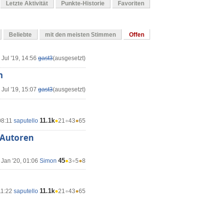
Letzte Aktivität
Punkte-Historie
Favoriten
Beliebte
mit den meisten Stimmen
Offen
 Jul '19, 14:56
gast3
(ausgesetzt)
h
 Jul '19, 15:07
gast3
(ausgesetzt)
11.1k
08:11
saputello
●
21
●
43
●
65
3 Autoren
45
 Jan '20, 01:06
Simon
●
3
●
5
●
8
11.1k
11:22
saputello
●
21
●
43
●
65