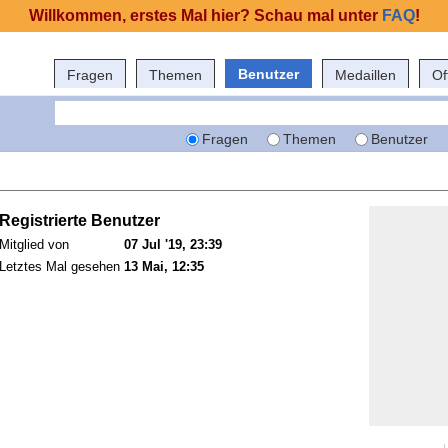
Willkommen, erstes Mal hier? Schau mal unter
FAQ
!
Benutzer
Fragen
Themen
Medaillen
Of
Fragen
Themen
Benutzer
Registrierte Benutzer
Mitglied von
07 Jul '19, 23:39
Letztes Mal gesehen
13 Mai, 12:35