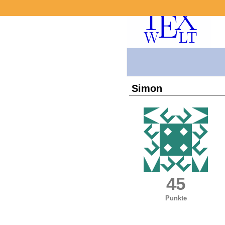
Simon
45
Punkte