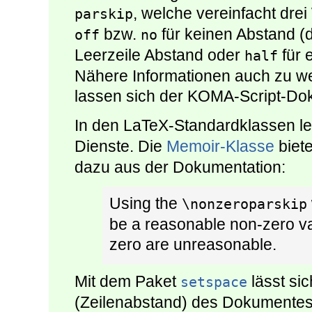
, welche vereinfacht dr
parskip
bzw.
für keinen Abstand (d
off
no
Leerzeile Abstand oder
für 
half
Nähere Informationen auch zu w
lassen sich der KOMA-Script-Do
In den LaTeX-Standardklassen le
Dienste. Die
Memoir-Klasse
biet
dazu aus der Dokumentation:
Using the
\nonzeroparskip
be a reasonable non-zero val
zero are unreasonable.
Mit dem Paket
lässt si
setspace
(Zeilenabstand) des Dokumentes 