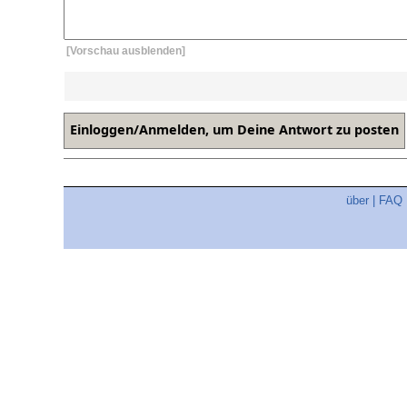
[Vorschau ausblenden]
über
|
FAQ