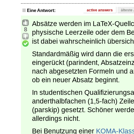
Eine Antwort:
active answers
älteste
Absätze werden im LaTeX-Quellc
8
physische Leerzeile oder dem B
ist dabei wahrscheinlich übersicht
Standardmäßig wird dann die erst
eingerückt (parindent, Absatzeinzu
nach abgesetzten Formeln und am 
ob ein neuer Absatz beginnt.
In studentischen Qualifizierungsa
anderthalbfachen (1,5-fach) Zei
(parskip) gesetzt. Schöner wer
allerdings nicht.
Bei Benutzung einer
KOMA-Klas