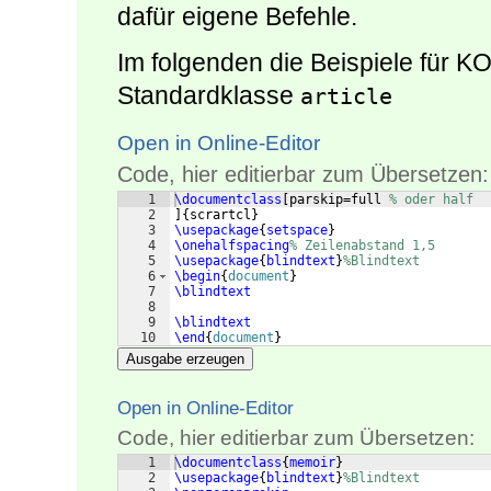
dafür eigene Befehle.
Im folgenden die Beispiele für 
Standardklasse
article
Open in Online-Editor
Code, hier editierbar zum Übersetzen:
1
\documentclass
[
parskip=full 
% oder half
2
]
{
scrartcl
}
3
\usepackage
{
setspace
}
4
\onehalfspacing
% Zeilenabstand 1,5
5
\usepackage
{
blindtext
}
%Blindtext
6
\begin
{
document
}
7
\blindtext
8
9
\blindtext
10
\end
{
document
}
Ausgabe erzeugen
Open in Online-Editor
Code, hier editierbar zum Übersetzen:
1
\documentclass
{
memoir
}
2
\usepackage
{
blindtext
}
%Blindtext