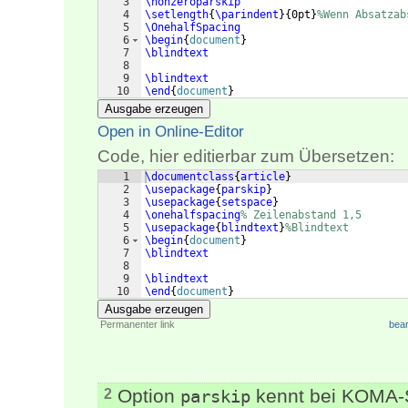
3
\nonzeroparskip
4
\setlength
{
\parindent
}
{
0pt
}
%Wenn Absatzab
5
\OnehalfSpacing
6
\begin
{
document
}
7
\blindtext
8
9
\blindtext
10
\end
{
document
}
Ausgabe erzeugen
Open in Online-Editor
Code, hier editierbar zum Übersetzen:
1
\documentclass
{
article
}
2
\usepackage
{
parskip
}
3
\usepackage
{
setspace
}
4
\onehalfspacing
% Zeilenabstand 1,5
5
\usepackage
{
blindtext
}
%Blindtext
6
\begin
{
document
}
7
\blindtext
8
9
\blindtext
10
\end
{
document
}
Ausgabe erzeugen
Permanenter link
bear
Option
kennt bei KOMA-Sc
2
parskip