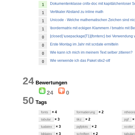
Dokumentenklasse cnltx-doc mit kapitälchenloser Sc
1
Vertikaler Abstand zu inline math
1
Unicode - Welche mathematischen Zeichen sind nich
1
\bordermatrix mit eckigen Klammern / bmatrix mit Be
1
[closed] \usepackage[T1]{fontenc} bei Verwendung 
0
Erste Montag im Jahr mit scrdate ermitteln
0
Wie kann ich mich im meinem Text selber zitieren?
0
Wie verwende ich das Paket stix2-otf
0
24
Bewertungen
24
0
50
Tags
× 4
× 2
fonts
formatierung
ntheor
× 3
× 2
×
tabular
tikz
pgf
× 3
× 2
lualatex
pgfplots
xcolor
× 3
× 2
biblatex
schriften
tabular