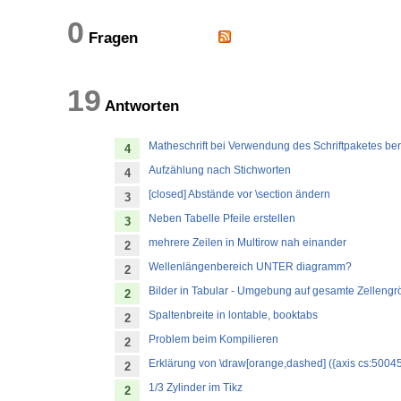
0
Fragen
19
Antworten
Matheschrift bei Verwendung des Schriftpaketes ber
4
Aufzählung nach Stichworten
4
[closed] Abstände vor \section ändern
3
Neben Tabelle Pfeile erstellen
3
mehrere Zeilen in Multirow nah einander
2
Wellenlängenbereich UNTER diagramm?
2
Bilder in Tabular - Umgebung auf gesamte Zellengr
2
Spaltenbreite in lontable, booktabs
2
Problem beim Kompilieren
2
Erklärung von \draw[orange,dashed] ({axis cs:50045,0}|
2
1/3 Zylinder im Tikz
2