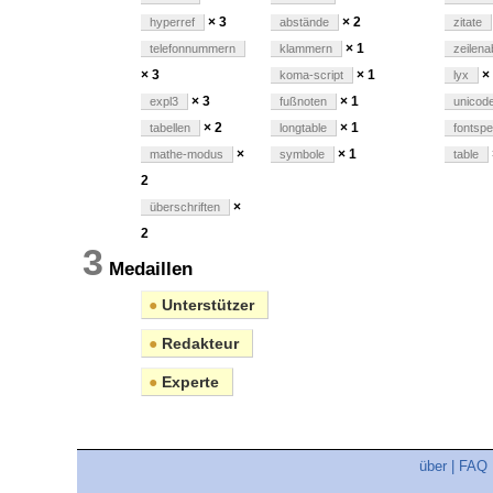
× 3
× 2
hyperref
abstände
zitate
× 1
telefonnummern
klammern
zeilen
× 3
× 1
×
koma-script
lyx
× 3
× 1
expl3
fußnoten
unicod
× 2
× 1
tabellen
longtable
fontsp
×
× 1
mathe-modus
symbole
table
2
×
überschriften
2
3
Medaillen
●
Unterstützer
●
Redakteur
●
Experte
über
|
FAQ