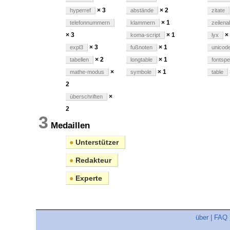
× 3
× 2
hyperref
abstände
zitate
× 1
telefonnummern
klammern
zeilen
× 3
× 1
×
koma-script
lyx
× 3
× 1
expl3
fußnoten
unicod
× 2
× 1
tabellen
longtable
fontsp
×
× 1
mathe-modus
symbole
table
2
×
überschriften
2
3
Medaillen
●
Unterstützer
●
Redakteur
●
Experte
über
|
FAQ