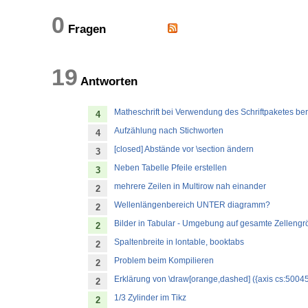
0
Fragen
19
Antworten
Matheschrift bei Verwendung des Schriftpaketes ber
4
Aufzählung nach Stichworten
4
[closed] Abstände vor \section ändern
3
Neben Tabelle Pfeile erstellen
3
mehrere Zeilen in Multirow nah einander
2
Wellenlängenbereich UNTER diagramm?
2
Bilder in Tabular - Umgebung auf gesamte Zellengr
2
Spaltenbreite in lontable, booktabs
2
Problem beim Kompilieren
2
Erklärung von \draw[orange,dashed] ({axis cs:50045,0}|
2
1/3 Zylinder im Tikz
2