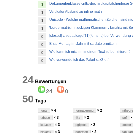
Dokumentenklasse cnltx-doc mit kapitälchenloser Sc
1
Vertikaler Abstand zu inline math
1
Unicode - Welche mathematischen Zeichen sind nich
1
\bordermatrix mit eckigen Klammern / bmatrix mit Be
1
[closed] \usepackage[T1]{fontenc} bei Verwendung 
0
Erste Montag im Jahr mit scrdate ermitteln
0
Wie kann ich mich im meinem Text selber zitieren?
0
Wie verwende ich das Paket stix2-otf
0
24
Bewertungen
24
0
50
Tags
× 4
× 2
fonts
formatierung
ntheor
× 3
× 2
×
tabular
tikz
pgf
× 3
× 2
lualatex
pgfplots
xcolor
× 3
× 2
biblatex
schriften
tabular