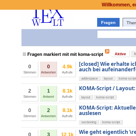
Willkommen, er
Fragen
The
Fragen markiert mit mit koma-script
Aktive
[closed] Wie erhalte 
0
0
4.9k
auch bei aufeinander
Stimmen
Antworten
Aufrufe
addvspace
layout
koma-scrip
KOMA-Script / Layout: 
2
1
8.1k
Stimmen
Antwort
Aufrufe
layout
koma-script
KOMA-Script: Aktuelle
0
2
8.1k
auslesen
Stimmen
Antworten
Aufrufe
sectioning
koma-script
Wie geht eigentlich 
0
3
12.1k