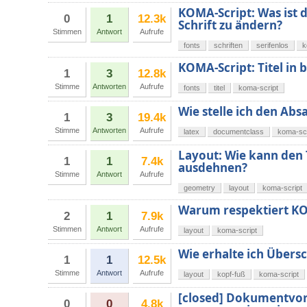
KOMA-Script: Was ist 
0
1
12.3k
Schrift zu ändern?
Stimmen
Antwort
Aufrufe
fonts
schriften
serifenlos
k
KOMA-Script: Titel in 
1
3
12.8k
Stimme
Antworten
Aufrufe
fonts
titel
koma-script
Wie stelle ich den Abs
1
3
19.4k
Stimme
Antworten
Aufrufe
latex
documentclass
koma-scr
Layout: Wie kann den 
1
1
7.4k
ausdehnen?
Stimme
Antwort
Aufrufe
geometry
layout
koma-script
Warum respektiert KO
2
1
7.9k
Stimmen
Antwort
Aufrufe
layout
koma-script
Wie erhalte ich Übers
1
1
12.5k
Stimme
Antwort
Aufrufe
layout
kopf-fuß
koma-script
[closed] Dokumentvorl
0
0
4.8k