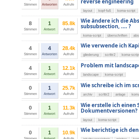
reverse engineering
Stimmen
Antworten
Aufrufe
layout
kopf-fuß
koma-script
Wie ändere ich die Ab
8
1
85.8k
subsubsection, .... ?
Stimmen
Antwort
Aufrufe
koma-script
überschriften
abs
Wie verwende ich Kapit
4
4
28.4k
Stimmen
Antworten
Aufrufe
gliederung
scrlttr2
koma-scrip
Problem mit landscap
4
1
12.1k
Stimmen
Antwort
Aufrufe
landscape
koma-script
Wie schreibe ich im s
0
1
25.7k
Stimmen
Antwort
Aufrufe
archiv
scrlttr2
anlage
koma
Wie erstelle ich einen
0
1
11.3k
Dokumentversionen?
Stimmen
Antwort
Aufrufe
layout
koma-script
Wie berichtige ich de
0
1
10.9k
Stimmen
Antwort
Aufrufe