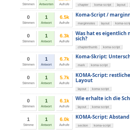
Stimmen
Antworten
Aufrufe
chapter
koma-script
layout
Koma-Script / margin
0
1
6.5k
Stimmen
Antwort
Aufrufe
marginnotes
layout
koma-scri
Was hat es eigentlic
0
1
6.3k
sich?
Stimmen
Antwort
Aufrufe
chapterthumb
koma-script
Koma-Skript: Unters
0
1
6.7k
Stimmen
Antwort
Aufrufe
mark
koma-script
KOMA-Script: restlich
0
1
5.7k
Layout
Stimmen
Antwort
Aufrufe
layout
koma-script
Wie erhalte ich die Sc
0
1
6.1k
Stimmen
Antwort
Aufrufe
layout
koma-script
KOMA-Script: Abstand 
1
1
6.0k
Stimme
Antwort
Aufrufe
section
koma-script