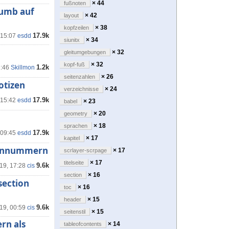
× 44
fußnoten
humb auf
× 42
layout
× 38
kopfzeilen
17.9k
 15:07
esdd
× 34
siunitx
× 32
gleitumgebungen
× 32
kopf-fuß
1.2k
2:46
Skillmon
× 26
seitenzahlen
otizen
× 24
verzeichnisse
17.9k
 15:42
esdd
× 23
babel
× 20
geometry
× 18
sprachen
17.9k
 09:45
esdd
× 17
kapitel
ennnummern
× 17
scrlayer-scrpage
× 17
titelseite
9.6k
'19, 17:28
cis
× 16
section
section
× 16
toc
× 15
header
9.6k
'19, 00:59
cis
× 15
seitenstil
rn als
× 14
tableofcontents