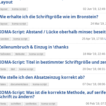
Layout
02 Jun '19, 12:49
layout
koma-script
Wie erhalte ich die Schriftgröße wie im Bronstein?
24 Mai '19,
layout
koma-script
KOMA-Script: Abstand / Lücke oberhalb minsec beseit
25 Apr '19, 17:55
U
section
koma-script
Zeilenumbruch & Einzug in \thanks
18 Mär '19, 22:46
fußnoten
titelseite
koma-script
KOMA-Script: Titel in bestimmter Schriftgröße und zen
20 Dez '18, 08:31
fonts
titel
koma-script
Wie stelle ich den Absatzeinzug korrekt ab?
07 Dez '18, 08:06
latex
documentclass
koma-script
KOMA-Script: Was ist die korrekte Methode, auf serif
Schrift zu ändern?
06 Feb '19, 07:
fonts
schriften
serifenlos
koma-script