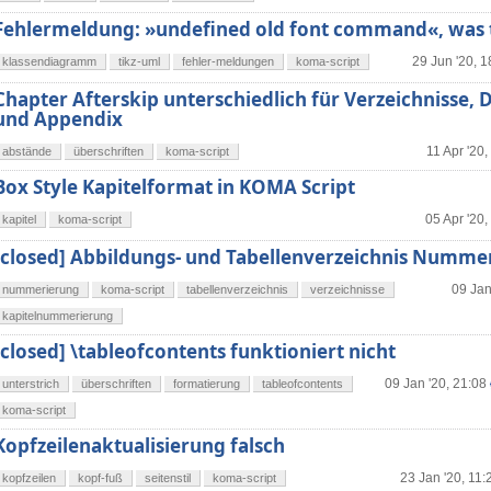
Fehlermeldung: »undefined old font command«, was 
29 Jun '20, 1
klassendiagramm
tikz-uml
fehler-meldungen
koma-script
Chapter Afterskip unterschiedlich für Verzeichnisse
und Appendix
11 Apr '20,
abstände
überschriften
koma-script
Box Style Kapitelformat in KOMA Script
05 Apr '20,
kapitel
koma-script
[closed] Abbildungs- und Tabellenverzeichnis Numme
09 Jan
nummerierung
koma-script
tabellenverzeichnis
verzeichnisse
kapitelnummerierung
[closed] \tableofcontents funktioniert nicht
09 Jan '20, 21:08
unterstrich
überschriften
formatierung
tableofcontents
koma-script
Kopfzeilenaktualisierung falsch
23 Jan '20, 11:
kopfzeilen
kopf-fuß
seitenstil
koma-script