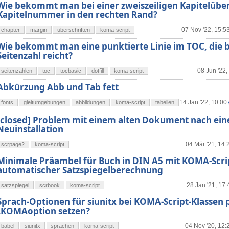
Wie bekommt man bei einer zweiszeiligen Kapitelüber
Kapitelnummer in den rechten Rand?
07 Nov '22, 15:5
chapter
margin
überschriften
koma-script
Wie bekommt man eine punktierte Linie im TOC, die b
Seitenzahl reicht?
08 Jun '22,
seitenzahlen
toc
tocbasic
dotfill
koma-script
Abkürzung Abb und Tab fett
14 Jan '22, 10:00
fonts
gleitumgebungen
abbildungen
koma-script
tabellen
[closed] Problem mit einem alten Dokument nach eine
Neuinstallation
04 Mär '21, 14:
scrpage2
koma-script
Minimale Präambel für Buch in DIN A5 mit KOMA-Scri
automatischer Satzspiegelberechnung
28 Jan '21, 17:
satzspiegel
scrbook
koma-script
Sprach-Optionen für siunitx bei KOMA-Script-Klassen 
\KOMAoption setzen?
04 Nov '20, 12:
babel
siunitx
sprachen
koma-script