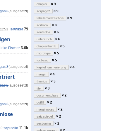
× 9
chapter
gast3
(ausgesetzt)
× 9
scrpage2
× 9
tabellenverzeichnis
× 8
scrbook
79
 22:53
TeXniker
× 6
serifenlos
igen
× 6
unterstrich
× 5
chapterthumb
3.6k
lrike Fischer
× 5
microtype
× 5
tocbasic
gast3
(ausgesetzt)
× 4
kapitelnummerierung
× 4
margin
triert
× 3
thumbs
gast3
(ausgesetzt)
× 3
titel
× 2
documentclass
× 2
dotfill
gast3
(ausgesetzt)
× 2
marginnotes
enlose
× 2
satzspiegel
× 2
sectioning
11.1k
59
saputello
× 2
subparagraph