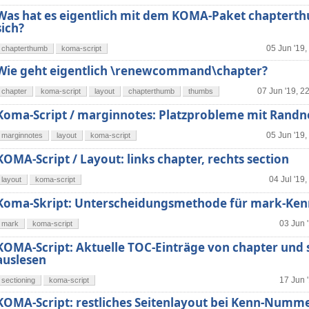
Was hat es eigentlich mit dem KOMA-Paket chaptert
sich?
05 Jun '19,
chapterthumb
koma-script
Wie geht eigentlich \renewcommand\chapter?
07 Jun '19, 2
chapter
koma-script
layout
chapterthumb
thumbs
Koma-Script / marginnotes: Platzprobleme mit Randn
05 Jun '19,
marginnotes
layout
koma-script
KOMA-Script / Layout: links chapter, rechts section
04 Jul '19,
layout
koma-script
Koma-Skript: Unterscheidungsmethode für mark-K
03 Jun 
mark
koma-script
KOMA-Script: Aktuelle TOC-Einträge von chapter und 
auslesen
17 Jun 
sectioning
koma-script
KOMA-Script: restliches Seitenlayout bei Kenn-Numme