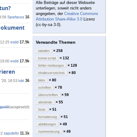
Alle Beiträge auf dieser Webseite
tun?
unterliegen, soweit nicht anders
angegeben, der
Creative Commons
16
8:56
Spartacus
Attribution Share-Alike 3.0
Lizenz
(cc-by-sa 3.0).
, Dokument
17.9k
Verwandte Themen
 12:25
esdd
× 258
tabellen
× 132
koma-script
17.9k
 19:00
esdd
× 128
fehler-meldungen
rieren
× 80
inhaltsverzeichnis
× 80
36
latex
 '20, 18:53
luki
× 78
schriften
× 59
überschriften
× 55
abstände
gast3
(ausgesetzt)
× 51
fonts
× 51
formatierung
× 49
abbildungen
× 49
nummerierung
11.1k
22
saputello