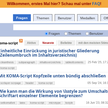
Willkommen, erstes Mal hier? Schau mal unter
FAQ
!
Fragen
Themen
Benutzer
Medaillen
Of
Fragen
Themen
Benutzer
koma-script
Aktive
Neueste
Beliebte
mit den meisten Sti
Einheitliche Einrückung in juristischer Gliederung
(Zeilenumbruch im Inhaltsverzeichnis)
25 Feb '25, 17:
cleanthesis
subparagraph
inhaltsverzeichnis
tableofcontents
koma-script
Mit KOMA-Script Kopfzeile unten bündig abschließen
05 Sep '24, 16:
scrlayer-scrpage
header
koma-script
Wie kann man die Wirkung von \lsstyle zum Umschalt
Schriftart einzelner Elemente begrenzen?
16 Jun '23, 08:3
setkomafont
latex
koma-script
microtype
lsstyle