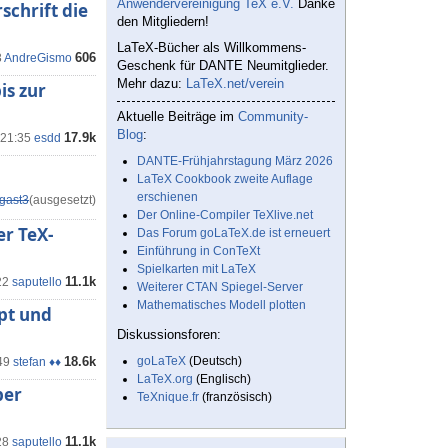
Anwendervereinigung TeX e.V.
Danke
schrift die
den Mitgliedern!
LaTeX-Bücher als Willkommens-
606
3
AndreGismo
Geschenk für DANTE Neumitglieder.
Mehr dazu:
LaTeX.net/verein
is zur
Aktuelle Beiträge im
Community-
Blog
:
17.9k
 21:35
esdd
DANTE-Frühjahrstagung März 2026
LaTeX Cookbook zweite Auflage
erschienen
gast3
(ausgesetzt)
Der Online-Compiler TeXlive.net
r TeX-
Das Forum goLaTeX.de ist erneuert
Einführung in ConTeXt
Spielkarten mit LaTeX
11.1k
22
saputello
Weiterer CTAN Spiegel-Server
Mathematisches Modell plotten
pt und
Diskussionsforen:
18.6k
goLaTeX
(Deutsch)
49
stefan ♦♦
LaTeX.org
(Englisch)
per
TeXnique.fr
(französisch)
11.1k
28
saputello