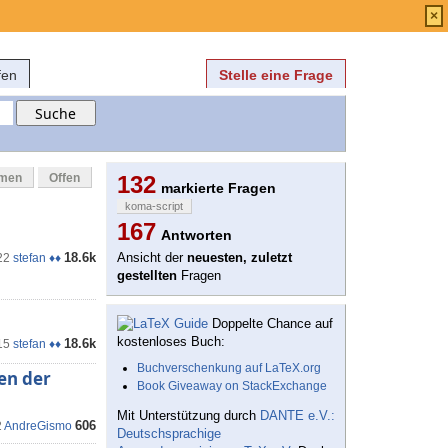
Anmelden
über
FAQ
×
fen
Stelle eine Frage
mmen
Offen
132
markierte Fragen
koma-script
167
Antworten
18.6k
Ansicht der
neuesten, zuletzt
22
stefan ♦♦
gestellten
Fragen
Doppelte Chance auf
kostenloses Buch:
18.6k
15
stefan ♦♦
Buchverschenkung auf LaTeX.org
en der
Book Giveaway on StackExchange
Mit Unterstützung durch
DANTE e.V.:
606
2
AndreGismo
Deutschsprachige