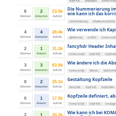
kopf-fuß
pdfpages
koma-scrip
Die Nummerierung im I
6
2
23.5k
wie kann ich das korr
Stimmen
Antworten
Aufrufe
nummerierung
inhaltsverzeichnis
Wie verwende ich Kapit
4
4
28.4k
Stimmen
Antworten
Aufrufe
gliederung
scrlttr2
koma-scrip
fancyhdr Header Inha
2
1
31.2k
Stimmen
Antwort
Aufrufe
koma-script
kopf-fuß
kopfzeil
Wie ändere ich die Ab
3
3
63.8k
Stimmen
Antworten
Aufrufe
koma-script
titlesec
überschri
Gestaltung Kopfzeile
0
2
25.1k
Stimmen
Antworten
Aufrufe
fancyhdr
kopf-fuß
kopfzeilen
Kopfzeile definiert, ab
0
1
17.5k
Stimmen
Antwort
Aufrufe
koma-script
kopf-fuß
scrpage
Wie kann ich bei KOMA-
2
1
20.2k