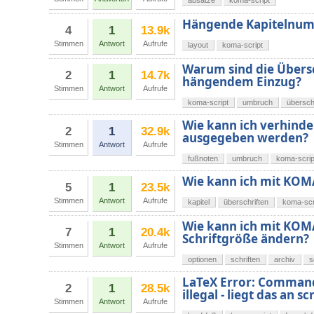
absätze
koma-script
Hängende Kapitelnum
4
1
13.9k
Stimmen
Antwort
Aufrufe
layout
koma-script
Warum sind die Übersc
2
1
14.7k
hängendem Einzug?
Stimmen
Antwort
Aufrufe
koma-script
umbruch
übersch
Wie kann ich verhinder
2
1
32.9k
ausgegeben werden?
Stimmen
Antwort
Aufrufe
fußnoten
umbruch
koma-scrip
Wie kann ich mit KOMA
5
1
23.5k
Stimmen
Antwort
Aufrufe
kapitel
überschriften
koma-scr
Wie kann ich mit KOMA
7
1
20.4k
Schriftgröße ändern?
Stimmen
Antwort
Aufrufe
optionen
schriften
archiv
s
LaTeX Error: Command 
2
1
28.5k
illegal - liegt das an s
Stimmen
Antwort
Aufrufe