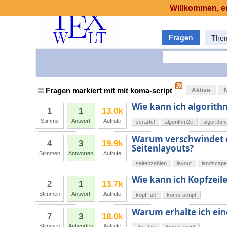
Willkommen, er
Fragen
The
Fragen markiert mit mit koma-script
Aktive
Wie kann ich algorith
1
1
13.0k
Stimme
Antwort
Aufrufe
scrartcl
algorithm2e
algorithm
Warum verschwindet d
4
3
19.9k
Seitenlayouts?
Stimmen
Antworten
Aufrufe
seitenzahlen
layout
landscape
Wie kann ich Kopfzeile
2
1
13.7k
Stimmen
Antwort
Aufrufe
kopf-fuß
koma-script
Warum erhalte ich ein
7
3
18.0k
Stimmen
Antworten
Aufrufe