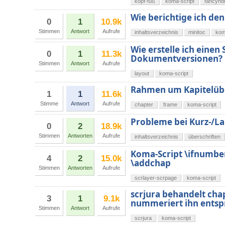
kopf-fuß
koma-script
fancyhd
Wie berichtige ich de
0
1
10.9k
Stimmen
Antwort
Aufrufe
inhaltsverzeichnis
minitoc
kom
Wie erstelle ich einen
0
1
11.3k
Dokumentversionen?
Stimmen
Antwort
Aufrufe
layout
koma-script
Rahmen um Kapitelübe
1
1
11.6k
Stimme
Antwort
Aufrufe
chapter
frame
koma-script
Probleme bei Kurz-/Lan
0
2
18.9k
Stimmen
Antworten
Aufrufe
inhaltsverzeichnis
überschriften
Koma-Script \ifnumbe
4
2
15.0k
\addchap
Stimmen
Antworten
Aufrufe
scrlayer-scrpage
koma-script
scrjura behandelt cha
3
1
9.1k
nummeriert ihn ents
Stimmen
Antwort
Aufrufe
scrjura
koma-script