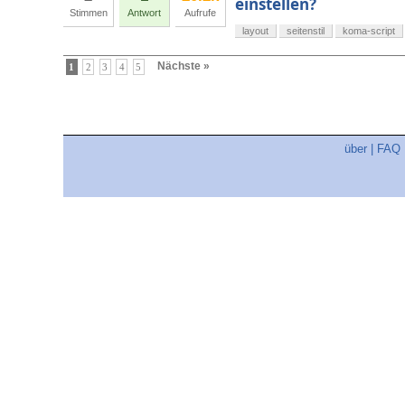
einstellen?
Stimmen
Antwort
Aufrufe
layout
seitenstil
koma-script
Nächste »
1
2
3
4
5
über
|
FAQ