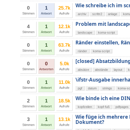
Wie schreibe ich im s
0
1
25.7k
Stimmen
Antwort
Aufrufe
archiv
scrlttr2
anlage
koma
Problem mit landscap
4
1
12.1k
Stimmen
Antwort
Aufrufe
landscape
koma-script
Ränder einstellen, Rä
0
1
63.7k
Stimmen
Antwort
Aufrufe
ränder
koma-script
[closed] Absatzbildun
0
0
5.0k
Stimmen
Antworten
Aufrufe
absätze
abstände
layout
k
\ifstr-Ausgabe innerha
0
1
11.0k
Stimmen
Antwort
Aufrufe
pgf
datum
strings
koma-sc
Wie binde ich eine DI
2
1
18.5k
Stimmen
Antwort
Aufrufe
kopfzeilen
kopf-fuß
pdfpages
Wie füge ich mehrere 
3
1
13.1k
Dokument?
Stimmen
Antwort
Aufrufe