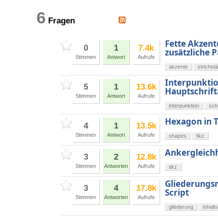
6
Fragen
Fette Akzent
0
1
7.4k
zusätzliche 
Stimmen
Antwort
Aufrufe
akzente
strichst
Interpunktio
5
1
13.6k
Hauptschrift
Stimmen
Antwort
Aufrufe
interpunktion
schr
Hexagon in T
4
1
13.5k
Stimmen
Antwort
Aufrufe
shapes
tikz
Ankergleichh
3
2
12.8k
Stimmen
Antworten
Aufrufe
tikz
Gliederungsn
3
4
17.8k
Script
Stimmen
Antworten
Aufrufe
gliederung
inhalt