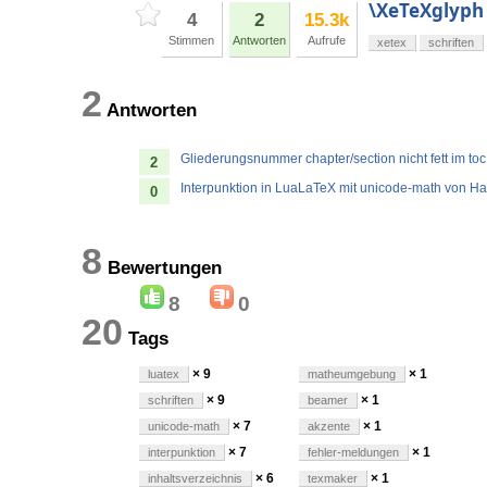
\XeTeXglyph
4
2
15.3k
Stimmen
Antworten
Aufrufe
xetex
schriften
2
Antworten
Gliederungsnummer chapter/section nicht fett im to
2
Interpunktion in LuaLaTeX mit unicode-math von Hau
0
8
Bewertungen
8
0
20
Tags
× 9
× 1
luatex
matheumgebung
× 9
× 1
schriften
beamer
× 7
× 1
unicode-math
akzente
× 7
× 1
interpunktion
fehler-meldungen
× 6
× 1
inhaltsverzeichnis
texmaker