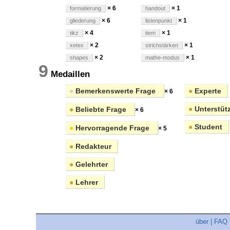
× 6
× 1
formatierung
handout
× 6
× 1
gliederung
listenpunkt
× 4
× 1
tikz
item
× 2
× 1
xetex
strichstärken
× 2
× 1
shapes
mathe-modus
9
Medaillen
●
Bemerkenswerte Frage
●
Experte
× 6
●
Unterstüt
●
Beliebte Frage
× 6
●
Student
●
Hervorragende Frage
× 5
●
Redakteur
●
Gelehrter
●
Lehrer
über
|
FAQ