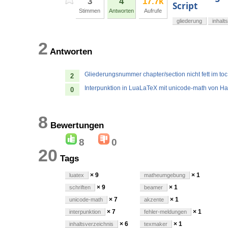
3
4
17.7k
Script
Stimmen
Antworten
Aufrufe
gliederung
inhalt
2
Antworten
Gliederungsnummer chapter/section nicht fett im to
2
Interpunktion in LuaLaTeX mit unicode-math von Hau
0
8
Bewertungen
8
0
20
Tags
× 9
× 1
luatex
matheumgebung
× 9
× 1
schriften
beamer
× 7
× 1
unicode-math
akzente
× 7
× 1
interpunktion
fehler-meldungen
× 6
× 1
inhaltsverzeichnis
texmaker