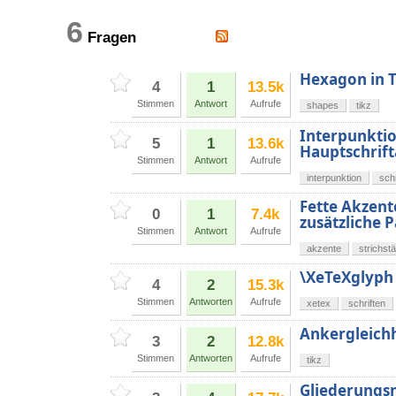
6
Fragen
Hexagon in T
4
1
13.5k
Stimmen
Antwort
Aufrufe
shapes
tikz
Interpunktio
5
1
13.6k
Hauptschrift
Stimmen
Antwort
Aufrufe
interpunktion
schr
Fette Akzent
0
1
7.4k
zusätzliche 
Stimmen
Antwort
Aufrufe
akzente
strichst
\XeTeXglyph
4
2
15.3k
Stimmen
Antworten
Aufrufe
xetex
schriften
Ankergleichh
3
2
12.8k
Stimmen
Antworten
Aufrufe
tikz
Gliederungsn