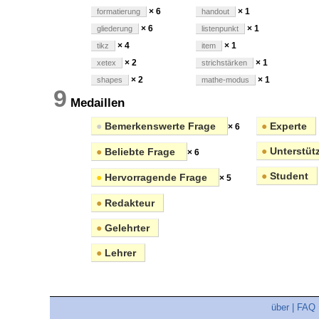
× 6
× 1
formatierung
handout
× 6
× 1
gliederung
listenpunkt
× 4
× 1
tikz
item
× 2
× 1
xetex
strichstärken
× 2
× 1
shapes
mathe-modus
9
Medaillen
●
Bemerkenswerte Frage
●
Experte
× 6
●
Unterstüt
●
Beliebte Frage
× 6
●
Student
●
Hervorragende Frage
× 5
●
Redakteur
●
Gelehrter
●
Lehrer
über
|
FAQ