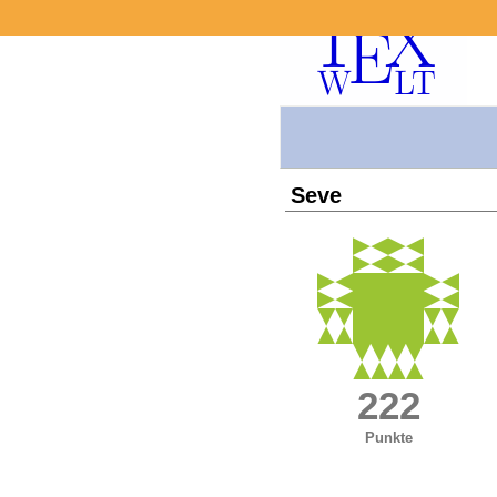
Seve
222
Punkte