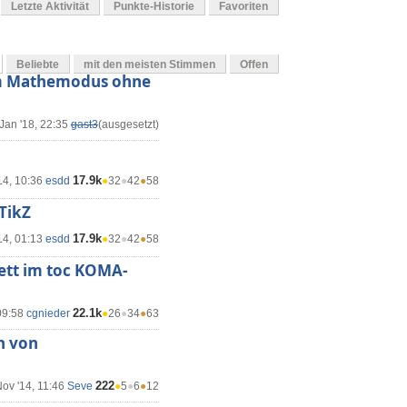
Letzte Aktivität
Punkte-Historie
Favoriten
Beliebte
mit den meisten Stimmen
Offen
 im Mathemodus ohne
Jan '18, 22:35
gast3
(ausgesetzt)
17.9k
14, 10:36
esdd
●
32
●
42
●
58
TikZ
17.9k
14, 01:13
esdd
●
32
●
42
●
58
ett im toc KOMA-
22.1k
09:58
cgnieder
●
26
●
34
●
63
h von
222
ov '14, 11:46
Seve
●
5
●
6
●
12