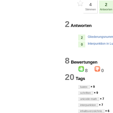
4
2
Stimmen
Antworten
2
Antworten
Gliederungsnummer
2
Interpunktion in 
0
8
Bewertung
8
0
20
Tags
× 9
luatex
× 9
schriften
× 7
unicode-math
× 7
interpunktion
× 6
inhaltsverzeichnis