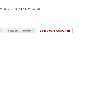
11.1k
12:36
saputello
●
21
●
43
●
65
en
neueste Antworten
Beliebteste Antworten