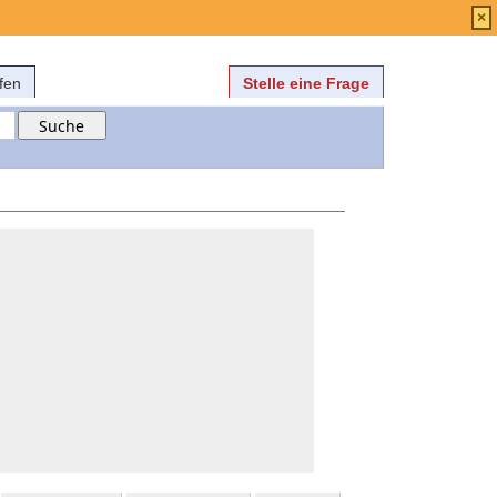
Anmelden
über
FAQ
×
fen
Stelle eine Frage