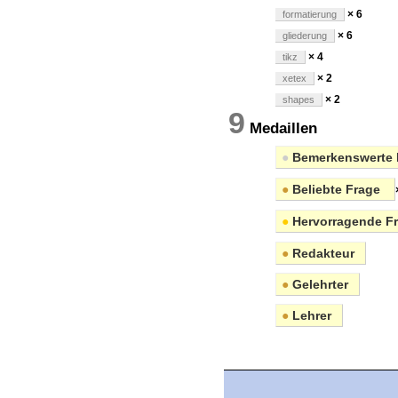
× 6
formatierung
× 6
gliederung
× 4
tikz
× 2
xetex
× 2
shapes
9
Medaillen
●
Bemerkenswerte 
●
Beliebte Frage
●
Hervorragende F
●
Redakteur
●
Gelehrter
●
Lehrer