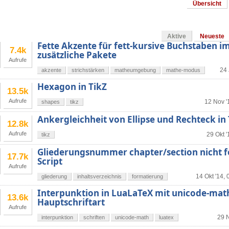
Übersicht
Aktive
Neueste
Fette Akzente für fett-kursive Buchstaben
7.4k
zusätzliche Pakete
Aufrufe
24 
akzente
strichstärken
matheumgebung
mathe-modus
Hexagon in TikZ
13.5k
Aufrufe
12 Nov '
shapes
tikz
Ankergleichheit von Ellipse und Rechteck in 
12.8k
Aufrufe
29 Okt '
tikz
Gliederungsnummer chapter/section nicht f
17.7k
Script
Aufrufe
14 Okt '14, 
gliederung
inhaltsverzeichnis
formatierung
Interpunktion in LuaLaTeX mit unicode-mat
13.6k
Hauptschriftart
Aufrufe
29 N
interpunktion
schriften
unicode-math
luatex