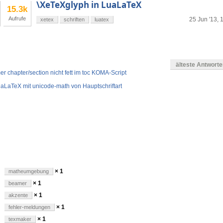
\XeTeXglyph in LuaLaTeX
15.3k
Aufrufe
25 Jun '13, 
xetex
schriften
luatex
älteste Antwort
 chapter/section nicht fett im toc KOMA-Script
LuaLaTeX mit unicode-math von Hauptschriftart
en
× 1
matheumgebung
× 1
beamer
× 1
akzente
× 1
fehler-meldungen
× 1
texmaker