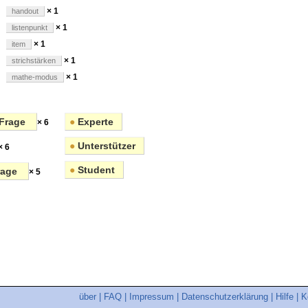
× 1
handout
× 1
listenpunkt
× 1
item
× 1
strichstärken
× 1
mathe-modus
Frage
●
Experte
× 6
●
Unterstützer
× 6
●
Student
rage
× 5
über
|
FAQ
|
Impressum
|
Datenschutzerklärung
|
Hilfe
|
K