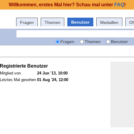
Willkommen, erstes Mal hier? Schau mal unter
FAQ
!
Benutzer
Fragen
Themen
Medaillen
Of
Fragen
Themen
Benutzer
Registrierte Benutzer
Mitglied von
24 Jun '13, 10:00
Letztes Mal gesehen
01 Aug '24, 12:00