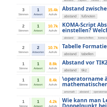
abstand
caption
minted
lis
Abstand zwisch
3
1
15.4k
Stimmen
Antwort
Aufrufe
abstand
fußnoten
KOMA-Script Abs
2
1
10.7k
einstellen? Wel
Stimmen
Antwort
Aufrufe
abstand
überschriften
koma-sc
Tabelle Formati
2
2
10.7k
Stimmen
Antworten
Aufrufe
abstand
tabellen
Abstand vor TIK
1
1
8.8k
Stimme
Antwort
Aufrufe
abstand
tikz
\operatorname ä
1
1
8.4k
mathematische
Stimme
Antwort
Aufrufe
amsmath
abstand
operatorn
Wie kann man L
1
1
4.2k
Doppelpunkt bei
Stimme
Antwort
Aufrufe