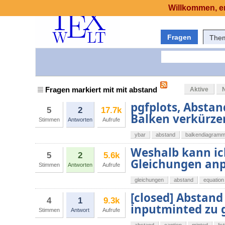
Willkommen, er
Fragen
The
Fragen markiert mit mit abstand
Aktive
pgfplots, Absta
5
2
17.7k
Balken verkürze
Stimmen
Antworten
Aufrufe
ybar
abstand
balkendiagram
Weshalb kann ich
5
2
5.6k
Gleichungen an
Stimmen
Antworten
Aufrufe
gleichungen
abstand
equation
[closed] Abstand
4
1
9.3k
inputminted zu 
Stimmen
Antwort
Aufrufe