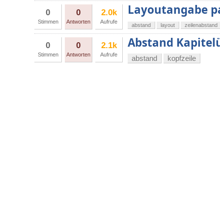
Layoutangabe pas
0
0
2.0k
Stimmen
Antworten
Aufrufe
abstand
layout
zeilenabstand
Abstand Kapitelü
0
0
2.1k
Stimmen
Antworten
Aufrufe
abstand
kopfzeile