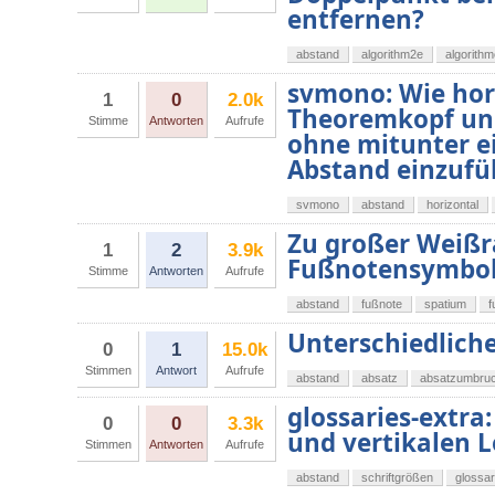
entfernen?
abstand
algorithm2e
algorith
svmono: Wie hor
1
0
2.0k
Theoremkopf un
Stimme
Antworten
Aufrufe
ohne mitunter e
Abstand einzufü
svmono
abstand
horizontal
Zu großer Weißr
1
2
3.9k
Fußnotensymbol
Stimme
Antworten
Aufrufe
abstand
fußnote
spatium
f
Unterschiedlich
0
1
15.0k
Stimmen
Antwort
Aufrufe
abstand
absatz
absatzumbru
glossaries-extra:
0
0
3.3k
und vertikalen 
Stimmen
Antworten
Aufrufe
abstand
schriftgrößen
glossar