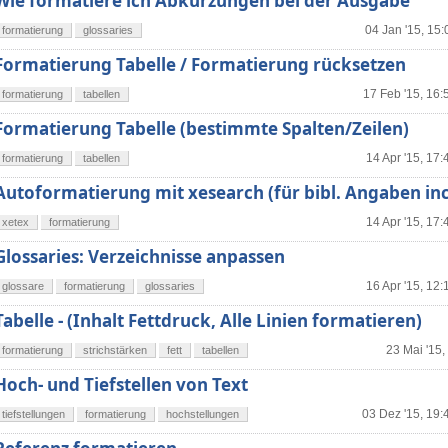
Wie formatiere ich Abkürzungen bei der Ausgabe
04 Jan '15, 15:
formatierung
glossaries
Formatierung Tabelle / Formatierung rücksetzen
17 Feb '15, 16:
formatierung
tabellen
Formatierung Tabelle (bestimmte Spalten/Zeilen)
14 Apr '15, 17:
formatierung
tabellen
Autoformatierung mit xesearch (für bibl. Angaben inc
14 Apr '15, 17:
xetex
formatierung
Glossaries: Verzeichnisse anpassen
16 Apr '15, 12:
glossare
formatierung
glossaries
Tabelle - (Inhalt Fettdruck, Alle Linien formatieren)
23 Mai '15,
formatierung
strichstärken
fett
tabellen
Hoch- und Tiefstellen von Text
03 Dez '15, 19:
tiefstellungen
formatierung
hochstellungen