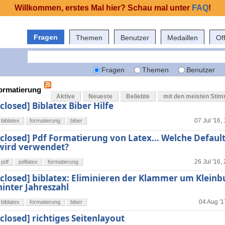
Willkommen, erstes Mal hier? Schau mal unter
FAQ
!
Fragen
Themen
Benutzer
Medaillen
Of
Fragen
Themen
Benutzer
formatierung
Aktive
Neueste
Beliebte
mit den meisten Sti
[closed] Biblatex Biber Hilfe
07 Jul '16,
biblatex
formatierung
biber
[closed] Pdf Formatierung von Latex... Welche Defaul
wird verwendet?
26 Jul '16,
pdf
pdflatex
formatierung
[closed] biblatex: Eliminieren der Klammer um Klein
hinter Jahreszahl
04 Aug '1
biblatex
formatierung
biber
[closed] richtiges Seitenlayout