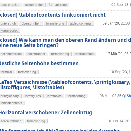
05 Sep '18,
best-practice
seitenränder
formatierung
[closed] \tableofcontents funktioniert nicht
09 Jan '20, 21:08
unterstrich
überschriften
formatierung
tableofcontents
koma-script
[closed] Wie kann man den oberen Rand ändern und d
eine neue Seite bringen?
17 Mär '21, 08:
seitenumbruch
seitenränder
formatierung
überschriften
Restliche Seitenhöhe bestimmen
10 Sep '23, 1
formular
formatierung
LaTex Verzeichnisse (\tableofcontents, \printglossary,
\listoffigures, \listoftables)
06 Mai, 02:35
QkSh
printglossary
listoffigures
listoftables
formatierung
tableofcontents
Horizontal verschobener Zeileneinzug
10 Jun '14, 20
zeilenumbruch
formatierung