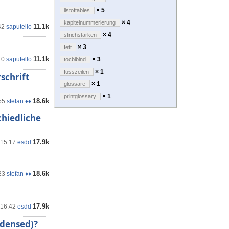
× 5
listoftables
× 4
kapitelnummerierung
11.1k
42
saputello
× 4
strichstärken
× 3
fett
11.1k
10
saputello
× 3
tocbibind
× 1
fusszeilen
schrift
× 1
glossare
× 1
printglossary
18.6k
55
stefan ♦♦
chiedliche
17.9k
 15:17
esdd
18.6k
23
stefan ♦♦
17.9k
 16:42
esdd
ndensed)?