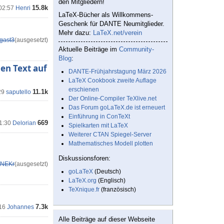
den Mitgliedern!
15.8k
 02:57
Henri
LaTeX-Bücher als Willkommens-
Geschenk für DANTE Neumitglieder.
Mehr dazu:
LaTeX.net/verein
gast3
(ausgesetzt)
Aktuelle Beiträge im
Community-
Blog
:
en Text auf
DANTE-Frühjahrstagung März 2026
LaTeX Cookbook zweite Auflage
erschienen
11.1k
29
saputello
Der Online-Compiler TeXlive.net
Das Forum goLaTeX.de ist erneuert
Einführung in ConTeXt
669
1:30
Delorian
Spielkarten mit LaTeX
Weiterer CTAN Spiegel-Server
Mathematisches Modell plotten
Diskussionsforen:
NEKr
(ausgesetzt)
goLaTeX
(Deutsch)
LaTeX.org
(Englisch)
TeXnique.fr
(französisch)
7.3k
:16
Johannes
Alle Beiträge auf dieser Webseite