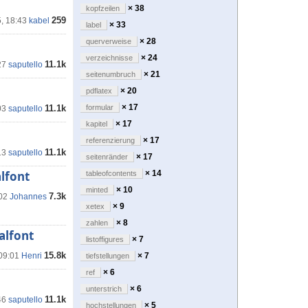
× 38
kopfzeilen
259
, 18:43
kabel
× 33
label
× 28
querverweise
× 24
verzeichnisse
11.1k
27
saputello
× 21
seitenumbruch
× 20
pdflatex
× 17
11.1k
formular
03
saputello
× 17
kapitel
× 17
referenzierung
11.1k
13
saputello
× 17
seitenränder
lfont
× 14
tableofcontents
× 10
minted
7.3k
:02
Johannes
× 9
xetex
× 8
zahlen
alfont
× 7
listoffigures
15.8k
 09:01
Henri
× 7
tiefstellungen
× 6
ref
× 6
unterstrich
11.1k
46
saputello
× 5
hochstellungen