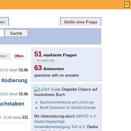
Anmelden
über
FAQ
×
fen
Stelle eine Frage
51
markierte Fragen
mmen
Offen
formatierung
63
Antworten
15.8k
 10:51
Henri
questions with no answers
t Kodierung
Doppelte Chance auf
15.8k
 20:01
Henri
kostenloses Buch:
buchstaben
Buchverschenkung auf LaTeX.org
Book Giveaway on StackExchange
Mit Unterstützung durch
DANTE e.V.:
211
7, 13:40
anne
Deutschsprachige
Anwendervereinigung TeX e.V.
Danke