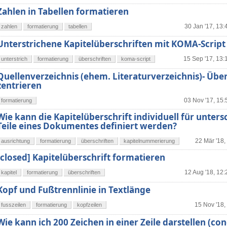
Zahlen in Tabellen formatieren
30 Jan '17, 13:
zahlen
formatierung
tabellen
Unterstrichene Kapitelüberschriften mit KOMA-Script
15 Sep '17, 13:
unterstrich
formatierung
überschriften
koma-script
Quellenverzeichnis (ehem. Literaturverzeichnis)- Über
zentrieren
03 Nov '17, 15:
formatierung
Wie kann die Kapitelüberschrift individuell für unters
Teile eines Dokumentes definiert werden?
22 Mär '18,
ausrichtung
formatierung
überschriften
kapitelnummerierung
[closed] Kapitelüberschrift formatieren
12 Aug '18, 12:
kapitel
formatierung
überschriften
Kopf und Fußtrennlinie in Textlänge
15 Nov '18,
fusszeilen
formatierung
kopfzeilen
Wie kann ich 200 Zeichen in einer Zeile darstellen (co