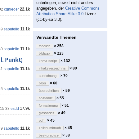
unterliegen, soweit nicht anders
angegeben, der
Creative Commons
22.1k
02
cgnieder
Attribution Share-Alike 3.0
Lizenz
(cc-by-sa 3.0).
11.1k
59
saputello
Verwandte Themen
× 258
tabellen
11.1k
40
saputello
× 223
biblatex
l. Punkt)
× 132
koma-script
× 80
11.1k
inhaltsverzeichnis
41
saputello
× 70
ausrichtung
× 60
biber
11.1k
15
saputello
× 59
überschriften
× 55
abstände
× 51
formatierung
17.9k
 15:33
esdd
× 49
glossaries
× 45
pdf
× 45
11.1k
zeilenumbruch
49
saputello
× 38
best-practice