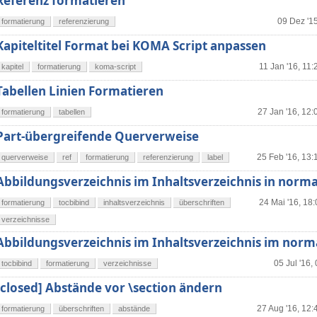
Referenz formatieren
09 Dez '15
formatierung
referenzierung
Kapiteltitel Format bei KOMA Script anpassen
11 Jan '16, 11:
kapitel
formatierung
koma-script
Tabellen Linien Formatieren
27 Jan '16, 12:
formatierung
tabellen
Part-übergreifende Querverweise
25 Feb '16, 13:
querverweise
ref
formatierung
referenzierung
label
Abbildungsverzeichnis im Inhaltsverzeichnis in norma
24 Mai '16, 18
formatierung
tocbibind
inhaltsverzeichnis
überschriften
verzeichnisse
Abbildungsverzeichnis im Inhaltsverzeichnis im norm
05 Jul '16,
tocbibind
formatierung
verzeichnisse
[closed] Abstände vor \section ändern
27 Aug '16, 12:
formatierung
überschriften
abstände