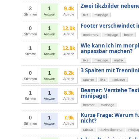
Zwei tikzbilder neben
3
1
9.4k
Stimmen
Antwort
Aufrufe
tikz
minipage
Footer verschwindet 
0
1
12.0k
Stimmen
Antwort
Aufrufe
moderncv
minipage
footer
Wie kann ich im morph
1
1
12.8k
anpassbar machen?
Stimme
Antwort
Aufrufe
tikz
minipage
matrix
3 Spalten mit Trennlin
0
1
8.2k
Stimmen
Antwort
Aufrufe
spalten
tikz
minipage
Beamer: Verstehe Text
1
1
8.3k
minipage)
Stimme
Antwort
Aufrufe
beamer
minipage
Kurze Frage: Warum f
0
1
7.9k
nicht?
Stimmen
Antwort
Aufrufe
tabular
dezimalkomma
minipa