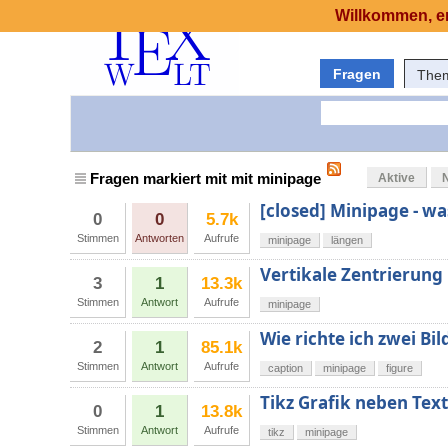
Willkommen, er
Fragen
The
Fragen markiert mit mit minipage
Aktive
[closed] Minipage - wa
0
0
5.7k
Stimmen
Antworten
Aufrufe
minipage
längen
Vertikale Zentrierung
3
1
13.3k
Stimmen
Antwort
Aufrufe
minipage
Wie richte ich zwei Bi
2
1
85.1k
Stimmen
Antwort
Aufrufe
caption
minipage
figure
Tikz Grafik neben Text
0
1
13.8k
Stimmen
Antwort
Aufrufe
tikz
minipage