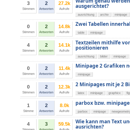
Warum genau werden m
3
2
27.2k
ausgerichtet?
Stimmen
Antworten
Aufrufe
ausrichtung
archiv
minipage
Zwei Tabellen innerha
0
2
14.8k
Stimmen
Antworten
Aufrufe
table
minipage
Textzeilen mithilfe v
4
2
14.1k
positionieren
Stimmen
Antworten
Aufrufe
ausrichtung
bilder
minipage
Minipage 2 Grafiken n
0
2
11.4k
Stimmen
Antworten
Aufrufe
minipage
2 Minipages mit je 2 B
0
2
12.3k
Stimmen
Antworten
Aufrufe
latex
minipage
graphicx
fi
parbox bzw. minipage
1
2
8.0k
Stimme
Antworten
Aufrufe
parbox
minipage
newgeometr
Wie kann man Text un
4
3
59.5k
ausrichten?
Stimmen
Antworten
Aufrufe