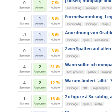
[closed] minipage lin
0
1
7.9k
Stimmen
Antwort
Aufrufe
ausrichtung
minipage
leerzei
Formelsammlung, Lege
1
1
5.8k
Stimme
Antwort
Aufrufe
mehrspaltig
minipage
flalign
Anordnung von Grafik
-1
1
5.6k
Stimmen
Antwort
Aufrufe
minipage
figure
subcaption
Zwei Spalten auf allen
0
1
3.8k
Stimmen
Antwort
Aufrufe
minipage
Wann sollte ich minip
4
2
31.8k
Stimmen
Antworten
Aufrufe
best-practice
parbox
minipag
Warum ändert `alltt` 
4
2
12.7k
Stimmen
Antworten
Aufrufe
minipage
alltt
umgebungen
2x figure à 3x subfig, 
1
2
16.4k
Stimme
Antworten
Aufrufe
minipage
figure
subfig