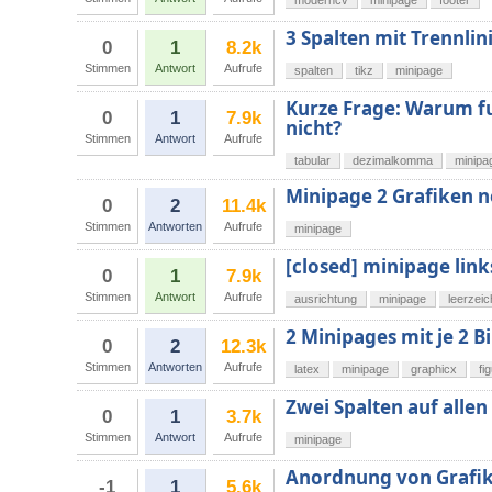
moderncv
minipage
footer
3 Spalten mit Trennlin
0
1
8.2k
Stimmen
Antwort
Aufrufe
spalten
tikz
minipage
Kurze Frage: Warum f
0
1
7.9k
nicht?
Stimmen
Antwort
Aufrufe
tabular
dezimalkomma
minipa
Minipage 2 Grafiken n
0
2
11.4k
Stimmen
Antworten
Aufrufe
minipage
[closed] minipage lin
0
1
7.9k
Stimmen
Antwort
Aufrufe
ausrichtung
minipage
leerzei
2 Minipages mit je 2 B
0
2
12.3k
Stimmen
Antworten
Aufrufe
latex
minipage
graphicx
fi
Zwei Spalten auf allen
0
1
3.7k
Stimmen
Antwort
Aufrufe
minipage
Anordnung von Grafik
-1
1
5.6k