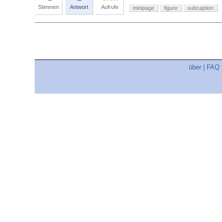
Stimmen
Antwort
Aufrufe
minipage
figure
subcaption
über
|
FAQ