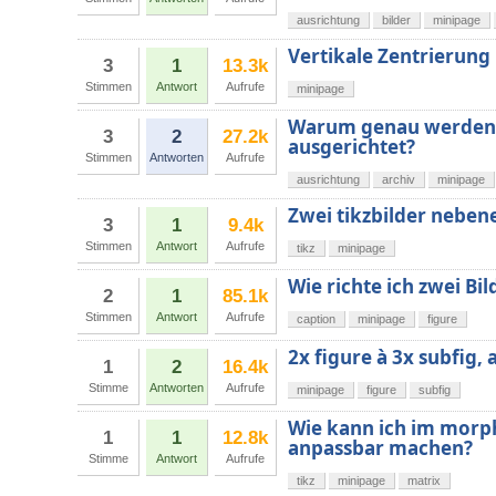
ausrichtung
bilder
minipage
Vertikale Zentrierung
3
1
13.3k
Stimmen
Antwort
Aufrufe
minipage
Warum genau werden m
3
2
27.2k
ausgerichtet?
Stimmen
Antworten
Aufrufe
ausrichtung
archiv
minipage
Zwei tikzbilder neben
3
1
9.4k
Stimmen
Antwort
Aufrufe
tikz
minipage
Wie richte ich zwei Bi
2
1
85.1k
Stimmen
Antwort
Aufrufe
caption
minipage
figure
2x figure à 3x subfig, 
1
2
16.4k
Stimme
Antworten
Aufrufe
minipage
figure
subfig
Wie kann ich im morph
1
1
12.8k
anpassbar machen?
Stimme
Antwort
Aufrufe
tikz
minipage
matrix