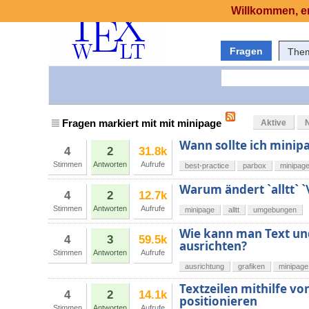
Willkommen, er
Fragen
The
Fragen markiert mit mit minipage
Aktive
Wann sollte ich minip
4
2
31.8k
Stimmen
Antworten
Aufrufe
best-practice
parbox
minipag
Warum ändert `alltt` 
4
2
12.7k
Stimmen
Antworten
Aufrufe
minipage
alltt
umgebungen
Wie kann man Text un
4
3
59.5k
ausrichten?
Stimmen
Antworten
Aufrufe
ausrichtung
grafiken
minipage
Textzeilen mithilfe v
4
2
14.1k
positionieren
Stimmen
Antworten
Aufrufe