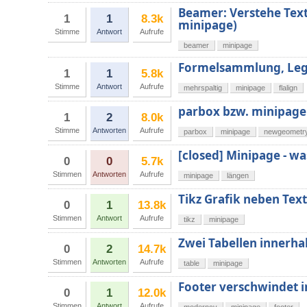
Beamer: Verstehe Text
1
1
8.3k
minipage)
Stimme
Antwort
Aufrufe
beamer
minipage
Formelsammlung, Lege
1
1
5.8k
Stimme
Antwort
Aufrufe
mehrspaltig
minipage
flalign
parbox bzw. minipage
1
2
8.0k
Stimme
Antworten
Aufrufe
parbox
minipage
newgeometr
[closed] Minipage - wa
0
0
5.7k
Stimmen
Antworten
Aufrufe
minipage
längen
Tikz Grafik neben Text
0
1
13.8k
Stimmen
Antwort
Aufrufe
tikz
minipage
Zwei Tabellen innerha
0
2
14.7k
Stimmen
Antworten
Aufrufe
table
minipage
Footer verschwindet 
0
1
12.0k
Stimmen
Antwort
Aufrufe