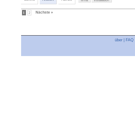
firma
installation
Nächste »
1
2
über
|
FAQ