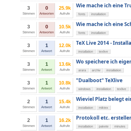
Wie mache ich eine Tr
3
0
25.9k
Stimmen
Antworten
Aufrufe
fonts
installation
Wie mache ich eine Sch
3
0
10.5k
Stimmen
Antworten
Aufrufe
fonts
installation
TeX Live 2014 - Install
3
1
12.0k
Stimmen
Antwort
Aufrufe
installation
texlive
Wo speichere ich eige
3
1
13.6k
Stimmen
Antwort
Aufrufe
arara
archiv
installation
"Dualboot" TeXlive
3
1
10.8k
Stimmen
Antwort
Aufrufe
windows
installation
texlive
Wieviel Platz belegt e
2
1
15.4k
Stimmen
Antwort
Aufrufe
installation
miktex
Protokoll etc. erstell
2
1
16.2k
Stimmen
Antwort
Aufrufe
installation
pakete
minutes