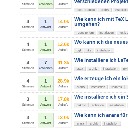
verschiedenen Projek
Stimmen
Antworten
Aufrufe
best-practice
archiv
installatio
Wie kann ich mit TeX L
4
1
14.0k
umgehen?
Stimmen
Antwort
Aufrufe
repositorium
installation
texliv
Wo kann ich die neues
4
1
13.6k
Stimmen
Antwort
Aufrufe
pgf
tikz
installation
Wie installiere ich LaT
4
7
91.3k
Stimmen
Antworten
Aufrufe
latex
archiv
installation
tex
Wie erzeuge ich ein l
4
1
28.9k
Stimmen
Antwort
Aufrufe
archiv
installation
updates
Wie installiere ich ei
3
1
17.8k
Stimmen
Antwort
Aufrufe
pakete
schriften
installation
Wie kann ich arara für
3
1
13.0k
Stimmen
Antwort
Aufrufe
arara
archiv
installation