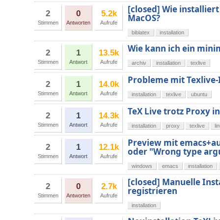
[closed] Wie installie
2
0
5.2k
MacOS?
Stimmen
Antworten
Aufrufe
biblatex
installation
Wie kann ich ein minim
2
1
13.5k
Stimmen
Antwort
Aufrufe
archiv
installation
texlive
Probleme mit Texlive-
2
1
14.0k
Stimmen
Antwort
Aufrufe
installation
texlive
ubuntu
TeX Live trotz Proxy in
2
1
14.3k
Stimmen
Antwort
Aufrufe
installation
proxy
texlive
li
Preview mit emacs+au
2
1
12.1k
oder "Wrong type argu
Stimmen
Antwort
Aufrufe
windows
emacs
installation
[closed] Manuelle Inst
2
0
2.7k
registrieren
Stimmen
Antworten
Aufrufe
installation