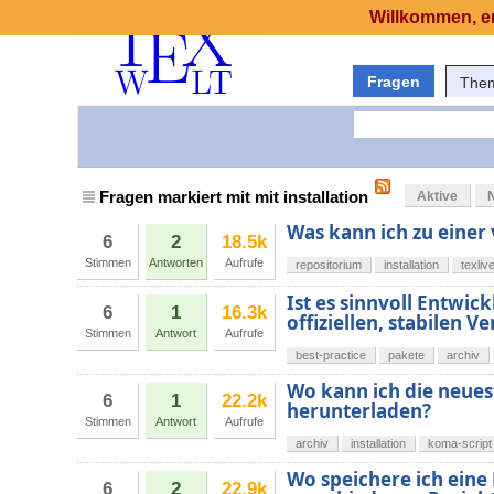
Willkommen, er
Fragen
The
Fragen markiert mit mit installation
Aktive
Was kann ich zu einer 
6
2
18.5k
Stimmen
Antworten
Aufrufe
repositorium
installation
texliv
Ist es sinnvoll Entwic
6
1
16.3k
offiziellen, stabilen 
Stimmen
Antwort
Aufrufe
best-practice
pakete
archiv
Wo kann ich die neues
6
1
22.2k
herunterladen?
Stimmen
Antwort
Aufrufe
archiv
installation
koma-script
Wo speichere ich eine
6
2
22.9k