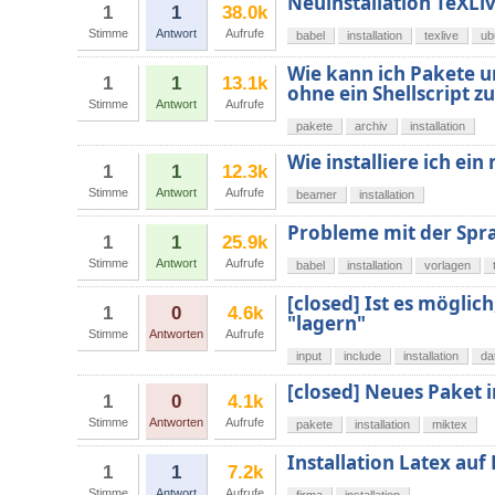
Neuinstallation TeXLi
1
1
38.0k
Stimme
Antwort
Aufrufe
babel
installation
texlive
ub
Wie kann ich Pakete u
1
1
13.1k
ohne ein Shellscript z
Stimme
Antwort
Aufrufe
pakete
archiv
installation
Wie installiere ich e
1
1
12.3k
Stimme
Antwort
Aufrufe
beamer
installation
Probleme mit der Spr
1
1
25.9k
Stimme
Antwort
Aufrufe
babel
installation
vorlagen
[closed] Ist es möglic
1
0
4.6k
"lagern"
Stimme
Antworten
Aufrufe
input
include
installation
da
[closed] Neues Paket i
1
0
4.1k
Stimme
Antworten
Aufrufe
pakete
installation
miktex
Installation Latex au
1
1
7.2k
Stimme
Antwort
Aufrufe