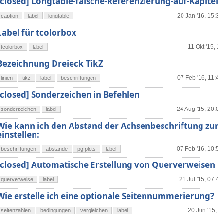
[closed] Longtable-falsche-Referenzierung-auf-Kapit
20 Jan '16, 15:
caption
label
longtable
Label für tcolorbox
11 Okt '15,
tcolorbox
label
Bezeichnung Dreieck TikZ
07 Feb '16, 11:
linien
tikz
label
beschriftungen
[closed] Sonderzeichen in Befehlen
24 Aug '15, 20:
sonderzeichen
label
Wie kann ich den Abstand der Achsenbeschriftung zu
einstellen:
07 Feb '16, 10:
beschriftungen
abstände
pgfplots
label
[closed] Automatische Erstellung von Querverweisen
21 Jul '15, 07:
querverweise
label
Wie erstelle ich eine optionale Seitennummerierung?
20 Jun '15,
seitenzahlen
bedingungen
vergleichen
label