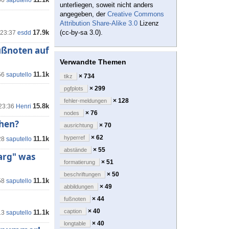
56
saputello
unterliegen, soweit nicht anders
angegeben, der
Creative Commons
Attribution Share-Alike 3.0
Lizenz
17.9k
(cc-by-sa 3.0).
 23:37
esdd
ußnoten auf
Verwandte Themen
11.1k
56
saputello
× 734
tikz
× 299
pgfplots
× 128
fehler-meldungen
15.8k
 23:36
Henri
× 76
nodes
ehen?
× 70
ausrichtung
× 62
hyperref
11.1k
28
saputello
× 55
abstände
arg" was
× 51
formatierung
× 50
beschriftungen
11.1k
58
saputello
× 49
abbildungen
× 44
fußnoten
× 40
caption
11.1k
13
saputello
× 40
longtable