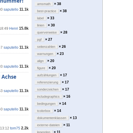
elnummer!
× 38
amsmath
11.1k
30
saputello
× 38
best-practice
× 33
label
× 30
linien
15.8k
 18:49
Henri
× 28
querverweise
× 27
pgf
× 26
seitenzahlen
11.1k
47
saputello
× 23
warnungen
× 20
align
11.1k
03
saputello
× 20
figure
× 17
r Achse
aufzählungen
× 17
referenzierung
× 17
sonderzeichen
11.1k
53
saputello
× 16
includegraphics
× 14
bedingungen
11.1k
40
saputello
× 14
tcolorbox
× 13
dokumentenklassen
× 11
externe-dateien
2.2k
 13:12
tom75
× 11
legenden