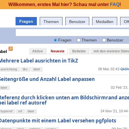
Willkommen, erstes Mal hier? Schau mal unter
FAQ
!
Fragen
Themen
Benutzer
Medaillen
Of
Fragen
Themen
Benutzer
abel
Aktive
Neueste
Beliebte
mit den meisten Sti
Mehrere Label ausrichten in TikZ
06 Mai, 02:43
QkSh
ausrichtung
tikz
label
Seitengröße und Anzahl Label anpassen
02 Feb '23,
label
Referenz durch klicken unten am Bildschirmrand anze
bei label ref autoref
24 Nov '21, 10:44
hyperref
ref
label
Datenpunkte mit einem Label versehen pgfplots