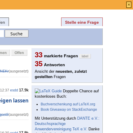
Anmelden
über
FAQ
×
fen
Stelle eine Frage
mmen
Offen
33
markierte Fragen
label
35
Antworten
NEKr
(ausgesetzt)
Ansicht der
neuesten, zuletzt
gestellten
Fragen
17.9k
 12:37
esdd
Doppelte Chance auf
kostenloses Buch:
igen lassen
Buchverschenkung auf LaTeX.org
Book Giveaway on StackExchange
gast3
(ausgesetzt)
Mit Unterstützung durch
DANTE e.V.:
Deutschsprachige
Anwendervereinigung TeX e.V.
Danke
17.9k