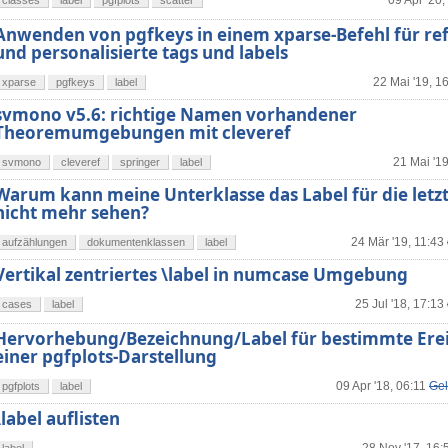
09 Apr '20,
classes
label
pgfplots
scatter
Anwenden von pgfkeys in einem xparse-Befehl für ref
und personalisierte tags und labels
22 Mai '19, 1
xparse
pgfkeys
label
svmono v5.6: richtige Namen vorhandener
Theoremumgebungen mit cleveref
21 Mai '19
svmono
cleveref
springer
label
Warum kann meine Unterklasse das Label für die letzt
nicht mehr sehen?
24 Mär '19, 11:43
aufzählungen
dokumentenklassen
label
Vertikal zentriertes \label in numcase Umgebung
25 Jul '18, 17:13
cases
label
Hervorhebung/Bezeichnung/Label für bestimmte Erei
einer pgfplots-Darstellung
09 Apr '18, 06:11
Gel
pgfplots
label
\label auflisten