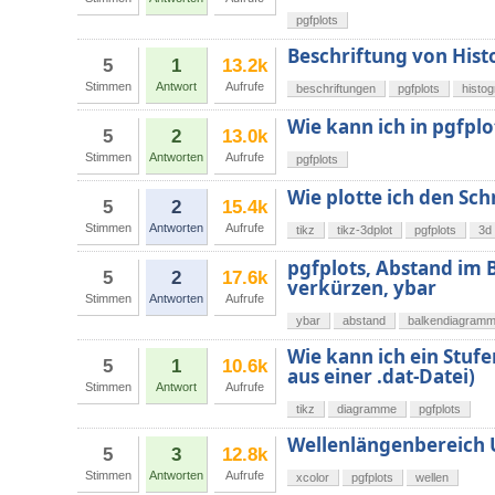
pgfplots
Beschriftung von Hist
5
1
13.2k
Stimmen
Antwort
Aufrufe
beschriftungen
pgfplots
histo
Wie kann ich in pgfplo
5
2
13.0k
Stimmen
Antworten
Aufrufe
pgfplots
Wie plotte ich den Sc
5
2
15.4k
Stimmen
Antworten
Aufrufe
tikz
tikz-3dplot
pgfplots
3d
pgfplots, Abstand im
5
2
17.6k
verkürzen, ybar
Stimmen
Antworten
Aufrufe
ybar
abstand
balkendiagram
Wie kann ich ein St
5
1
10.6k
aus einer .dat-Datei)
Stimmen
Antwort
Aufrufe
tikz
diagramme
pgfplots
Wellenlängenbereich
5
3
12.8k
Stimmen
Antworten
Aufrufe
xcolor
pgfplots
wellen