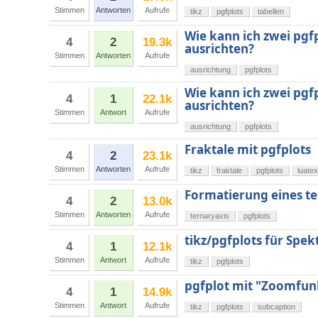
Stimmen
Antworten
Aufrufe
tikz
pgfplots
tabellen
Wie kann ich zwei pg
4
2
19.3k
ausrichten?
Stimmen
Antworten
Aufrufe
ausrichtung
pgfplots
Wie kann ich zwei pg
4
1
22.1k
ausrichten?
Stimmen
Antwort
Aufrufe
ausrichtung
pgfplots
Fraktale mit pgfplots
4
2
23.1k
Stimmen
Antworten
Aufrufe
tikz
fraktale
pgfplots
luatex
Formatierung eines t
4
2
13.0k
Stimmen
Antworten
Aufrufe
ternaryaxis
pgfplots
tikz/pgfplots für Spek
4
1
12.1k
Stimmen
Antwort
Aufrufe
tikz
pgfplots
pgfplot mit "Zoomfun
4
1
14.9k
Stimmen
Antwort
Aufrufe
tikz
pgfplots
subcaption