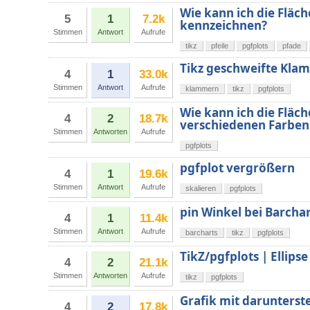
Wie kann ich die Fläc
5
1
7.2k
kennzeichnen?
Stimmen
Antwort
Aufrufe
tikz
pfeile
pgfplots
pfade
Tikz geschweifte Kla
4
1
33.0k
Stimmen
Antwort
Aufrufe
klammern
tikz
pgfplots
Wie kann ich die Fläc
4
2
18.7k
verschiedenen Farben 
Stimmen
Antworten
Aufrufe
pgfplots
pgfplot vergrößern
4
1
19.6k
Stimmen
Antwort
Aufrufe
skalieren
pgfplots
pin Winkel bei Barchar
4
1
11.4k
Stimmen
Antwort
Aufrufe
barcharts
tikz
pgfplots
TikZ/pgfplots | Ellipse
4
2
21.1k
Stimmen
Antworten
Aufrufe
tikz
pgfplots
Grafik mit darunterst
4
2
17.8k