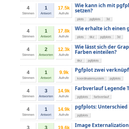
Wie kann ich mit pgfp
4
1
17.5k
setzen?
Stimmen
Antwort
Aufrufe
plots
pgfplots
3d
Wie erhalte ich einen 
4
1
17.8k
Stimmen
Antwort
Aufrufe
plots
tikz
pgfplots
3d
Wie lässt sich der Gra
4
2
12.3k
Farben einteilen?
Stimmen
Antworten
Aufrufe
tikz
pgfplots
Pgfplot zwei verknüpf
4
1
9.9k
Stimmen
Antwort
Aufrufe
koordinatensystem
pgfplots
Farbverlauf Legende 
4
3
14.9k
Stimmen
Antworten
Aufrufe
pgfplots
farbverlauf
pgfplots: Unterschied 
4
1
14.9k
Stimmen
Antwort
Aufrufe
pgfplots
Image Externalization
3
3
19.6k