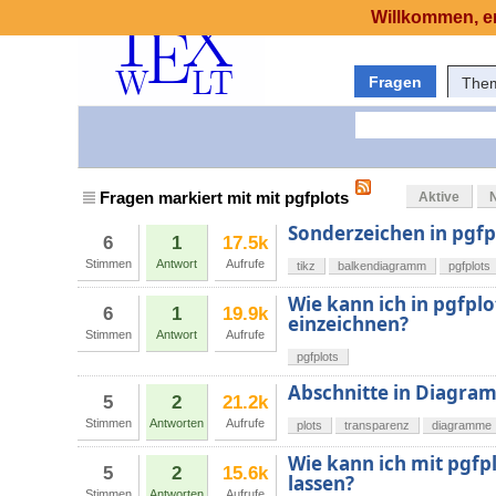
Willkommen, er
Fragen
The
Fragen markiert mit mit pgfplots
Aktive
Sonderzeichen in pgfp
6
1
17.5k
Stimmen
Antwort
Aufrufe
tikz
balkendiagramm
pgfplots
Wie kann ich in pgfplo
6
1
19.9k
einzeichnen?
Stimmen
Antwort
Aufrufe
pgfplots
Abschnitte in Diagra
5
2
21.2k
Stimmen
Antworten
Aufrufe
plots
transparenz
diagramme
Wie kann ich mit pgfp
5
2
15.6k
lassen?
Stimmen
Antworten
Aufrufe