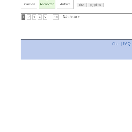
Stimmen
Antworten
Aufrufe
tikz
pgfplots
...
Nächste »
1
2
3
4
5
10
über
|
FAQ