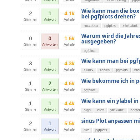
diagramme
formatierung
pgfpl
Wie kann man die box 
2
1
4.1k
bei pgfplots drehen?
Stimmen
Antwort
Aufrufe
rotatebox
pgfplots
xticklabels
Warum wird die Jahresz
0
0
1.6k
ausgegeben?
Stimmen
Antworten
Aufrufe
pgfplots
Wie kann man bei pgfp
3
1
4.3k
Stimmen
Antwort
Aufrufe
siunitx
zahlen
pgfplots
xtic
Wie bekomme ich in pg
1
2
4.6k
Stimme
Antworten
Aufrufe
pgfplots
Wie kann ein ylabel 
1
1
4.4k
Stimme
Antwort
Aufrufe
align
latex
yticklabel
cente
sinus Plot anpassen mi
2
1
5.5k
Stimmen
Antwort
Aufrufe
tikz
pgfplots