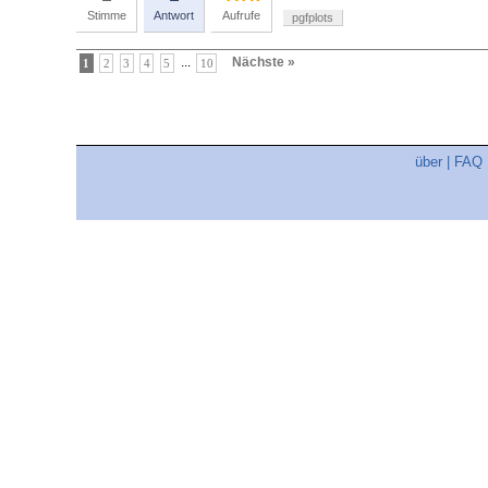
Stimme
Antwort
Aufrufe
pgfplots
...
Nächste »
1
2
3
4
5
10
über
|
FAQ