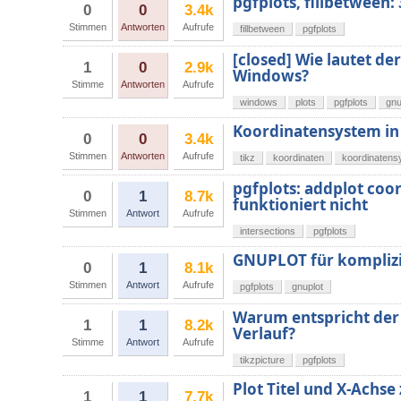
pgfplots, fillbetween:
0
0
3.4k
Stimmen
Antworten
Aufrufe
fillbetween
pgfplots
[closed] Wie lautet de
1
0
2.9k
Windows?
Stimme
Antworten
Aufrufe
windows
plots
pgfplots
gnu
Koordinatensystem in
0
0
3.4k
Stimmen
Antworten
Aufrufe
tikz
koordinaten
koordinatens
pgfplots: addplot coo
0
1
8.7k
funktioniert nicht
Stimmen
Antwort
Aufrufe
intersections
pgfplots
GNUPLOT für kompliz
0
1
8.1k
Stimmen
Antwort
Aufrufe
pgfplots
gnuplot
Warum entspricht der 
1
1
8.2k
Verlauf?
Stimme
Antwort
Aufrufe
tikzpicture
pgfplots
Plot Titel und X-Achse
1
1
7.7k