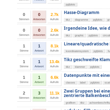
pgfplots
Hasse-Diagramm
0
0
2.7k
Stimmen
Antworten
Aufrufe
tikz
diagramme
pgfplots
g
Irgendeine Idee, wie 
0
0
2.6k
Stimmen
Antworten
Aufrufe
tikz
graphic
pgfplots
circui
Lineare/quadratische
1
1
8.1k
Stimme
Antwort
Aufrufe
koordinatensystem
pgfplots
f
Tikz geschweifte Kla
1
1
13.4k
Stimme
Antwort
Aufrufe
tikz
klammer
pgfplots
Datenpunkte mit eine
1
1
6.6k
Stimme
Antwort
Aufrufe
classes
label
pgfplots
scat
Zwei Gruppen bei ein
2
3
11.1k
zentrierte Balkenbesc
Stimmen
Antworten
Aufrufe
grafiken
tikz
achsenbeschrift