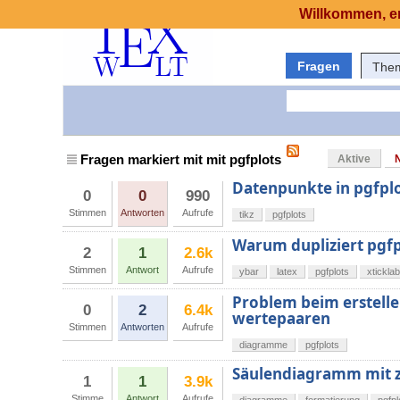
Willkommen, er
Fragen
The
Fragen markiert mit mit pgfplots
Aktive
Datenpunkte in pgfpl
0
0
990
Stimmen
Antworten
Aufrufe
tikz
pgfplots
Warum dupliziert pgfp
2
1
2.6k
Stimmen
Antwort
Aufrufe
ybar
latex
pgfplots
xtickla
Problem beim erstelle
0
2
6.4k
wertepaaren
Stimmen
Antworten
Aufrufe
diagramme
pgfplots
Säulendiagramm mit z
1
1
3.9k
Stimme
Antwort
Aufrufe