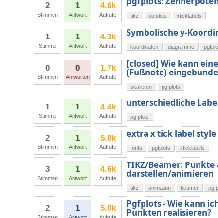
pgfplots: Zehnerpote
2
1
4.6k
Stimmen
Antwort
Aufrufe
tikz
pgfplots
xticklabels
Symbolische y-Koordi
1
1
4.3k
Stimme
Antwort
Aufrufe
koordinaten
diagramme
pgfplo
[closed] Wie kann eine 
0
0
1.7k
(Fußnote) eingebund
Stimmen
Antworten
Aufrufe
skalieren
pgfplots
unterschiedliche Label
1
1
4.4k
Stimme
Antwort
Aufrufe
pgfplots
extra x tick label style
2
1
5.8k
Stimmen
Antwort
Aufrufe
fonts
pgfplots
xticklabels
TIKZ/Beamer: Punkte a
3
1
4.6k
darstellen/animieren
Stimmen
Antwort
Aufrufe
tikz
animation
beamer
pgfp
Pgfplots - Wie kann i
2
1
5.0k
Punkten realisieren?
Stimmen
Antwort
Aufrufe