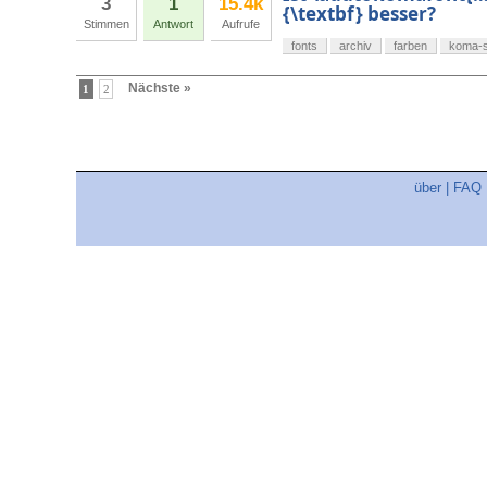
3
1
15.4k
{\textbf} besser?
Stimmen
Antwort
Aufrufe
fonts
archiv
farben
koma-s
Nächste »
1
2
über
|
FAQ