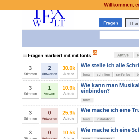
Willkommen, er
Fragen
The
Fragen markiert mit mit fonts
Aktive
Wie stelle ich alle Sc
3
2
30.0k
Stimmen
Antworten
Aufrufe
fonts
schriften
serifenlos
b
Wie kann man Musikal
3
1
10.9k
einbinden?
Stimmen
Antwort
Aufrufe
fonts
Wie mache ich eine Tr
3
0
25.9k
Stimmen
Antworten
Aufrufe
fonts
installation
Wie mache ich eine Sch
3
0
10.5k
Stimmen
Antworten
Aufrufe