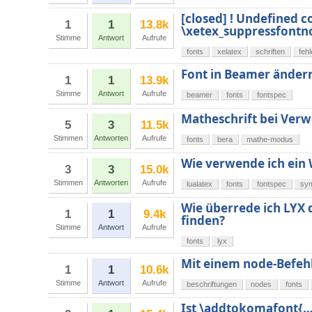
[closed] ! Undefined c
1
1
13.8k
\xetex_suppressfontn
Stimme
Antwort
Aufrufe
fonts
xelatex
schriften
feh
Font in Beamer änder
1
1
13.9k
Stimme
Antwort
Aufrufe
beamer
fonts
fontspec
Matheschrift bei Verw
5
3
11.5k
Stimmen
Antworten
Aufrufe
fonts
bera
mathe-modus
Wie verwende ich ein
3
3
15.0k
Stimmen
Antworten
Aufrufe
lualatex
fonts
fontspec
sy
Wie überrede ich LYX 
1
1
9.4k
finden?
Stimme
Antwort
Aufrufe
fonts
lyx
Mit einem node-Befehl
1
1
10.6k
Stimme
Antwort
Aufrufe
beschriftungen
nodes
fonts
Ist \addtokomafont{…