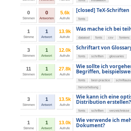
fonts
installation
[closed] TeX-Schriften
0
0
5.6k
Stimmen
Antworten
Aufrufe
fonts
Was mache ich bei tei
1
1
13.9k
Stimme
Antwort
Aufrufe
datatool
fonts
csv
fontenc
Schriftart von Glossar
3
1
12.0k
Stimmen
Antwort
Aufrufe
fonts
schriften
glossaries
Wie sollte ich vorgeh
11
1
27.8k
Begriffen, beispielsw
Stimmen
Antwort
Aufrufe
fonts
best-practice
schriftaus
hervorhebung
Wie kann ich eine opti
3
1
13.5k
Distribution erstellen?
Stimmen
Antwort
Aufrufe
fonts
schriften
verzeichnisse
Wie verwende ich meh
1
1
13.0k
Dokument?
Stimme
Antwort
Aufrufe