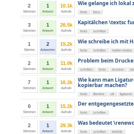
Wie gelange ich lokal
2
1
10.1k
Stimmen
Antwort
Aufrufe
fonts
bera
Kapitälchen \textsc fu
3
1
26.5k
Stimmen
Antwort
Aufrufe
fonts
schriften
Wie schreibe ich mit
1
2
15.2k
Stimme
Antworten
Aufrufe
fonts
schriften
mathe-modus
Problem beim Drucke
2
1
11.0k
Stimmen
Antwort
Aufrufe
schriften
fonts
drucken
sti
Wie kann man Ligature
7
1
16.2k
kopierbar machen?
Stimmen
Antwort
Aufrufe
fonts
libertine
otf
ligaturen
Der entgegengesetzte 
0
1
15.2k
Stimmen
Antwort
Aufrufe
fonts
schriften
Was bedeutet \renewc
2
1
29.3k
Stimmen
Antwort
Aufrufe
fonts
schriften
befehle