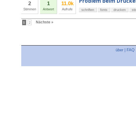
Problem beim Drucke
2
1
11.0k
Stimmen
Antwort
Aufrufe
schriften
fonts
drucken
sti
Nächste »
1
2
über
|
FAQ