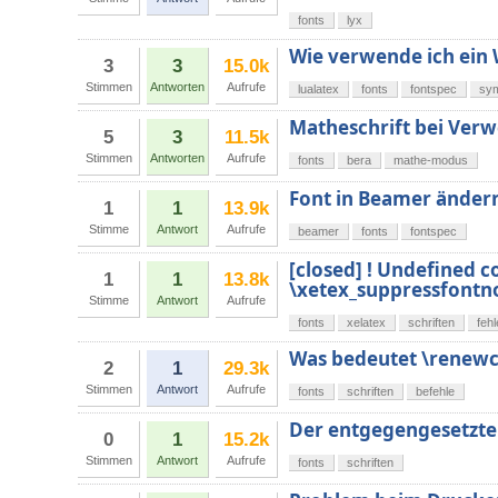
fonts
lyx
Wie verwende ich ein
3
3
15.0k
Stimmen
Antworten
Aufrufe
lualatex
fonts
fontspec
sy
Matheschrift bei Verw
5
3
11.5k
Stimmen
Antworten
Aufrufe
fonts
bera
mathe-modus
Font in Beamer änder
1
1
13.9k
Stimme
Antwort
Aufrufe
beamer
fonts
fontspec
[closed] ! Undefined c
1
1
13.8k
\xetex_suppressfontn
Stimme
Antwort
Aufrufe
fonts
xelatex
schriften
feh
Was bedeutet \renewc
2
1
29.3k
Stimmen
Antwort
Aufrufe
fonts
schriften
befehle
Der entgegengesetzte 
0
1
15.2k
Stimmen
Antwort
Aufrufe
fonts
schriften