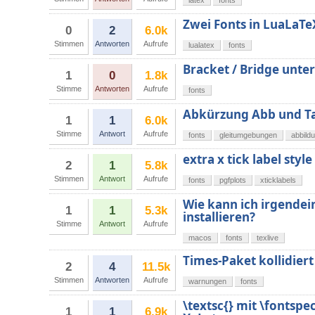
latex
fonts
Zwei Fonts in LuaLaTe
0
2
6.0k
Stimmen
Antworten
Aufrufe
lualatex
fonts
Bracket / Bridge unter
1
0
1.8k
Stimme
Antworten
Aufrufe
fonts
Abkürzung Abb und Ta
1
1
6.0k
Stimme
Antwort
Aufrufe
fonts
gleitumgebungen
abbild
extra x tick label style
2
1
5.8k
Stimmen
Antwort
Aufrufe
fonts
pgfplots
xticklabels
Wie kann ich irgendei
1
1
5.3k
installieren?
Stimme
Antwort
Aufrufe
macos
fonts
texlive
Times-Paket kollidier
2
4
11.5k
Stimmen
Antworten
Aufrufe
warnungen
fonts
\textsc{} mit \fontsp
1
1
6.9k