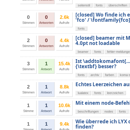
seitenstil
fonts
überschriften
[closed] Wo finde ich e
0
0
2.6k
'fco' / \fontfamily{fco
Stimmen
Antworten
Aufrufe
fonts
[closed] beamer mit M
2
0
4.4k
4.0pt not loadable
Stimmen
Antworten
Aufrufe
beamer
fonts
fehler-meldunge
Ist \addtokomafont{…
3
1
15.4k
{\textbf} besser?
Stimmen
Antwort
Aufrufe
fonts
archiv
farben
koma-s
Echtes Leerzeichen aus
2
1
8.8k
Stimmen
Antwort
Aufrufe
lualatex
fonts
leerzeichen
Mit einem node-Befehl
1
1
10.6k
Stimme
Antwort
Aufrufe
beschriftungen
nodes
fonts
Wie überrede ich LYX 
1
1
9.4k
finden?
Stimme
Antwort
Aufrufe