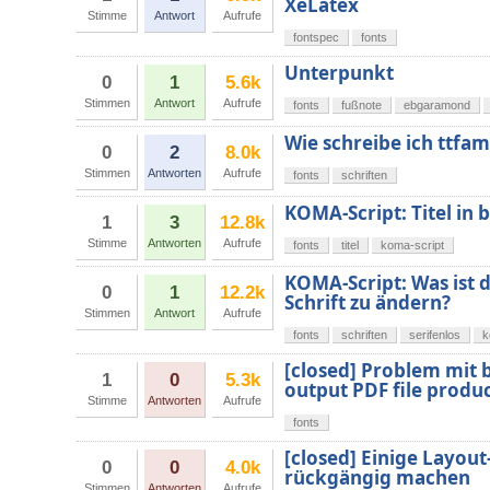
XeLatex
Stimme
Antwort
Aufrufe
fontspec
fonts
Unterpunkt
0
1
5.6k
Stimmen
Antwort
Aufrufe
fonts
fußnote
ebgaramond
Wie schreibe ich ttf
0
2
8.0k
Stimmen
Antworten
Aufrufe
fonts
schriften
KOMA-Script: Titel in 
1
3
12.8k
Stimme
Antworten
Aufrufe
fonts
titel
koma-script
KOMA-Script: Was ist 
0
1
12.2k
Schrift zu ändern?
Stimmen
Antwort
Aufrufe
fonts
schriften
serifenlos
k
[closed] Problem mit 
1
0
5.3k
output PDF file produ
Stimme
Antworten
Aufrufe
fonts
[closed] Einige Layou
0
0
4.0k
rückgängig machen
Stimmen
Antworten
Aufrufe