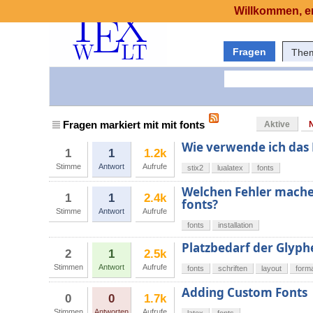
Willkommen, er
Fragen
The
Fragen markiert mit mit fonts
Aktive
Wie verwende ich das 
1
1
1.2k
Stimme
Antwort
Aufrufe
stix2
lualatex
fonts
Welchen Fehler mache i
1
1
2.4k
fonts?
Stimme
Antwort
Aufrufe
fonts
installation
Platzbedarf der Glyphe
2
1
2.5k
Stimmen
Antwort
Aufrufe
fonts
schriften
layout
form
Adding Custom Fonts
0
0
1.7k
Stimmen
Antworten
Aufrufe