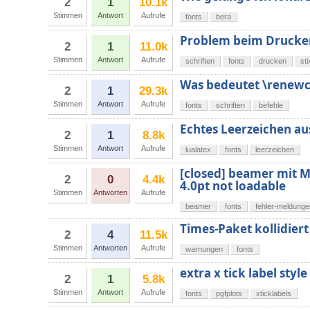
2
1
10.1k
Stimmen
Antwort
Aufrufe
fonts
bera
Problem beim Drucke
2
1
11.0k
Stimmen
Antwort
Aufrufe
schriften
fonts
drucken
sti
Was bedeutet \renewc
2
1
29.3k
Stimmen
Antwort
Aufrufe
fonts
schriften
befehle
Echtes Leerzeichen aus
2
1
8.8k
Stimmen
Antwort
Aufrufe
lualatex
fonts
leerzeichen
[closed] beamer mit M
2
0
4.4k
4.0pt not loadable
Stimmen
Antworten
Aufrufe
beamer
fonts
fehler-meldunge
Times-Paket kollidier
2
4
11.5k
Stimmen
Antworten
Aufrufe
warnungen
fonts
extra x tick label style
2
1
5.8k
Stimmen
Antwort
Aufrufe
fonts
pgfplots
xticklabels