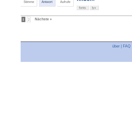
Stimme
Antwort
Aufrufe
fonts
lyx
Nächste »
1
2
über
|
FAQ