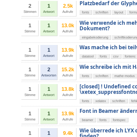
Platzbedarf der Glyphe
2
1
2.5k
Stimmen
Antwort
Aufrufe
fonts
schriften
layout
form
Wie verwende ich meh
1
1
13.0k
Dokument?
Stimme
Antwort
Aufrufe
eingabekodierung
schriftkodierun
Was mache ich bei tei
1
1
13.9k
Stimme
Antwort
Aufrufe
datatool
fonts
csv
fontenc
Wie schreibe ich mit
1
2
15.2k
Stimme
Antworten
Aufrufe
fonts
schriften
mathe-modus
[closed] ! Undefined c
1
1
13.8k
\xetex_suppressfontn
Stimme
Antwort
Aufrufe
fonts
xelatex
schriften
feh
Font in Beamer änder
1
1
13.9k
Stimme
Antwort
Aufrufe
beamer
fonts
fontspec
Wie überrede ich LYX 
1
1
9.4k
finden?