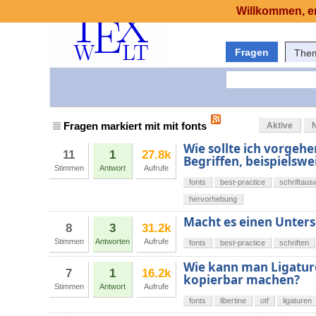
Willkommen, er
Fragen
The
Fragen markiert mit mit fonts
Aktive
Wie sollte ich vorgeh
11
1
27.8k
Begriffen, beispielsw
Stimmen
Antwort
Aufrufe
fonts
best-practice
schriftaus
hervorhebung
Macht es einen Unters
8
3
31.2k
Stimmen
Antworten
Aufrufe
fonts
best-practice
schriften
Wie kann man Ligature
7
1
16.2k
kopierbar machen?
Stimmen
Antwort
Aufrufe
fonts
libertine
otf
ligaturen