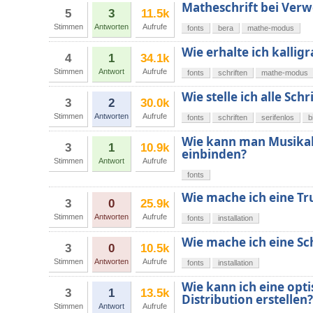
Matheschrift bei Verw
5
3
11.5k
Stimmen
Antworten
Aufrufe
fonts
bera
mathe-modus
Wie erhalte ich kalli
4
1
34.1k
Stimmen
Antwort
Aufrufe
fonts
schriften
mathe-modus
Wie stelle ich alle Sc
3
2
30.0k
Stimmen
Antworten
Aufrufe
fonts
schriften
serifenlos
b
Wie kann man Musikal
3
1
10.9k
einbinden?
Stimmen
Antwort
Aufrufe
fonts
Wie mache ich eine Tr
3
0
25.9k
Stimmen
Antworten
Aufrufe
fonts
installation
Wie mache ich eine Sch
3
0
10.5k
Stimmen
Antworten
Aufrufe
fonts
installation
Wie kann ich eine opti
3
1
13.5k
Distribution erstellen?
Stimmen
Antwort
Aufrufe