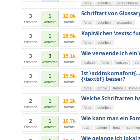
fonts
schriften
verzeichnisse
Schriftart von Glossar
3
1
12.0k
Stimmen
Antwort
Aufrufe
fonts
schriften
glossaries
Kapitälchen \textsc fu
3
1
26.5k
Stimmen
Antwort
Aufrufe
fonts
schriften
Wie verwende ich ein
3
3
15.1k
Stimmen
Antworten
Aufrufe
lualatex
fonts
fontspec
sy
Ist \addtokomafont{…
3
1
15.5k
{\textbf} besser?
Stimmen
Antwort
Aufrufe
fonts
archiv
farben
koma-s
Welche Schriftarten ha
2
1
15.2k
Stimmen
Antwort
Aufrufe
fonts
schriften
Wie kann man ein Font
2
1
10.7k
Stimmen
Antwort
Aufrufe
ctan
pakete
fonts
schriften
Wie gelange ich lokal