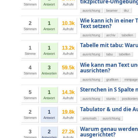
tikzpicture-Umgebung 
Stimmen
Antwort
Aufrufe
ausrichtung
beamer
tikz
Wie kann ich in einer 
2
1
10.3k
Text setzen?
Stimmen
Antwort
Aufrufe
ausrichtung
archiv
tabellen
Tabelle mit tabu: War
1
1
13.2k
Stimme
Antwort
Aufrufe
ausrichtung
tabu
tabellen
Wie kann man Text un
4
3
59.5k
ausrichten?
Stimmen
Antworten
Aufrufe
ausrichtung
grafiken
minipage
Sternchen in S Spalte 
5
1
14.3k
Stimmen
Antwort
Aufrufe
ausrichtung
siunitx
positionie
Tabulator & und die 
2
1
19.8k
Stimmen
Antwort
Aufrufe
amsmath
ausrichtung
Warum genau werden m
3
2
27.2k
ausgerichtet?
Stimmen
Antworten
Aufrufe