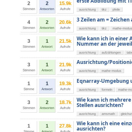
erste Abbildung mit T
2
2
15.9k
Stimmen
Antworten
Aufrufe
ausrichtung
tikz
pfeile
3 Zeilen am = Zeichen
4
2
20.6k
Stimmen
Antworten
Aufrufe
ausrichtung
tikz
mathe-modu
Wie kann ich in einer
3
1
21.5k
Nummer an der jeweils
Stimmen
Antwort
Aufrufe
ausrichtung
aufzählungen
tab
Ausrichtung/Position
3
1
21.9k
Stimmen
Antwort
Aufrufe
ausrichtung
mathe-modus
Eqnarray-Umgebung un
1
1
19.3k
Stimme
Antwort
Aufrufe
ausrichtung
formeln
mathe-m
Wie kann ich mehrere 
3
2
18.7k
Stellen ausrichten?
Stimmen
Antworten
Aufrufe
ausrichtung
amsmath
gleichu
Wie kann ich eine ein
1
1
27.8k
ausrichten?
Stimme
Antwort
Aufrufe