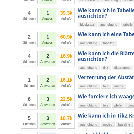
zentrieren
ausrichtung
beame
Wie kann ich in Tabell
4
1
39.3k
ausrichten?
Stimmen
Antwort
Aufrufe
blocksatz
ausrichtung
tabelle
Wie kann ich eine Tab
2
1
60.9k
Stimmen
Antwort
Aufrufe
ausrichtung
tabellen
Wie kann ich die Blätt
4
2
16.9k
ausrichten?
Stimmen
Antworten
Aufrufe
ausrichtung
tikz
diagramme
Verzerrung der Abstän
1
2
16.1k
Stimme
Antworten
Aufrufe
ausrichtung
tikz
matrix
Wie forciere ich waag
6
3
22.5k
Stimmen
Antworten
Aufrufe
ausrichtung
tikz
pfeile
dia
Wie kann ich in TikZ K
5
3
18.7k
Stimmen
Antworten
Aufrufe
ausrichtung
nodes
baseline