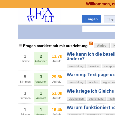
Willkommen, er
Fragen
The
Fragen markiert mit mit ausrichtung
Aktive
Wie kann ich die base
1
2
13.7k
ändern?
Stimme
Antworten
Aufrufe
ausrichtung
baseline
metapos
Warning: Text page x c
5
3
29.5k
Stimmen
Antworten
Aufrufe
ausrichtung
tabellen
algorithm
Wie kriege ich Gleich
3
1
53.0k
Stimmen
Antwort
Aufrufe
gleichungen
ausrichtung
math
Warum funktioniert \c
1
1
16.4k
Stimme
Antwort
Aufrufe