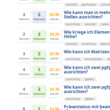
amsmath
gleichungen
ausrich
Wie kann man in meh
4
2
26.8k
Stellen ausrichten?
Stimmen
Antworten
Aufrufe
ausrichtung
amsmath
mathe-
Wie kriege ich Elemen
2
2
18.2k
Höhe?
Stimmen
Antworten
Aufrufe
amsmath
ausrichtung
gleichu
Wie kann ich Matrizen
3
2
20.9k
Stimmen
Antworten
Aufrufe
ausrichtung
beschriftungen
ti
Wie kann ich zwei pg
4
1
22.1k
ausrichten?
Stimmen
Antwort
Aufrufe
ausrichtung
pgfplots
Wie kann ich zwei pg
4
2
19.3k
ausrichten?
Stimmen
Antworten
Aufrufe
ausrichtung
pgfplots
Präsentation mit beam
6
1
14.5k