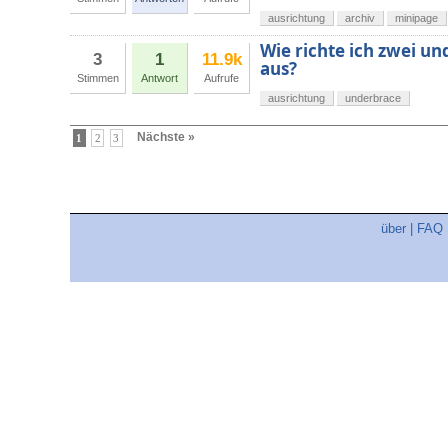
ausrichtung
archiv
minipage
Wie richte ich zwei u
3
1
11.9k
aus?
Stimmen
Antwort
Aufrufe
ausrichtung
underbrace
Nächste »
1
2
3
über
|
FAQ