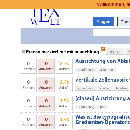
Willkommen, er
Fragen
The
Fragen markiert mit mit ausrichtung
Aktive
Ausrichtung von Abbil
0
0
3.7k
Stimmen
Antworten
Aufrufe
ausrichtung
adjustbox
vertikale Zellenausric
0
0
2.4k
Stimmen
Antworten
Aufrufe
ausrichtung
spalten
tabellen
[closed] Ausrichtung
0
0
1.9k
Stimmen
Antworten
Aufrufe
ausrichtung
text
Was ist die typografis
0
0
1.4k
Gradienten-Operators 
Stimmen
Antworten
Aufrufe