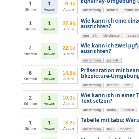
Eqnarray-Umgebung un
1
1
19.3k
Stimme
Antwort
Aufrufe
ausrichtung
formeln
mathe-m
Wie kann ich eine ein
1
1
27.8k
ausrichten?
Stimme
Antwort
Aufrufe
amsmath
gleichungen
ausrich
Wie kann ich zwei pg
4
1
22.1k
ausrichten?
Stimmen
Antwort
Aufrufe
ausrichtung
pgfplots
Präsentation mit beam
6
1
14.5k
tikzpicture-Umgebung 
Stimmen
Antwort
Aufrufe
ausrichtung
beamer
tikz
Wie kann ich in einer 
2
1
10.3k
Text setzen?
Stimmen
Antwort
Aufrufe
ausrichtung
archiv
tabellen
Tabelle mit tabu: War
1
1
13.2k
Stimme
Antwort
Aufrufe
ausrichtung
tabu
tabellen