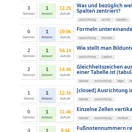
Was und bezüglich we
3
1
12.2k
Spalten zentriert?
Stimmen
Antwort
Aufrufe
ausrichtung
archiv
tabellen
Formeln untereinande
0
1
19.0k
Stimmen
Antwort
Aufrufe
ausrichtung
formeln
Wie stellt man Bildunt
2
1
54.1k
Stimmen
Antwort
Aufrufe
ausrichtung
caption
Gleichheitszeichen aus
2
1
14.4k
einer Tabelle ist (ta
Stimmen
Antwort
Aufrufe
tabular
ausrichtung
align
t
[closed] Ausrichtung 
1
1
12.1k
Stimme
Antwort
Aufrufe
tabular
ausrichtung
Einzelne Zellen vertik
0
1
11.4k
Stimmen
Antwort
Aufrufe
tabular
ausrichtung
vertikal
Fußnotennummern rec
3
1
9.6k