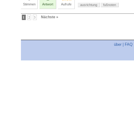
Stimmen
Antwort
Aufrufe
ausrichtung
fußnoten
Nächste »
1
2
3
über
|
FAQ