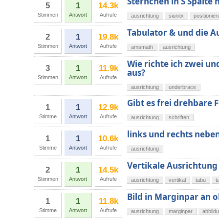
Sternchen in S Spalte 
5
1
14.3k
Stimmen
Antwort
Aufrufe
ausrichtung
siunitx
positionie
Tabulator & und die 
2
1
19.8k
Stimmen
Antwort
Aufrufe
amsmath
ausrichtung
Wie richte ich zwei u
3
1
11.9k
aus?
Stimmen
Antwort
Aufrufe
ausrichtung
underbrace
Gibt es frei drehbare 
1
1
12.9k
Stimme
Antwort
Aufrufe
ausrichtung
schriften
links und rechts nebe
1
1
10.6k
Stimme
Antwort
Aufrufe
ausrichtung
Vertikale Ausrichtung 
2
1
14.5k
Stimmen
Antwort
Aufrufe
ausrichtung
vertikal
tabu
t
Bild in Marginpar an 
1
1
11.8k
Stimme
Antwort
Aufrufe
ausrichtung
marginpar
abbild