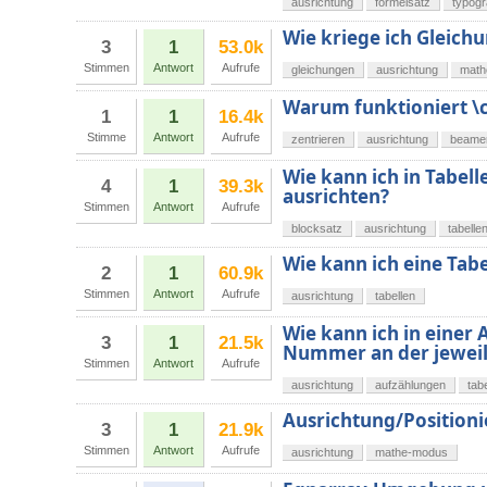
ausrichtung
formelsatz
typogr
Wie kriege ich Gleich
3
1
53.0k
Stimmen
Antwort
Aufrufe
gleichungen
ausrichtung
math
Warum funktioniert \c
1
1
16.4k
Stimme
Antwort
Aufrufe
zentrieren
ausrichtung
beame
Wie kann ich in Tabell
4
1
39.3k
ausrichten?
Stimmen
Antwort
Aufrufe
blocksatz
ausrichtung
tabelle
Wie kann ich eine Tab
2
1
60.9k
Stimmen
Antwort
Aufrufe
ausrichtung
tabellen
Wie kann ich in einer
3
1
21.5k
Nummer an der jeweils
Stimmen
Antwort
Aufrufe
ausrichtung
aufzählungen
tab
Ausrichtung/Position
3
1
21.9k
Stimmen
Antwort
Aufrufe
ausrichtung
mathe-modus