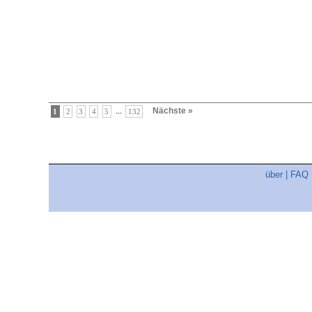
...
Nächste »
1
2
3
4
5
132
über
|
FAQ