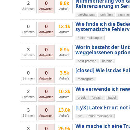
Nummerierung von Glei
2
0
9.8k
Referenzierung in Seri
Stimmen
Antworten
Aufrufe
gleichungen
schriften
nummer
Wie finde ich die Bed
0
0
13.1k
systematische Fehlerv
Stimmen
Antworten
Aufrufe
fehler-meldungen
Worin besteht der Un
3
0
8.9k
weggelassenen optio
Stimmen
Antworten
Aufrufe
best-practice
befehle
[closed] Wie ist das 
0
0
3.5k
Stimmen
Antworten
Aufrufe
modiagram
Wie verwende ich new
2
0
10.3k
Stimmen
Antworten
Aufrufe
greek
foreach
babel
[LyX] Latex Error: not
3
0
13.8k
Stimmen
Antworten
Aufrufe
lyx
fehler-meldungen
Wie mache ich eine Tr
3
0
25.9k