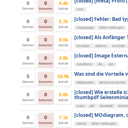
[closed] [meta] Profil 
0
0
4.4k
Stimmen
Antworten
Aufrufe
meta
[closed] Fehler: Bad t
0
0
5.7k
Stimmen
Antworten
Aufrufe
changepage
fehler-meldungen
[closed] Als Anfänger
0
0
8.0k
Stimmen
Antworten
Aufrufe
texmaker
editoren
texstudio
[closed] Image Extern
0
0
4.8k
Stimmen
Antworten
Aufrufe
extrahieren
tikz
eps
Was sind die Vorteile
5
0
18.9k
Stimmen
Antworten
Aufrufe
bibliographie
literaturverzeichnis
[closed] Wie erstelle 
0
0
5.8k
thumbpdf Seitenminia
Stimmen
Antworten
Aufrufe
arara
pdf
thumbpdf
thumbn
[closed] MOdiagram, 
0
0
7.1k
Stimmen
Antworten
Aufrufe
pakete
fehler-meldungen