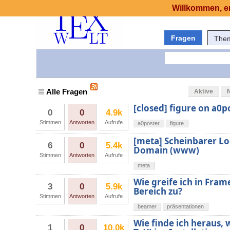
Willkommen, er
Fragen
The
Alle Fragen
Aktive
[closed] figure on a0p
0
0
4.9k
Stimmen
Antworten
Aufrufe
a0poster
figure
[meta] Scheinbarer Log
6
0
5.4k
Domain (www)
Stimmen
Antworten
Aufrufe
meta
Wie greife ich in Fram
3
0
5.9k
Bereich zu?
Stimmen
Antworten
Aufrufe
beamer
präsentationen
Wie finde ich heraus, 
1
0
10.0k