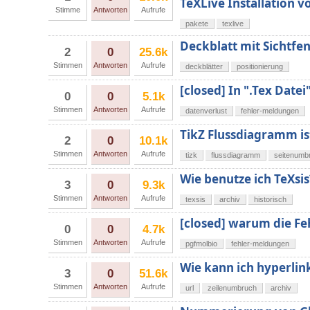
TeXLive Installation v
Stimme
Antworten
Aufrufe
pakete
texlive
Deckblatt mit Sichtfen
2
0
25.6k
Stimmen
Antworten
Aufrufe
deckblätter
positionierung
[closed] In ".Tex Datei
0
0
5.1k
Stimmen
Antworten
Aufrufe
datenverlust
fehler-meldungen
TikZ Flussdiagramm is
2
0
10.1k
Stimmen
Antworten
Aufrufe
tizk
flussdiagramm
seitenumb
Wie benutze ich TeXsis
3
0
9.3k
Stimmen
Antworten
Aufrufe
texsis
archiv
historisch
[closed] warum die F
0
0
4.7k
Stimmen
Antworten
Aufrufe
pgfmolbio
fehler-meldungen
Wie kann ich hyperlin
3
0
51.6k
Stimmen
Antworten
Aufrufe
url
zeilenumbruch
archiv