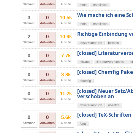
Stimmen
Antworten
Aufrufe
fonts
installation
Wie mache ich eine Sch
3
0
10.5k
Stimmen
Antworten
Aufrufe
fonts
installation
Richtige Einbindung
2
0
10.9k
Stimmen
Antworten
Aufrufe
absatzumbruch
formeln
[closed] Literaturverz
0
0
7.7k
Stimmen
Antworten
Aufrufe
biblatex
literaturverzeichnis
bi
[closed] Chemfig Pake
0
0
3.8k
Stimmen
Antworten
Aufrufe
chemfig
[closed] Neuer Satz/A
0
0
11.2k
verschoben an
Stimmen
Antworten
Aufrufe
absatzumbruch
absätze
[closed] TeX-Schriften
0
0
5.6k
Stimmen
Antworten
Aufrufe
fonts