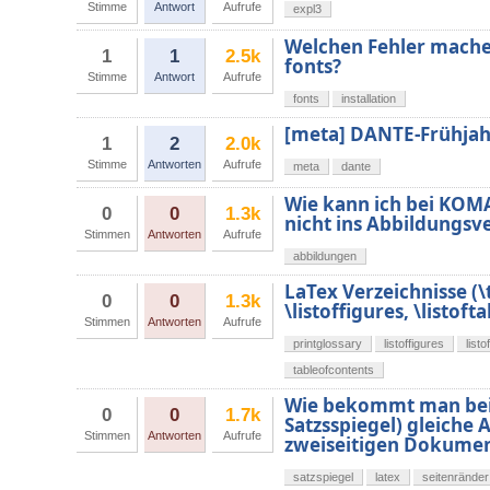
Stimme
Antwort
Aufrufe
expl3
Welchen Fehler mache i
1
1
2.5k
fonts?
Stimme
Antwort
Aufrufe
fonts
installation
[meta] DANTE-Frühjah
1
2
2.0k
Stimme
Antworten
Aufrufe
meta
dante
Wie kann ich bei KOMA
0
0
1.3k
nicht ins Abbildungsv
Stimmen
Antworten
Aufrufe
abbildungen
LaTex Verzeichnisse (\
0
0
1.3k
\listoffigures, \listofta
Stimmen
Antworten
Aufrufe
printglossary
listoffigures
listo
tableofcontents
Wie bekommt man bei e
0
0
1.7k
Satzsspiegel) gleiche
Stimmen
Antworten
Aufrufe
zweiseitigen Dokume
satzspiegel
latex
seitenränder