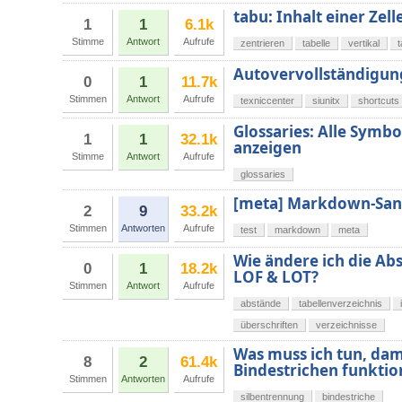
tabu: Inhalt einer Zell
1
1
6.1k
Stimme
Antwort
Aufrufe
zentrieren
tabelle
vertikal
Autovervollständigun
0
1
11.7k
Stimmen
Antwort
Aufrufe
texniccenter
siunitx
shortcuts
Glossaries: Alle Sym
1
1
32.1k
anzeigen
Stimme
Antwort
Aufrufe
glossaries
[meta] Markdown-San
2
9
33.2k
Stimmen
Antworten
Aufrufe
test
markdown
meta
Wie ändere ich die Ab
0
1
18.2k
LOF & LOT?
Stimmen
Antwort
Aufrufe
abstände
tabellenverzeichnis
überschriften
verzeichnisse
Was muss ich tun, dam
8
2
61.4k
Bindestrichen funktio
Stimmen
Antworten
Aufrufe
silbentrennung
bindestriche