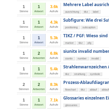
Mehrere Label ausrich
1
1
3.6k
Stimme
Antwort
Aufrufe
ausrichtung
tikz
label
Subfigure: Wie drei Su
1
1
4.3k
Stimme
Antwort
Aufrufe
positioning
subcaption
TIKZ / PGF: Wieso sind
1
1
5.3k
Stimme
Antwort
Aufrufe
marker
tikz
pfg
siunitx invalid numbe
1
2
6.8k
Stimme
Antworten
Aufrufe
siunitx
number
invalid
Strahlenwarnzeichen /
1
1
5.4k
Stimme
Antwort
Aufrufe
tikz
strahlung
symbole
Prozess-Ablaufdiagra
2
2
8.3k
Stimmen
Antworten
Aufrufe
flowchart
tikz
ablauf
ablau
Glossaries einzelnen E
1
1
7.1k
Stimme
Antwort
Aufrufe
glossaries