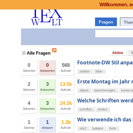
Willkommen, er
Fragen
The
Alle Fragen
Aktive
Footnote-DW Stil anp
0
0
568
Stimmen
Antworten
Aufrufe
zitation
biber
Erste Montag im Jahr 
2
3
13.5k
Stimmen
Antworten
Aufrufe
datum
berechnungen
koma-sc
Welche Schriften werde
4
3
24.2k
Stimmen
Antworten
Aufrufe
schriften
texlive
Wie verwende ich das 
1
1
1.2k
Stimme
Antwort
Aufrufe
stix2
lualatex
fonts