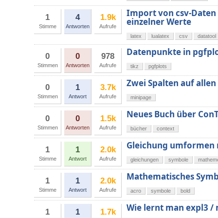
Import von csv-Daten 
1
4
1.9k
einzelner Werte
Stimme
Antworten
Aufrufe
latex
lualatex
csv
datatool
Datenpunkte in pgfpl
0
0
978
Stimmen
Antworten
Aufrufe
tikz
pgfplots
Zwei Spalten auf allen
0
1
3.7k
Stimmen
Antwort
Aufrufe
minipage
Neues Buch über Con
0
0
1.5k
Stimmen
Antworten
Aufrufe
bücher
context
Gleichung umformen m
1
1
2.0k
Stimme
Antwort
Aufrufe
gleichungen
symbole
mathem
Mathematisches Symbol
1
1
2.0k
Stimme
Antwort
Aufrufe
acro
symbole
bold
Wie lernt man expl3 
1
1
1.7k