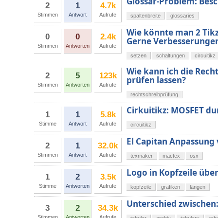
Glossar-Problem: Besc
2
1
4.7k
Stimmen
Antwort
Aufrufe
spaltenbreite
glossaries
Wie könnte man 2 Tikz
0
0
2.4k
Gerne Verbesserungen
Stimmen
Antworten
Aufrufe
setzen
schaltungen
circuitikz
Wie kann ich die Rec
2
5
123k
prüfen lassen?
Stimmen
Antworten
Aufrufe
rechtschreibprüfung
Cirkuitikz: MOSFET dur
1
1
5.8k
Stimme
Antwort
Aufrufe
circuitikz
El Capitan Anpassung
2
1
32.0k
Stimmen
Antwort
Aufrufe
texmaker
mactex
osx
Logo in Kopfzeile übe
1
2
3.5k
Stimme
Antworten
Aufrufe
kopfzeile
grafiken
längen
Unterschied zwischen:
3
2
34.3k
Stimmen
Antworten
Aufrufe