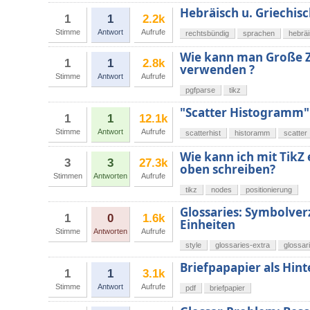
Hebräisch u. Griechisc
1
1
2.2k
Stimme
Antwort
Aufrufe
rechtsbündig
sprachen
hebrä
Wie kann man Große Za
1
1
2.8k
verwenden ?
Stimme
Antwort
Aufrufe
pgfparse
tikz
"Scatter Histogramm"
1
1
12.1k
Stimme
Antwort
Aufrufe
scatterhist
historamm
scatter
Wie kann ich mit TikZ
3
3
27.3k
oben schreiben?
Stimmen
Antworten
Aufrufe
tikz
nodes
positionierung
Glossaries: Symbolver
1
0
1.6k
Einheiten
Stimme
Antworten
Aufrufe
style
glossaries-extra
glossar
Briefpapapier als Hin
1
1
3.1k
Stimme
Antwort
Aufrufe
pdf
briefpapier