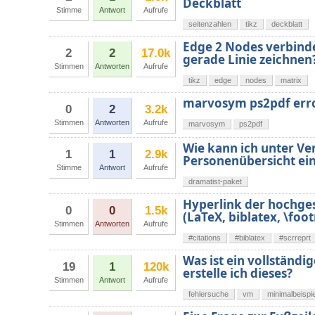
Deckblatt
Stimme
Antwort
Aufrufe
seitenzahlen
tikz
deckblatt
Edge 2 Nodes verbinde
2
2
17.0k
gerade Linie zeichnen
Stimmen
Antworten
Aufrufe
tikz
edge
nodes
matrix
marvosym ps2pdf err
0
2
3.2k
Stimmen
Antworten
Aufrufe
marvosym
ps2pdf
Wie kann ich unter Ve
1
1
2.9k
Personenübersicht ei
Stimme
Antwort
Aufrufe
dramatist-paket
Hyperlink der hochges
0
0
1.5k
(LaTeX, biblatex, \foo
Stimmen
Antworten
Aufrufe
#citations
#biblatex
#scrreprt
Was ist ein vollständ
19
1
120k
erstelle ich dieses?
Stimmen
Antwort
Aufrufe
fehlersuche
vm
minimalbeispie