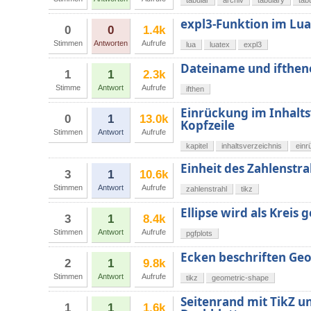
tabular
archiv
tabulary
tab
expl3-Funktion im Lu
0
0
1.4k
Stimmen
Antworten
Aufrufe
lua
luatex
expl3
Dateiname und ifthen
1
1
2.3k
Stimme
Antwort
Aufrufe
ifthen
Einrückung im Inhalts
0
1
13.0k
Kopfzeile
Stimmen
Antwort
Aufrufe
kapitel
inhaltsverzeichnis
einr
Einheit des Zahlenstra
3
1
10.6k
Stimmen
Antwort
Aufrufe
zahlenstrahl
tikz
Ellipse wird als Kreis g
3
1
8.4k
Stimmen
Antwort
Aufrufe
pgfplots
Ecken beschriften Ge
2
1
9.8k
Stimmen
Antwort
Aufrufe
tikz
geometric-shape
Seitenrand mit TikZ u
1
1
1.6k