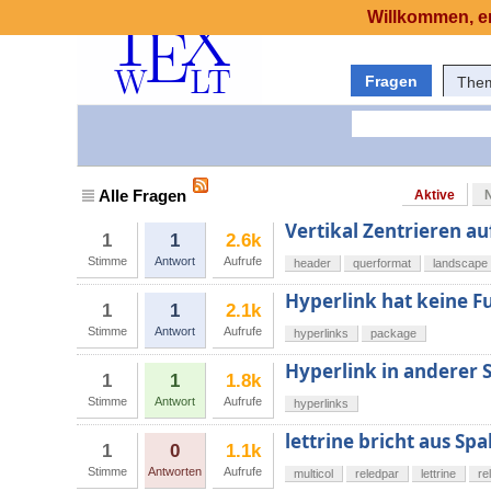
Willkommen, er
Fragen
The
Alle Fragen
Aktive
Vertikal Zentrieren a
1
1
2.6k
Stimme
Antwort
Aufrufe
header
querformat
landscape
Hyperlink hat keine F
1
1
2.1k
Stimme
Antwort
Aufrufe
hyperlinks
package
Hyperlink in anderer S
1
1
1.8k
Stimme
Antwort
Aufrufe
hyperlinks
lettrine bricht aus Spa
1
0
1.1k
Stimme
Antworten
Aufrufe
multicol
reledpar
lettrine
re