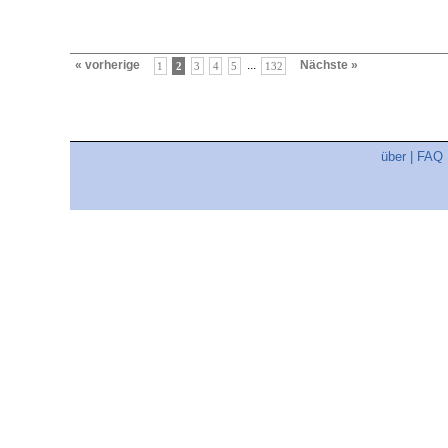
« vorherige
...
Nächste »
1
2
3
4
5
132
über
|
FAQ