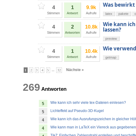
Was bewirkt
4
1
9.9k
Stimmen
Antwort
Aufrufe
latex
pakete
Wie kann ich
4
2
10.8k
lassen?
Stimmen
Antworten
Aufrufe
preview
Wie verwende
4
1
10.4k
Stimmen
Antwort
Aufrufe
getmap
...
Nächste »
1
2
3
4
5
32
269
Antworten
Wie kann ich sehr viele tex-Dateien einlesen?
5
Lichteffekt auf Pseudo-3D-Kugel
5
Wie kann ich das Ausrufungszeichen in gleicher Hö
4
Wie kann man in LaTeX ein Viereck aus gegebenen
4
TikZ: Einfachen Zahlenstrahl erstellen und beschrift