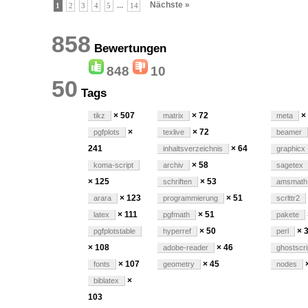
...
Nächste »
1
2
3
4
5
14
858
Bewertungen
848
10
50
Tags
× 507
× 72
×
tikz
matrix
meta
×
× 72
pgfplots
texlive
beamer
241
× 64
inhaltsverzeichnis
graphicx
× 58
koma-script
archiv
sagetex
× 125
× 53
schriften
amsmath
× 123
× 51
arara
programmierung
scrlttr2
× 111
× 51
latex
pgfmath
pakete
× 50
× 
pgfplotstable
hyperref
perl
× 108
× 46
adobe-reader
ghostscri
× 107
× 45
fonts
geometry
nodes
×
biblatex
103