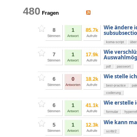
480
Fragen
Wie ändere i
8
1
85.7k
subsubsection,
Stimmen
Antwort
Aufrufe
koma-script
über
Wie verschlü
7
1
17.9k
Auswahlmögli
Stimmen
Antwort
Aufrufe
pdf
passwort
Wie stelle i
6
0
18.2k
Stimmen
Antworten
Aufrufe
best-practice
pak
codierung
Wie erstelle
6
1
41.1k
Stimmen
Antwort
Aufrufe
formular
hyperref
Wie kann man
5
1
12.3k
Stimmen
Antwort
Aufrufe
scrlttr2