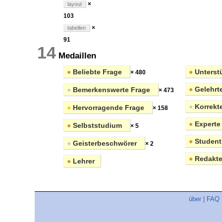
×
layout
103
×
tabellen
91
14
Medaillen
●
Beliebte Frage
●
Unterstü
× 480
●
Gelehrt
●
Bemerkenswerte Frage
× 473
●
Korrekt
●
Hervorragende Frage
× 158
●
Experte
●
Selbststudium
× 5
●
Student
●
Geisterbeschwörer
× 2
●
Redakte
●
Lehrer
über
|
FAQ