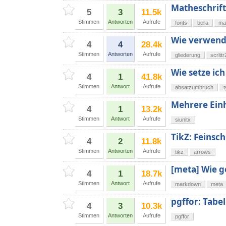
Matheschrift
5
3
11.5k
Stimmen
Antworten
Aufrufe
fonts
bera
ma
Wie verwende
4
4
28.4k
Stimmen
Antworten
Aufrufe
gliederung
scrlttr
Wie setze ic
4
1
41.8k
Stimmen
Antwort
Aufrufe
absatzumbruch
Mehrere Einh
4
1
13.2k
Stimmen
Antwort
Aufrufe
siunitx
TikZ: Feinschl
4
2
11.8k
Stimmen
Antworten
Aufrufe
tikz
arrows
[meta] Wie ge
4
1
18.7k
Stimmen
Antwort
Aufrufe
markdown
meta
pgffor: Tabe
4
3
10.3k
Stimmen
Antworten
Aufrufe
pgffor