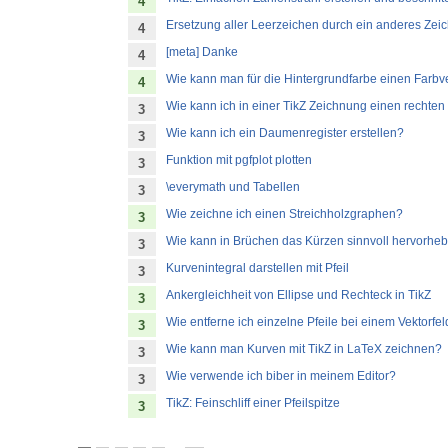
4
Ersetzung aller Leerzeichen durch ein anderes Zei
4
[meta] Danke
4
Wie kann man für die Hintergrundfarbe einen Farbve
4
Wie kann ich in einer TikZ Zeichnung einen rechte
3
Wie kann ich ein Daumenregister erstellen?
3
Funktion mit pgfplot plotten
3
\everymath und Tabellen
3
Wie zeichne ich einen Streichholzgraphen?
3
Wie kann in Brüchen das Kürzen sinnvoll hervorhe
3
Kurvenintegral darstellen mit Pfeil
3
Ankergleichheit von Ellipse und Rechteck in TikZ
3
Wie entferne ich einzelne Pfeile bei einem Vektorfeld
3
Wie kann man Kurven mit TikZ in LaTeX zeichnen?
3
Wie verwende ich biber in meinem Editor?
3
TikZ: Feinschliff einer Pfeilspitze
3