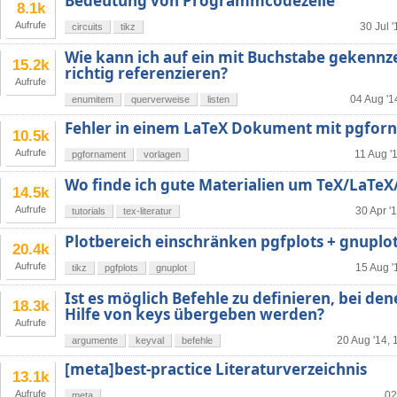
Bedeutung von Programmcodezeile
8.1k
Aufrufe
30 Jul '
circuits
tikz
Wie kann ich auf ein mit Buchstabe gekennz
15.2k
richtig referenzieren?
Aufrufe
04 Aug '1
enumitem
querverweise
listen
Fehler in einem LaTeX Dokument mit pgfor
10.5k
Aufrufe
11 Aug '
pgfornament
vorlagen
Wo finde ich gute Materialien um TeX/LaTeX
14.5k
Aufrufe
30 Apr '
tutorials
tex-literatur
Plotbereich einschränken pgfplots + gnuplo
20.4k
Aufrufe
15 Aug '
tikz
pgfplots
gnuplot
Ist es möglich Befehle zu definieren, bei d
18.3k
Hilfe von keys übergeben werden?
Aufrufe
20 Aug '14, 
argumente
keyval
befehle
[meta]best-practice Literaturverzeichnis
13.1k
Aufrufe
02
meta