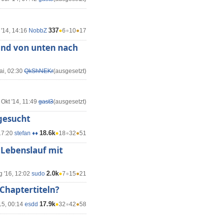
337
'14, 14:16
NobbZ
●
6
●
10
●
17
rand von unten nach
ai, 02:30
QkShNEKr
(ausgesetzt)
 Okt '14, 11:49
gast3
(ausgesetzt)
 gesucht
18.6k
17:20
stefan ♦♦
●
18
●
32
●
51
n Lebenslauf mit
2.0k
g '16, 12:02
sudo
●
7
●
15
●
21
Chaptertiteln?
17.9k
15, 00:14
esdd
●
32
●
42
●
58