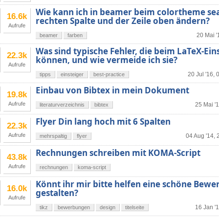
Wie kann ich in beamer beim colortheme sea
16.6k
rechten Spalte und der Zeile oben ändern?
Aufrufe
20 Mai '
beamer
farben
Was sind typische Fehler, die beim LaTeX-Ein
22.3k
können, und wie vermeide ich sie?
Aufrufe
20 Jul '16, 
tipps
einsteiger
best-practice
Einbau von Bibtex in mein Dokument
19.8k
Aufrufe
25 Mai '
literaturverzeichnis
bibtex
Flyer Din lang hoch mit 6 Spalten
22.3k
Aufrufe
04 Aug '14, 
mehrspaltig
flyer
Rechnungen schreiben mit KOMA-Script
43.8k
Aufrufe
rechnungen
koma-script
Könnt ihr mir bitte helfen eine schöne Bew
16.0k
gestalten?
Aufrufe
16 Jan '
tikz
bewerbungen
design
titelseite