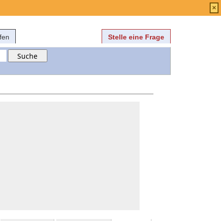
Anmelden
über
FAQ
×
fen
Stelle eine Frage