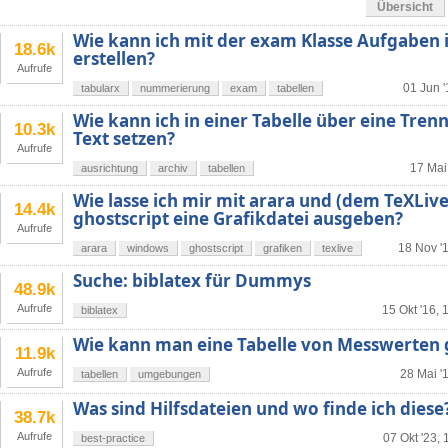
Übersicht
Wie kann ich mit der exam Klasse Aufgaben 
18.6k
erstellen?
Aufrufe
01 Jun '
tabularx
nummerierung
exam
tabellen
Wie kann ich in einer Tabelle über eine Trenn
10.3k
Text setzen?
Aufrufe
17 Mai
ausrichtung
archiv
tabellen
Wie lasse ich mir mit arara und (dem TeXLive
14.4k
ghostscript eine Grafikdatei ausgeben?
Aufrufe
18 Nov '
arara
windows
ghostscript
grafiken
texlive
Suche: biblatex für Dummys
48.9k
Aufrufe
15 Okt '16, 
biblatex
Wie kann man eine Tabelle von Messwerten 
11.9k
Aufrufe
28 Mai '
tabellen
umgebungen
Was sind Hilfsdateien und wo finde ich diese
38.7k
Aufrufe
07 Okt '23, 
best-practice