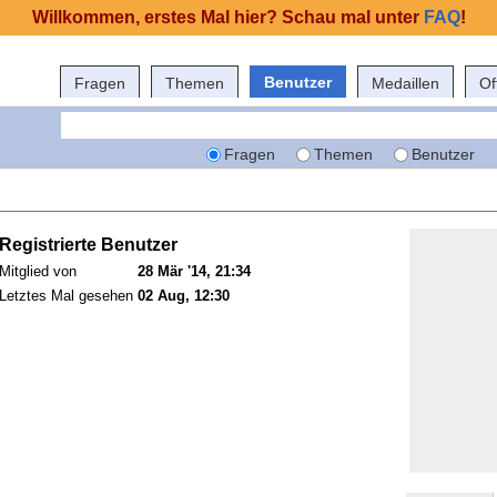
Willkommen, erstes Mal hier? Schau mal unter
FAQ
!
Benutzer
Fragen
Themen
Medaillen
Of
Fragen
Themen
Benutzer
Registrierte Benutzer
Mitglied von
28 Mär '14, 21:34
Letztes Mal gesehen
02 Aug, 12:30