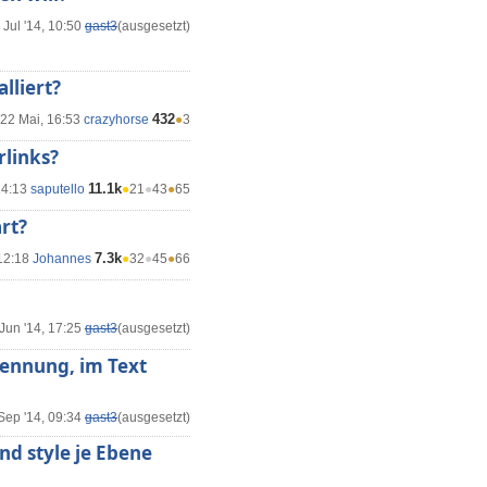
 Jul '14, 10:50
gast3
(ausgesetzt)
lliert?
432
22 Mai, 16:53
crazyhorse
●
3
rlinks?
11.1k
14:13
saputello
●
21
●
43
●
65
rt?
7.3k
 12:18
Johannes
●
32
●
45
●
66
Jun '14, 17:25
gast3
(ausgesetzt)
nennung, im Text
Sep '14, 09:34
gast3
(ausgesetzt)
nd style je Ebene