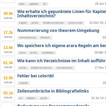
28 Jun '
plots
pgfplots
3d
Wie erhalte ich gepunktete Linien für Kapite
39.9k
Inhaltsverzeichnis?
Aufrufe
31 Dez '19, 
kapitel
archiv
inhaltsverzeichnis
koma-script
Nummerierung von theorem-Umgebung
17.2k
Aufrufe
03
nummerierung
theorem
Wo speichere ich eigene arara Regeln am be
13.6k
Aufrufe
28 Mär '
arara
archiv
installation
Wie kann ich Verzeichnisse im Inhalt auffüh
61.3k
Aufrufe
17 Nov '
archiv
inhaltsverzeichnis
verzeichnisse
Fehler bei colortbl
12.9k
Aufrufe
19
colortbl
Zeilenumbrüche in Bibliografielinks
55.1k
Aufrufe
24 Jul '14,
url
biblatex
archiv