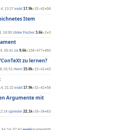
17.9k
14, 13:27
esdd
●
32
●
42
●
58
eichnetes Item
3.6k
4, 16:00
Ulrike Fischer
●
2
●
3
nament
9.6k
14, 05:41
cis
●
158
●
477
●
493
/ConTeXt zu lernen?
15.8k
18, 01:51
Henri
●
15
●
41
●
43
t
17.9k
14, 21:22
esdd
●
32
●
42
●
58
enen Argumente mit
22.1k
12:14
cgnieder
●
26
●
34
●
63
 Jul '14, 07:42
gast3
(ausgesetzt)