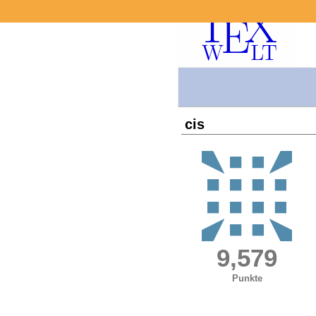
cis
9,579
Punkte