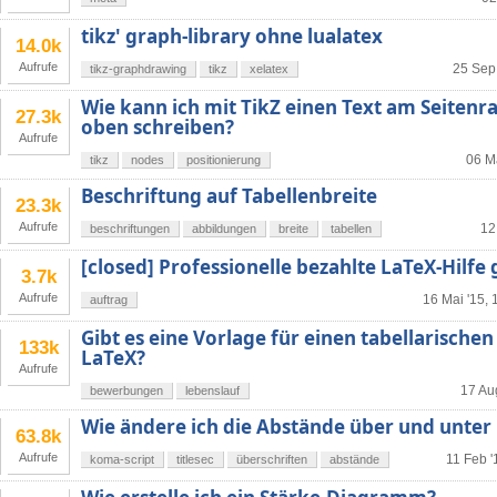
tikz' graph-library ohne lualatex
14.0k
Aufrufe
25 Sep 
tikz-graphdrawing
tikz
xelatex
Wie kann ich mit TikZ einen Text am Seiten
27.3k
oben schreiben?
Aufrufe
06 M
tikz
nodes
positionierung
Beschriftung auf Tabellenbreite
23.3k
Aufrufe
12
beschriftungen
abbildungen
breite
tabellen
[closed] Professionelle bezahlte LaTeX-Hilfe
3.7k
Aufrufe
16 Mai '15, 
auftrag
Gibt es eine Vorlage für einen tabellarische
133k
LaTeX?
Aufrufe
17 Au
bewerbungen
lebenslauf
Wie ändere ich die Abstände über und unter 
63.8k
Aufrufe
11 Feb '
koma-script
titlesec
überschriften
abstände