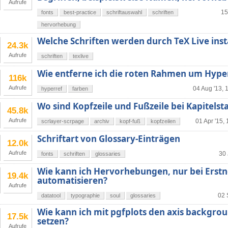
Aufrufe
15
fonts
best-practice
schriftauswahl
schriften
hervorhebung
Welche Schriften werden durch TeX Live insta
24.3k
Aufrufe
schriften
texlive
Wie entferne ich die roten Rahmen um Hype
116k
Aufrufe
04 Aug '13, 
hyperref
farben
Wo sind Kopfzeile und Fußzeile bei Kapitelsta
45.8k
Aufrufe
01 Apr '15,
scrlayer-scrpage
archiv
kopf-fuß
kopfzeilen
Schriftart von Glossary-Einträgen
12.0k
Aufrufe
30 
fonts
schriften
glossaries
Wie kann ich Hervorhebungen, nur bei Erst
19.4k
automatisieren?
Aufrufe
02 
datatool
typographie
soul
glossaries
Wie kann ich mit pgfplots den axis backgrou
17.5k
setzen?
Aufrufe