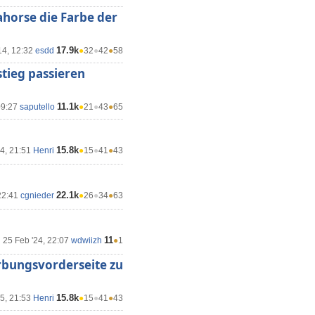
horse die Farbe der
17.9k
14, 12:32
esdd
●
32
●
42
●
58
stieg passieren
11.1k
09:27
saputello
●
21
●
43
●
65
15.8k
14, 21:51
Henri
●
15
●
41
●
43
22.1k
22:41
cgnieder
●
26
●
34
●
63
11
25 Feb '24, 22:07
wdwiizh
●
1
erbungsvorderseite zu
15.8k
15, 21:53
Henri
●
15
●
41
●
43