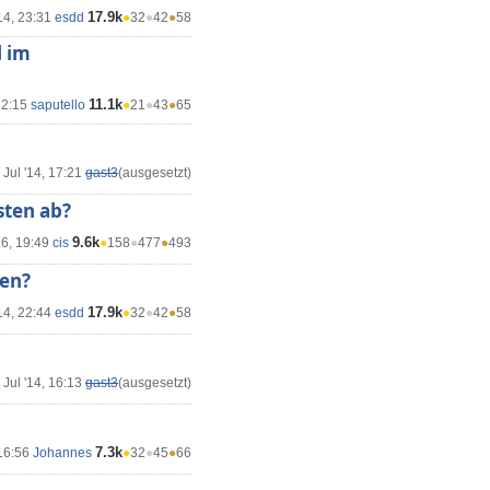
17.9k
14, 23:31
esdd
●
32
●
42
●
58
l im
11.1k
12:15
saputello
●
21
●
43
●
65
 Jul '14, 17:21
gast3
(ausgesetzt)
sten ab?
9.6k
16, 19:49
cis
●
158
●
477
●
493
ren?
17.9k
14, 22:44
esdd
●
32
●
42
●
58
 Jul '14, 16:13
gast3
(ausgesetzt)
7.3k
 16:56
Johannes
●
32
●
45
●
66