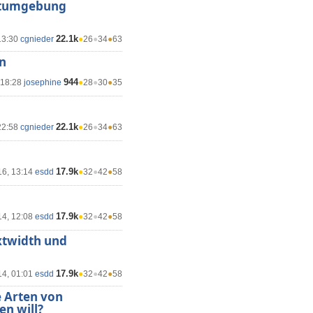
eitumgebung
22.1k
13:30
cgnieder
●
26
●
34
●
63
n
944
 18:28
josephine
●
28
●
30
●
35
22.1k
22:58
cgnieder
●
26
●
34
●
63
17.9k
16, 13:14
esdd
●
32
●
42
●
58
17.9k
14, 12:08
esdd
●
32
●
42
●
58
xtwidth und
17.9k
14, 01:01
esdd
●
32
●
42
●
58
e Arten von
en will?