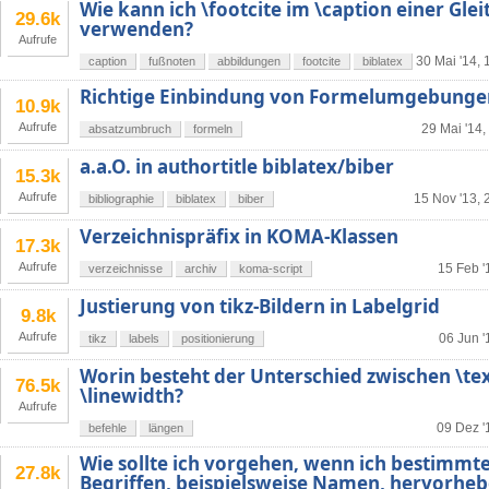
Wie kann ich \footcite im \caption einer Gl
29.6k
verwenden?
Aufrufe
30 Mai '14, 
caption
fußnoten
abbildungen
footcite
biblatex
Richtige Einbindung von Formelumgebunge
10.9k
Aufrufe
29 Mai '14,
absatzumbruch
formeln
a.a.O. in authortitle biblatex/biber
15.3k
Aufrufe
15 Nov '13, 
bibliographie
biblatex
biber
Verzeichnispräfix in KOMA-Klassen
17.3k
Aufrufe
15 Feb '
verzeichnisse
archiv
koma-script
Justierung von tikz-Bildern in Labelgrid
9.8k
Aufrufe
06 Jun '
tikz
labels
positionierung
Worin besteht der Unterschied zwischen \te
76.5k
\linewidth?
Aufrufe
09 Dez '
befehle
längen
Wie sollte ich vorgehen, wenn ich bestimmt
27.8k
Begriffen, beispielsweise Namen, hervorheb